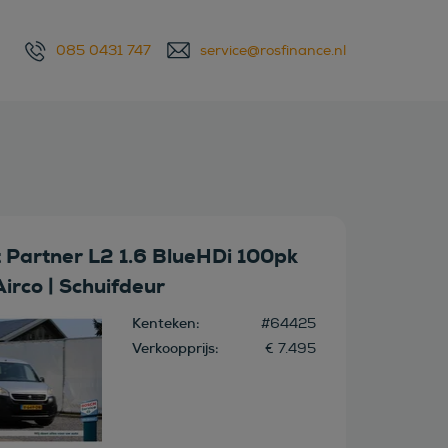
085 0431 747
service@rosfinance.nl
 Partner L2 1.6 BlueHDi 100pk
 Airco | Schuifdeur
Kenteken:
#64425
Verkoopprijs:
€ 7.495