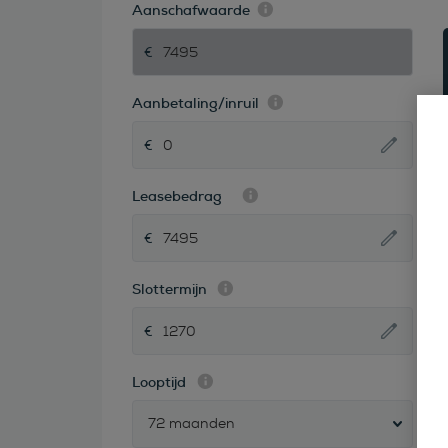
Aanschafwaarde
Aanbetaling/inruil
Leasebedrag
Slottermijn
Looptijd
72 maanden