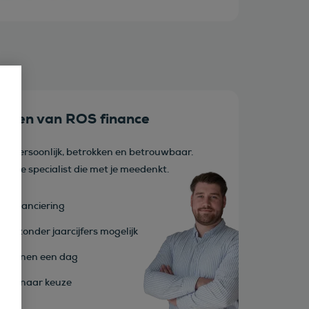
delen van ROS finance
 is persoonlijk, betrokken en betrouwbaar.
 lease specialist die met je meedenkt.
ge financiering
tie zonder jaarcijfers mogelijk
l binnen een dag
rijf naar keuze