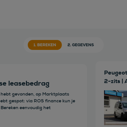
1. BEREKEN
2. GEGEVENS
Peugeot
2-zits |
kse leasebedrag
d hebt gevonden, op Marktplaats
hebt gespot: via ROS finance kun je
e. Bereken eenvoudig het