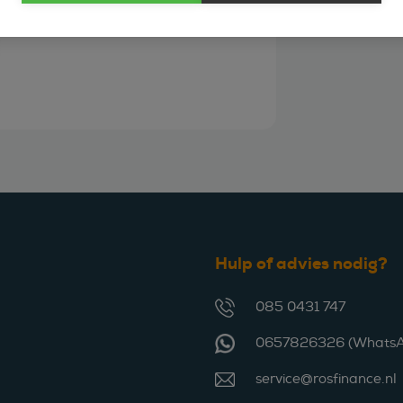
Hulp of advies nodig?
085 0431 747
0657826326 (WhatsA
service@rosfinance.nl