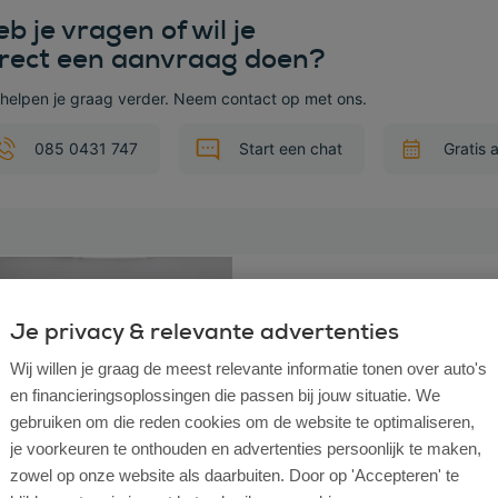
b je vragen of wil je
irect een aanvraag doen?
 helpen je graag verder. Neem contact op met ons.
085 0431 747
Start een chat
Gratis 
 deze auto
Ford Focus
Wagon 1.0 EcoBoost Hybrid Tita
Je privacy & relevante advertenties
Bouwjaar
2022
Wij willen je graag de meest relevante informatie tonen over auto's
Km stand
142.154
Brandstof
Benzine
en financieringsoplossingen die passen bij jouw situatie. We
Transmissie
Handgeschakeld
gebruiken om die reden cookies om de website te optimaliseren,
Vraagprijs
€ 13.845
Incl. Btw
je voorkeuren te onthouden en advertenties persoonlijk te maken,
zowel op onze website als daarbuiten. Door op 'Accepteren' te