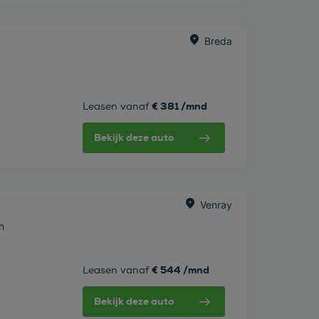
Breda
€ 381 /mnd
Leasen vanaf
Bekijk deze auto
Venray
h
€ 544 /mnd
Leasen vanaf
Bekijk deze auto
w