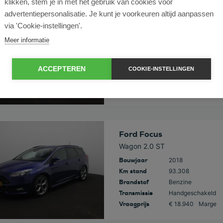
klikken, stem je in met het gebruik van cookies voor
advertentiepersonalisatie. Je kunt je voorkeuren altijd aanpassen
 deze auto
Ford Kuga
via 'Cookie-instellingen'.
2.5 PHEV ST-Line
Meer informatie
Bouwjaar
2021
Km stand
45.820
Brandstof
Hybride
ACCEPTEREN
COOKIE-INSTELLINGEN
Transmissie
Automaat
Vraagprijs
€ 25.945
Incl. Btw
 deze auto
Ford Focus
Wagon 2.0 ST
Bouwjaar
2018
Km stand
93.308
Brandstof
Benzine
Transmissie
Handgeschakeld
Vraagprijs
€ 18.940
Marge