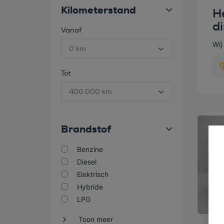
Kilometerstand
He
d
Vanaf
Wij
Tot
Bekijk
Brandstof
Benzine
Diesel
Elektrisch
Hybride
LPG
Toon meer