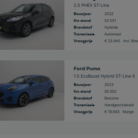
2.5 PHEV ST-Line
Bouwjaar
2022
Km stand
52.051
Brandstof
Hybride
Transmissie
Automaat
Vraagprijs
€ 23.945
Incl. Btw
 deze auto
Ford Puma
1.0 EcoBoost Hybrid ST-Line X
Bouwjaar
2023
Km stand
50.552
Brandstof
Benzine
Transmissie
Handgeschakeld
Vraagprijs
€ 19.945
Marge