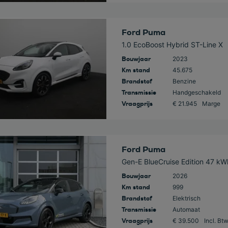
 deze auto
Ford Puma
1.0 EcoBoost Hybrid ST-Line X
Bouwjaar
2023
Km stand
45.675
Brandstof
Benzine
Transmissie
Handgeschakeld
Vraagprijs
€ 21.945
Marge
 deze auto
Ford Puma
Gen-E BlueCruise Edition 47 kW
Bouwjaar
2026
Km stand
999
Brandstof
Elektrisch
Transmissie
Automaat
Vraagprijs
€ 39.500
Incl. Bt