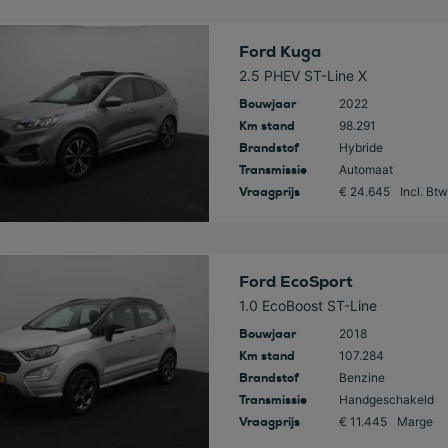
 deze auto
Ford Kuga
2.5 PHEV ST-Line X
Bouwjaar
2022
Km stand
98.291
Brandstof
Hybride
Transmissie
Automaat
Vraagprijs
€ 24.645
Incl. Btw
 deze auto
Ford EcoSport
1.0 EcoBoost ST-Line
Bouwjaar
2018
Km stand
107.284
Brandstof
Benzine
Transmissie
Handgeschakeld
Vraagprijs
€ 11.445
Marge