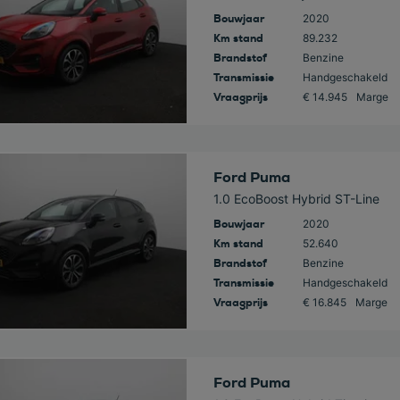
Bouwjaar
2020
Km stand
89.232
Brandstof
Benzine
Transmissie
Handgeschakeld
Vraagprijs
€ 14.945
Marge
 deze auto
Ford Puma
1.0 EcoBoost Hybrid ST-Line
Bouwjaar
2020
Km stand
52.640
Brandstof
Benzine
Transmissie
Handgeschakeld
Vraagprijs
€ 16.845
Marge
 deze auto
Ford Puma