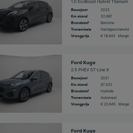
1.0 EcoBoost Hybrid Titanium
Bouwjaar
2023
Km stand
32.997
Brandstof
Benzine
Transmissie
Handgeschakeld
Vraagprijs
€ 18.945
Marge
 deze auto
Ford Kuga
2.5 PHEV ST-Line X
Bouwjaar
2021
Km stand
67.302
Brandstof
Hybride
Transmissie
Automaat
Vraagprijs
€ 22.945
Marge
 deze auto
Ford Kuga