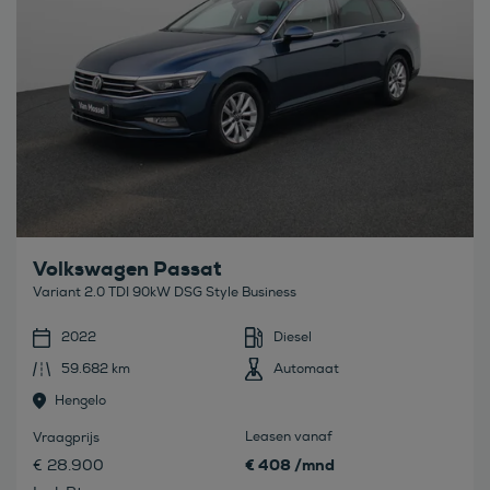
Volkswagen Passat
Variant 2.0 TDI 90kW DSG Style Business
2022
Diesel
59.682 km
Automaat
Hengelo
Leasen vanaf
Vraagprijs
€ 408 /mnd
€ 28.900