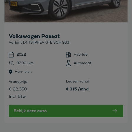
Volkswagen Passat
Variant 1.4 TSI PHEV GTE SOH 96%
2022
Hybride
97.921 km
Automaat
Harmelen
Leasen vanaf
Vraagprijs
€ 315 /mnd
€ 22.350
Incl. Btw
Bekijk deze auto