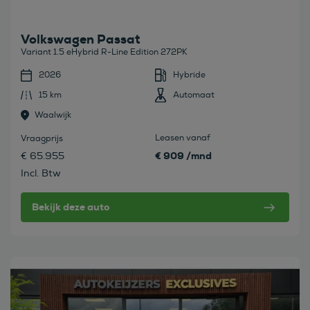
Volkswagen Passat
Variant 1.5 eHybrid R-Line Edition 272PK
2026
Hybride
15 km
Automaat
Waalwijk
Leasen vanaf
Vraagprijs
€ 909 /mnd
€ 65.955
Incl. Btw
Bekijk deze auto
Bekijk deze auto