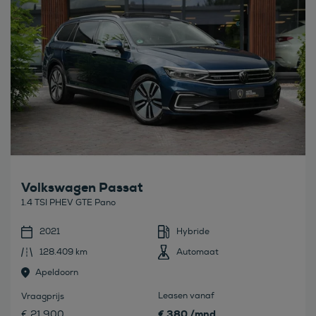
Volkswagen Passat
1.4 TSI PHEV GTE Pano
2021
Hybride
128.409 km
Automaat
Apeldoorn
Leasen vanaf
Vraagprijs
€ 380 /mnd
€ 21.900