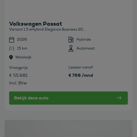
Volkswagen Passat
Variant 1.5 eHybrid Elegance Business 20...
2026
Hybride
15 km
Automaat
Waalwijk
Leasen vanaf
Vraagprijs
€ 768 /mnd
€ 55.681
Incl. Btw
Bekijk deze auto
Bekijk deze auto