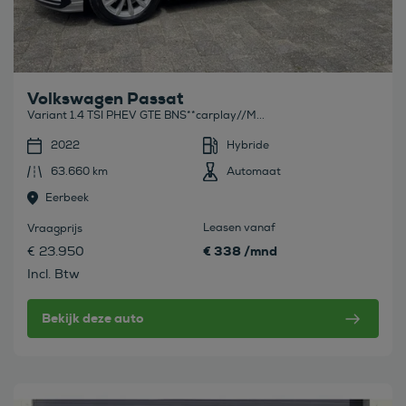
Volkswagen Passat
Variant 1.4 TSI PHEV GTE BNS**carplay//M...
2022
Hybride
63.660 km
Automaat
Eerbeek
Leasen vanaf
Vraagprijs
€ 338 /mnd
€ 23.950
Incl. Btw
Bekijk deze auto
Bekijk deze auto