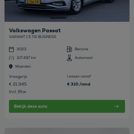
Volkswagen Passat
VARIANT 1.5 TSI BUSINESS
2023
Benzine
107.497 km
Automaat
Woerden
Leasen vanaf
Vraagprijs
€ 310 /mnd
€ 21.945
Incl. Btw
Bekijk deze auto