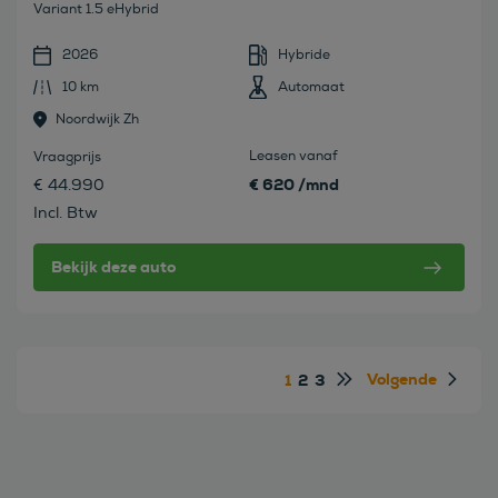
Variant 1.5 eHybrid
2026
Hybride
10 km
Automaat
Noordwijk Zh
Leasen vanaf
Vraagprijs
€ 620 /mnd
€ 44.990
Incl. Btw
Bekijk deze auto
Volgende
1
2
3