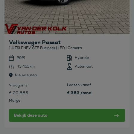
Volkswagen Passat
1.4 TSI PHEV GTE Business | LED | Camera...
2021
Hybride
43.451 km
Automaat
Nieuwleusen
Leasen vanaf
Vraagprijs
€ 363 /mnd
€ 20.885
Marge
Bekijk deze auto