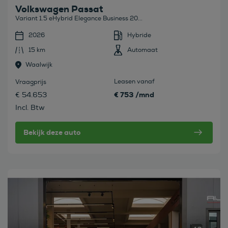
Volkswagen Passat
Variant 1.5 eHybrid Elegance Business 20...
2026
Hybride
15 km
Automaat
Waalwijk
Leasen vanaf
Vraagprijs
€ 753 /mnd
€ 54.653
Incl. Btw
Bekijk deze auto
Bekijk deze auto