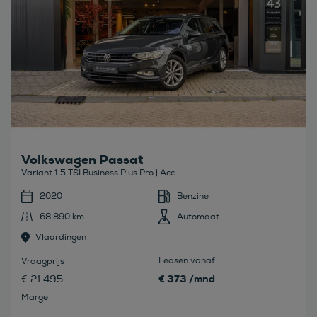
Volkswagen Passat
Variant 1.5 TSI Business Plus Pro | Acc ...
2020
Benzine
68.890 km
Automaat
Vlaardingen
Leasen vanaf
Vraagprijs
€ 373 /mnd
€ 21.495
Marge