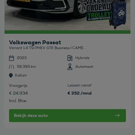
Volkswagen Passat
Variant 1.4 TSI PHEV GTE Business I CAME...
2023
Hybride
59.393 km
Automaat
Kollum
Leasen vanaf
Vraagprijs
€ 352 /mnd
€ 24.934
Incl. Btw
Bekijk deze auto