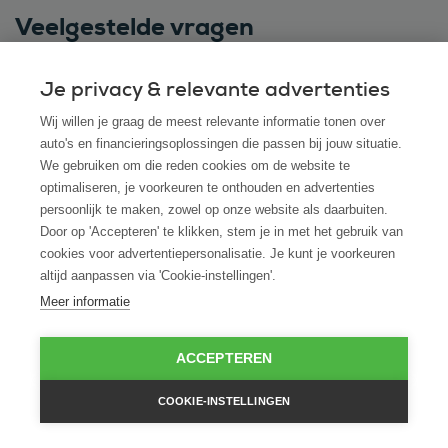
Veelgestelde vragen
Je privacy & relevante advertenties
Wij willen je graag de meest relevante informatie tonen over
Bekijk alle veelgestelde vragen
auto's en financieringsoplossingen die passen bij jouw situatie.
We gebruiken om die reden cookies om de website te
optimaliseren, je voorkeuren te onthouden en advertenties
Heb je vragen of wil je meer
persoonlijk te maken, zowel op onze website als daarbuiten.
informatie?
Door op 'Accepteren' te klikken, stem je in met het gebruik van
cookies voor advertentiepersonalisatie. Je kunt je voorkeuren
Neem dan contact op met ROS finance
altijd aanpassen via 'Cookie-instellingen'.
Meer informatie
Telefonisch contact
085 0431 747
ACCEPTEREN
Of stuur een e-mail naar
COOKIE-INSTELLINGEN
service@rosfinance.nl