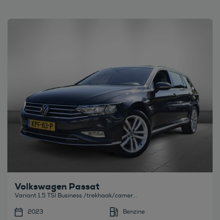
Bekijk deze auto
Volkswagen Passat
Variant 1.5 TSI Business /trekhaak/camer...
2023
Benzine