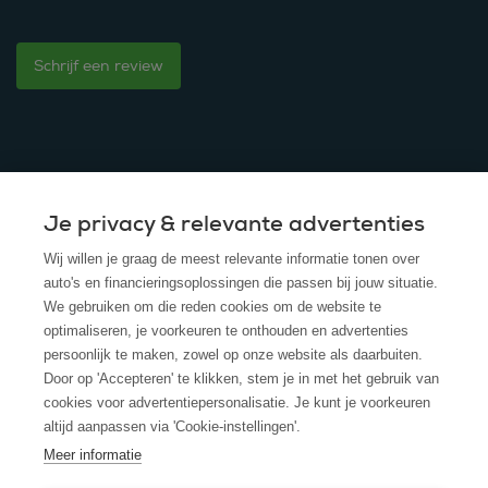
Schrijf een review
Je privacy & relevante advertenties
© 2025 - ROS Krediet Service
Wij willen je graag de meest relevante informatie tonen over
Algemene Voorwaarden
auto's en financieringsoplossingen die passen bij jouw situatie.
We gebruiken om die reden cookies om de website te
Disclaimer
optimaliseren, je voorkeuren te onthouden en advertenties
persoonlijk te maken, zowel op onze website als daarbuiten.
Privacy Policy
Door op 'Accepteren' te klikken, stem je in met het gebruik van
cookies voor advertentiepersonalisatie. Je kunt je voorkeuren
Cookies
altijd aanpassen via 'Cookie-instellingen'.
Cookie policy
Meer informatie