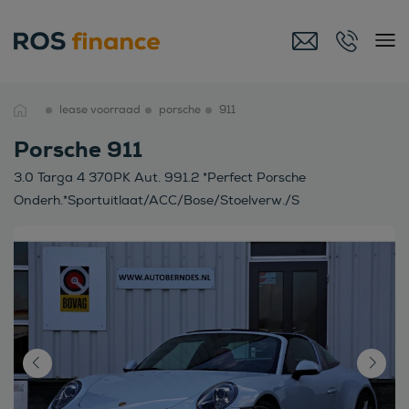
lease voorraad
porsche
911
Porsche 911
3.0 Targa 4 370PK Aut. 991.2 *Perfect Porsche
Onderh.*Sportuitlaat/ACC/Bose/Stoelverw./S