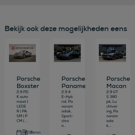
Bekijk ook deze mogelijkheden eens
Bekijk deze auto
Bekijk deze auto
Bekijk deze au
Porsche
Porsche
Porsche
Boxster
Panamera
Macan
2.9 PD
2.9 4
2.9 GT
K auto
E-Hyb
S 380
maat |
rid, Pa
pk, Lu
LEDE
noram
chtver
R | PA
adak,
ing, Pa
SM | P
Sport-
noram
CM | ...
chro
ada
n...
k,...
2011
Benzine