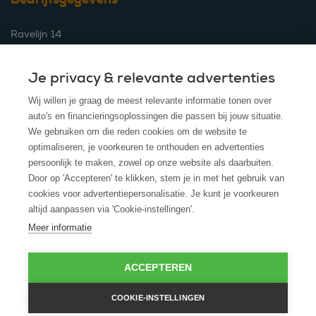
Ravelijn 14
3905 NV Veenendaal
Je privacy & relevante advertenties
KVK nummer: 30243640
AFM vergunning nummer: 12018350
Wij willen je graag de meest relevante informatie tonen over
auto's en financieringsoplossingen die passen bij jouw situatie.
We gebruiken om die reden cookies om de website te
© 2026 - ROS finance V.O.F.
optimaliseren, je voorkeuren te onthouden en advertenties
persoonlijk te maken, zowel op onze website als daarbuiten.
Algemene Voorwaarden
Door op 'Accepteren' te klikken, stem je in met het gebruik van
cookies voor advertentiepersonalisatie. Je kunt je voorkeuren
Disclaimer
altijd aanpassen via 'Cookie-instellingen'.
Meer informatie
Privacy Policy
Cookies
ACCEPTEREN
Cookie policy
COOKIE-INSTELLINGEN