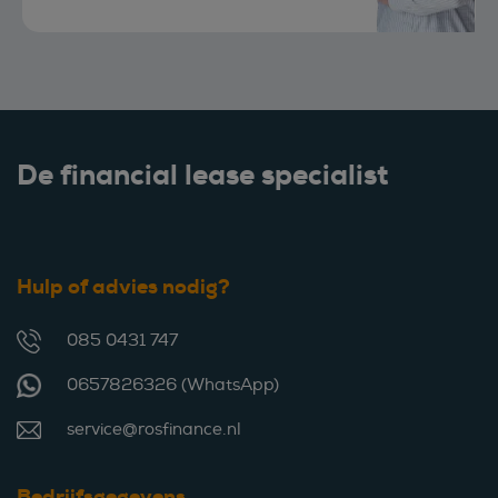
De financial lease specialist
Hulp of advies nodig?
085 0431 747
0657826326 (WhatsApp)
service@rosfinance.nl
Bedrijfsgegevens