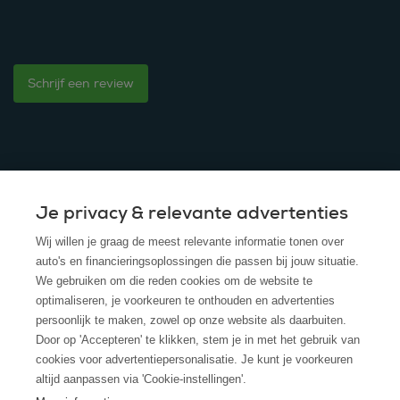
Schrijf een review
Je privacy & relevante advertenties
© 2025 - ROS Krediet Service
Wij willen je graag de meest relevante informatie tonen over
Algemene Voorwaarden
auto's en financieringsoplossingen die passen bij jouw situatie.
We gebruiken om die reden cookies om de website te
Disclaimer
optimaliseren, je voorkeuren te onthouden en advertenties
persoonlijk te maken, zowel op onze website als daarbuiten.
Privacy Policy
Door op 'Accepteren' te klikken, stem je in met het gebruik van
cookies voor advertentiepersonalisatie. Je kunt je voorkeuren
Cookies
altijd aanpassen via 'Cookie-instellingen'.