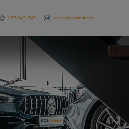
085 0431 747
service@rosfinance.nl