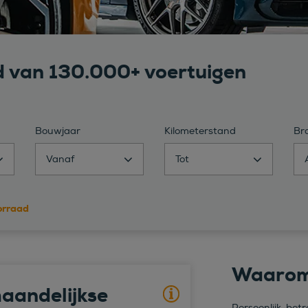
d van 130.000+ voertuigen
Bouwjaar
Kilometerstand
Br
Vanaf
Tot
oorraad
Waaro
aandelijkse
Persoonlijk, be