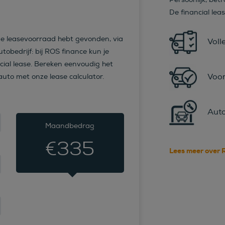
De financial lea
ze leasevoorraad hebt gevonden, via
Voll
tobedrijf: bij ROS finance kun je
cial lease. Bereken eenvoudig het
Voor
to met onze lease calculator.
Auto
Maandbedrag
€
335
Lees meer over 