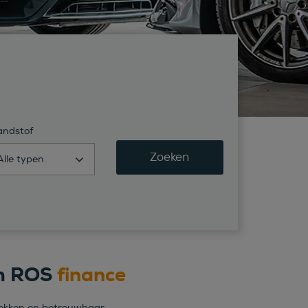
andstof
Zoeken
Alle typen
m ROS
finance
trokken en betrouwbaar.