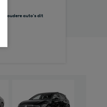
t oudere auto’s dit
en