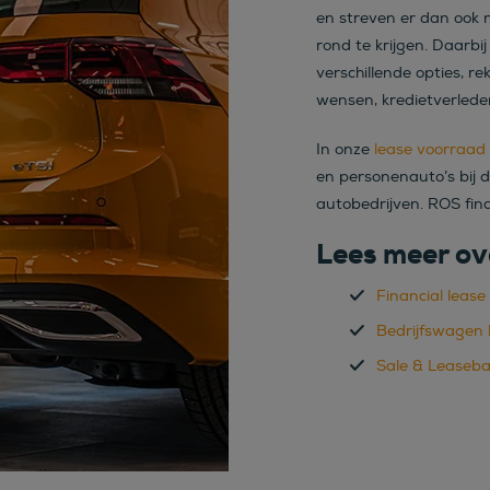
en streven er dan ook 
rond te krijgen. Daarbi
verschillende opties, 
wensen, kredietverleden
In onze
lease voorraad
en personenauto’s bij 
autobedrijven. ROS fina
Lees meer ov
Financial lease
Bedrijfswagen 
Sale & Leaseb