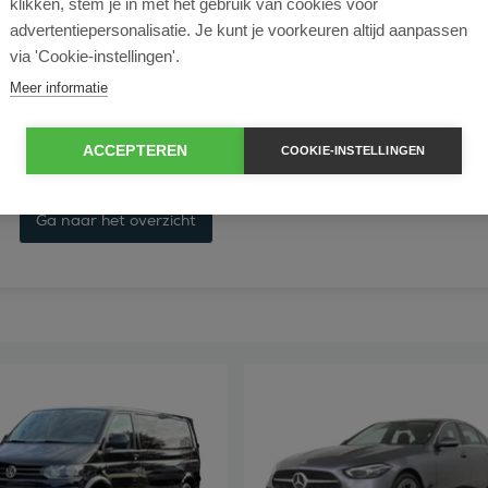
klikken, stem je in met het gebruik van cookies voor
advertentiepersonalisatie. Je kunt je voorkeuren altijd aanpassen
9 april 2026
via 'Cookie-instellingen'.
Waarom ondernemers me
Meer informatie
jaar anders gaan reken
ACCEPTEREN
COOKIE-INSTELLINGEN
Ga naar het overzicht