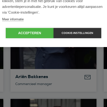
klikken, stem je in met het gebruik van cookies voor
advertentiepersonalisatie. Je kunt je voorkeuren altijd aanpassen
via 'Cookie-instellingen'.
Meer informatie
ACCEPTEREN
COOKIE-INSTELLINGEN
Ariën Bakkenes
Commercieel manager