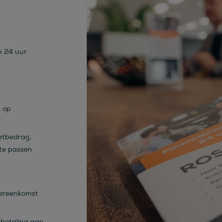
n 24 uur
, op
etbedrag,
 te passen
vereenkomst
tbetaling aan