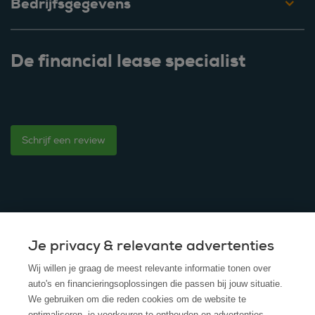
Bedrijfsgegevens
De financial lease specialist
Schrijf een review
© 2025 - ROS Krediet Service
Je privacy & relevante advertenties
Wij willen je graag de meest relevante informatie tonen over
Algemene Voorwaarden
auto's en financieringsoplossingen die passen bij jouw situatie.
We gebruiken om die reden cookies om de website te
Disclaimer
optimaliseren, je voorkeuren te onthouden en advertenties