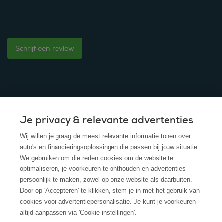
Schrijf een review
Je privacy & relevante advertenties
© 2025 - ROS Krediet Service
Wij willen je graag de meest relevante informatie tonen over
Algemene Voorwaarden
auto's en financieringsoplossingen die passen bij jouw situatie.
We gebruiken om die reden cookies om de website te
Disclaimer
optimaliseren, je voorkeuren te onthouden en advertenties
persoonlijk te maken, zowel op onze website als daarbuiten.
Privacy Policy
Door op 'Accepteren' te klikken, stem je in met het gebruik van
cookies voor advertentiepersonalisatie. Je kunt je voorkeuren
Cookies
altijd aanpassen via 'Cookie-instellingen'.