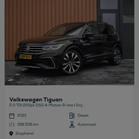
Bekijk deze auto
Volkswagen Tiguan
2.0 TDI 200pk DSG 4-Motion R-line | Grij...
2021
Diesel
168.506 km
Automaat
Staphorst