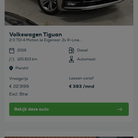
Volkswagen Tiguan
2.0 TDI 4 Motion 1e Eigenaar, 2x R-Line,...
2019
Diesel
120.613 km
Automaat
Piershil
Leasen vanaf
Vraagprijs
€ 393 /mnd
€ 22.999
Excl. Btw
Bekijk deze auto