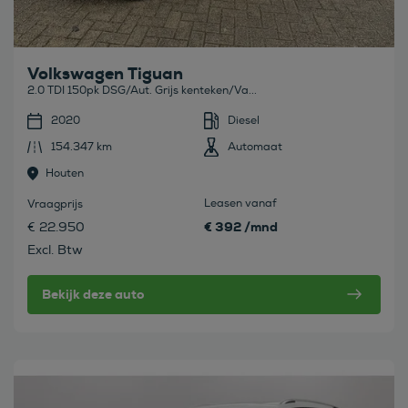
Volkswagen Tiguan
2.0 TDI 150pk DSG/Aut. Grijs kenteken/Va...
2020
Diesel
154.347 km
Automaat
Houten
Leasen vanaf
Vraagprijs
€ 392 /mnd
€ 22.950
Excl. Btw
Bekijk deze auto
Bekijk deze auto