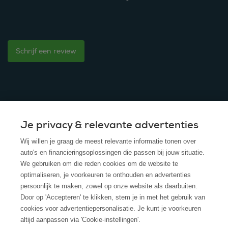
Schrijf een review
Je privacy & relevante advertenties
© 2025 - ROS Krediet Service
Wij willen je graag de meest relevante informatie tonen over
Algemene Voorwaarden
auto's en financieringsoplossingen die passen bij jouw situatie.
We gebruiken om die reden cookies om de website te
Disclaimer
optimaliseren, je voorkeuren te onthouden en advertenties
persoonlijk te maken, zowel op onze website als daarbuiten.
Privacy Policy
Door op 'Accepteren' te klikken, stem je in met het gebruik van
cookies voor advertentiepersonalisatie. Je kunt je voorkeuren
Cookies
altijd aanpassen via 'Cookie-instellingen'.