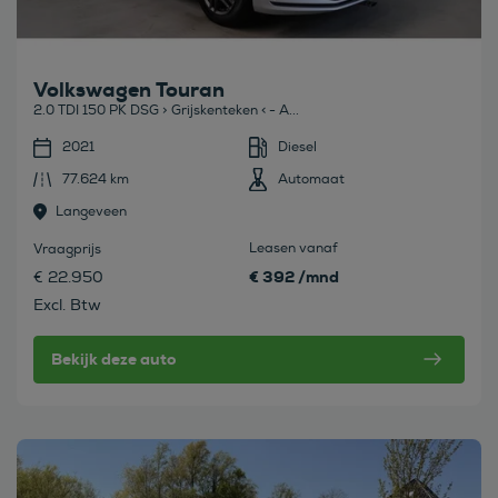
Volkswagen Touran
2.0 TDI 150 PK DSG > Grijskenteken < - A...
2021
Diesel
77.624 km
Automaat
Langeveen
Leasen vanaf
Vraagprijs
€ 392 /mnd
€ 22.950
Excl. Btw
Bekijk deze auto
Bekijk deze auto