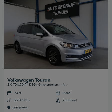
Bekijk deze auto
Volkswagen Touran
2.0 TDI 150 PK DSG > Grijskenteken < - A...
2021
Diesel
55.823 km
Automaat
Langeveen