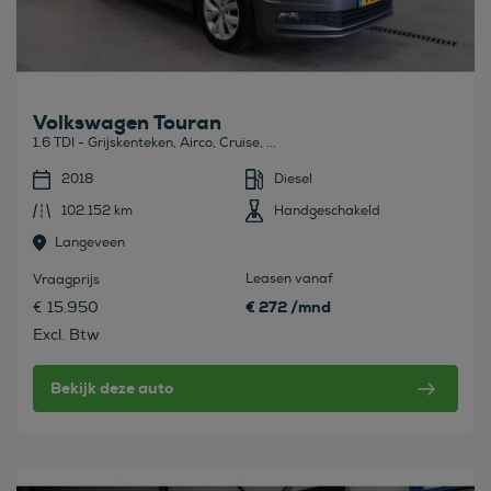
Volkswagen Touran
1.6 TDI - Grijskenteken, Airco, Cruise, ...
2018
Diesel
102.152 km
Handgeschakeld
Langeveen
Leasen vanaf
Vraagprijs
€ 272 /mnd
€ 15.950
Excl. Btw
Bekijk deze auto