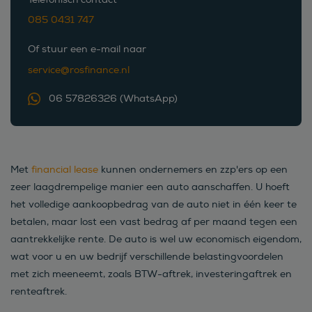
085 0431 747
Of stuur een e-mail naar
service@rosfinance.nl
06 57826326 (WhatsApp)
Met
financial lease
kunnen ondernemers en zzp'ers op een
zeer laagdrempelige manier een auto aanschaffen. U hoeft
het volledige aankoopbedrag van de auto niet in één keer te
betalen, maar lost een vast bedrag af per maand tegen een
aantrekkelijke rente. De auto is wel uw economisch eigendom,
wat voor u en uw bedrijf verschillende belastingvoordelen
met zich meeneemt, zoals BTW-aftrek, investeringaftrek en
renteaftrek.