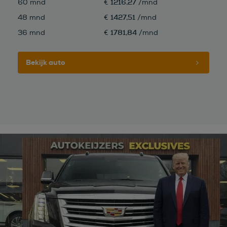
1216,27
60 mnd
€
/mnd
1427,51
48 mnd
€
/mnd
1781,84
36 mnd
€
/mnd
Bekijk auto