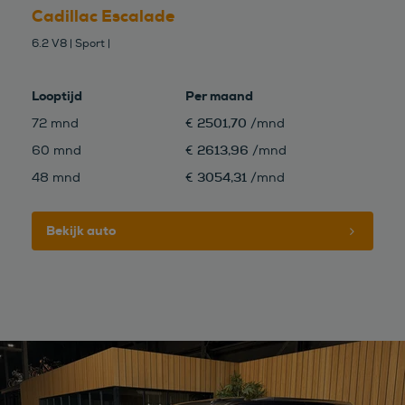
Cadillac Escalade
6.2 V8 | Sport |
Looptijd
Per maand
2501,70
72 mnd
€
/mnd
2613,96
60 mnd
€
/mnd
3054,31
48 mnd
€
/mnd
Bekijk auto