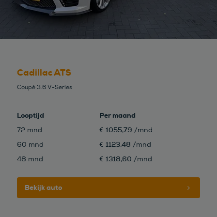
Cadillac ATS
Coupé 3.6 V-Series
Looptijd
Per maand
1055,79
72 mnd
€
/mnd
1123,48
60 mnd
€
/mnd
1318,60
48 mnd
€
/mnd
Bekijk auto