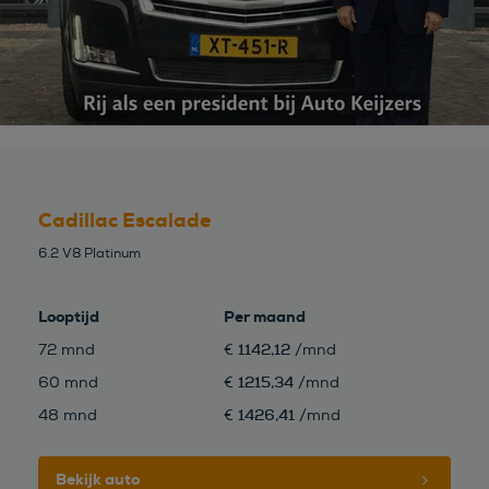
Cadillac Escalade
6.2 V8 Platinum
Looptijd
Per maand
1142,12
72 mnd
€
/mnd
1215,34
60 mnd
€
/mnd
1426,41
48 mnd
€
/mnd
Bekijk auto