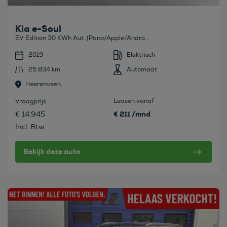
Kia e-Soul
EV Edition 30 KWh Aut. {Pano/Apple/Andro...
2019
Elektrisch
25.834 km
Automaat
Heerenveen
Leasen vanaf
Vraagprijs
€ 211 /mnd
€ 14.945
Incl. Btw
Bekijk deze auto
Bekijk deze auto