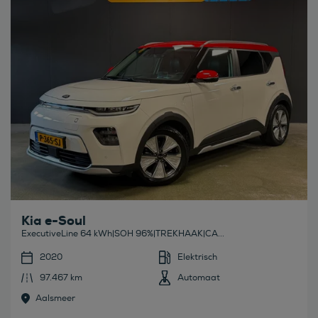
Kia e-Soul
ExecutiveLine 64 kWh|SOH 96%|TREKHAAK|CA...
2020
Elektrisch
97.467 km
Automaat
Aalsmeer