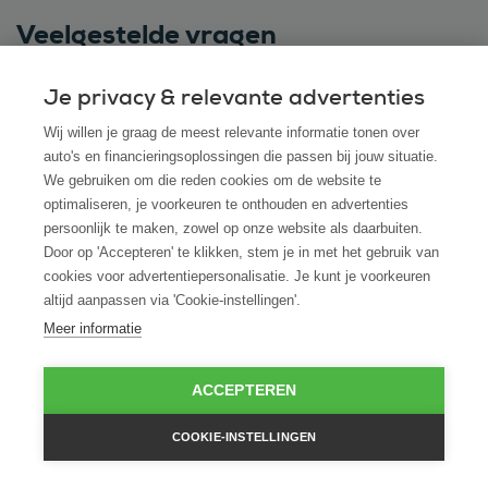
Veelgestelde vragen
Je privacy & relevante advertenties
Kan ik ook een Suzuki leasen via ROS finance
Wij willen je graag de meest relevante informatie tonen over
auto's en financieringsoplossingen die passen bij jouw situatie.
als ik hem bij een andere dealer heb
We gebruiken om die reden cookies om de website te
gevonden?
optimaliseren, je voorkeuren te onthouden en advertenties
persoonlijk te maken, zowel op onze website als daarbuiten.
Hoe snel kan ik beschikken over mijn Suzuki
Door op 'Accepteren' te klikken, stem je in met het gebruik van
cookies voor advertentiepersonalisatie. Je kunt je voorkeuren
na akkoord op de leaseaanvraag?
altijd aanpassen via 'Cookie-instellingen'.
Meer informatie
Is financial lease ook mogelijk voor startende
ondernemers zonder jaarcijfers?
ACCEPTEREN
Wat gebeurt er aan het einde van de
COOKIE-INSTELLINGEN
leaseperiode met de Suzuki?