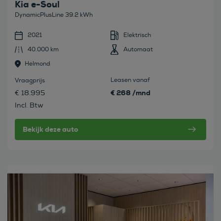
Kia e-Soul
DynamicPlusLine 39.2 kWh
2021
Elektrisch
40.000 km
Automaat
Helmond
Leasen vanaf
Vraagprijs
€ 268 /mnd
€ 18.995
Incl. Btw
Bekijk deze auto
Bekijk deze auto