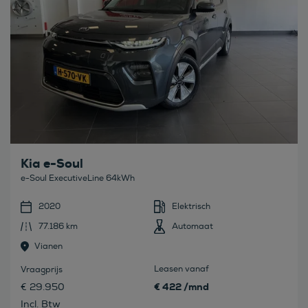
Kia e-Soul
e-Soul ExecutiveLine 64kWh
2020
Elektrisch
77.186 km
Automaat
Vianen
Leasen vanaf
Vraagprijs
€ 422 /mnd
€ 29.950
Incl. Btw