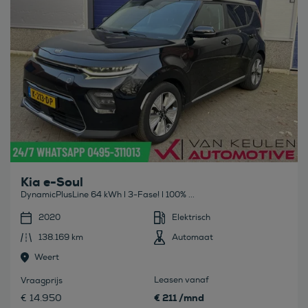
Kia e-Soul
DynamicPlusLine 64 kWh l 3-Fase! l 100% ...
2020
Elektrisch
138.169 km
Automaat
Weert
Leasen vanaf
Vraagprijs
€ 211 /mnd
€ 14.950