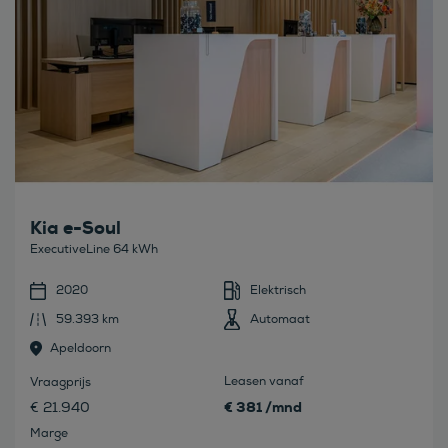
Kia e-Soul
ExecutiveLine 64 kWh
2020
Elektrisch
59.393 km
Automaat
Apeldoorn
Leasen vanaf
Vraagprijs
€ 381 /mnd
€ 21.940
Marge