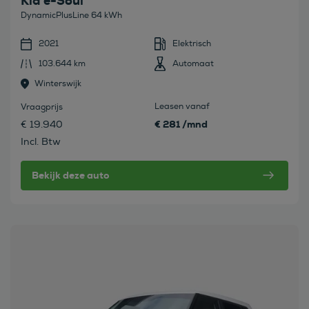
Kia e-Soul
DynamicPlusLine 64 kWh
2021
Elektrisch
103.644 km
Automaat
Winterswijk
Leasen vanaf
Vraagprijs
€ 281 /mnd
€ 19.940
Incl. Btw
Bekijk deze auto
Bekijk deze auto