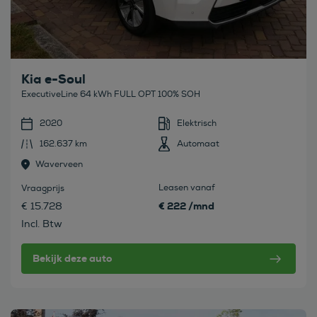
Kia e-Soul
ExecutiveLine 64 kWh FULL OPT 100% SOH
2020
Elektrisch
162.637 km
Automaat
Waverveen
Leasen vanaf
Vraagprijs
€ 222 /mnd
€ 15.728
Incl. Btw
Bekijk deze auto