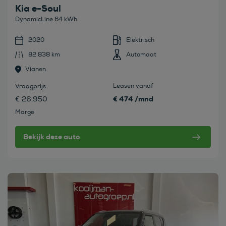
Kia e-Soul
DynamicLine 64 kWh
2020
Elektrisch
82.838 km
Automaat
Vianen
Leasen vanaf
Vraagprijs
€ 474 /mnd
€ 26.950
Marge
Bekijk deze auto
Bekijk deze auto