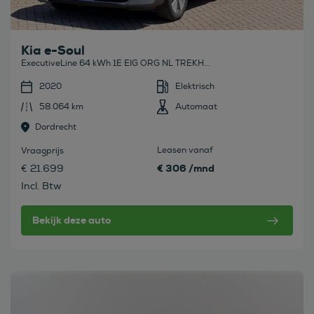
Kia e-Soul
ExecutiveLine 64 kWh 1E EIG ORG NL TREKH...
2020
Elektrisch
58.064 km
Automaat
Dordrecht
Leasen vanaf
Vraagprijs
€ 306 /mnd
€ 21.699
Incl. Btw
Bekijk deze auto
Bekijk deze auto