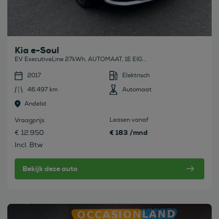
Kia e-Soul
EV ExecutiveLine 27kWh, AUTOMAAT, 1E EIG...
2017
Elektrisch
46.497 km
Automaat
Andelst
Leasen vanaf
Vraagprijs
€ 183 /mnd
€ 12.950
Incl. Btw
Bekijk deze auto
Bekijk deze auto