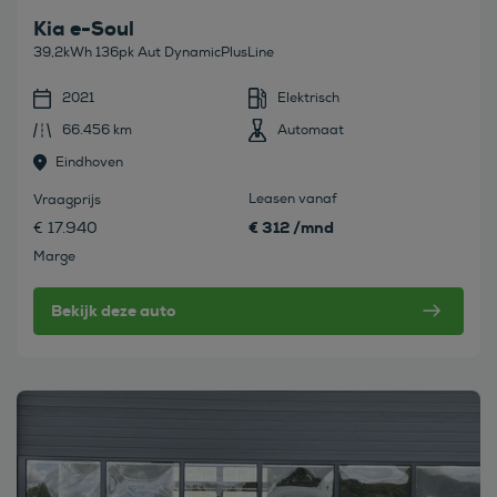
Kia e-Soul
39,2kWh 136pk Aut DynamicPlusLine
2021
Elektrisch
66.456 km
Automaat
Eindhoven
Leasen vanaf
Vraagprijs
€ 312 /mnd
€ 17.940
Marge
Bekijk deze auto
Bekijk deze auto