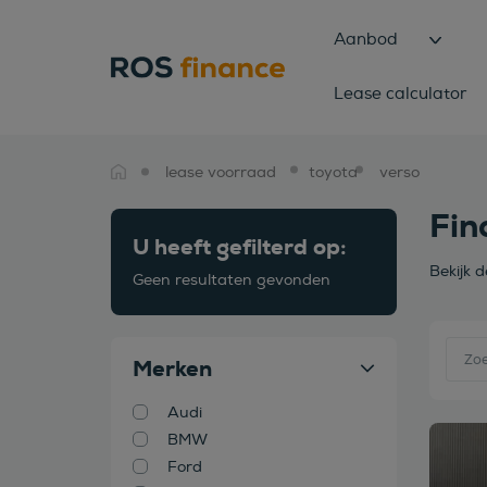
Aanbod
Lease calculator
lease voorraad
toyota
verso
Fin
U heeft gefilterd op:
Bekijk 
Geen resultaten gevonden
Merken
Audi
BMW
Bekijk
Ford