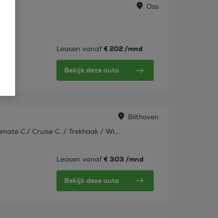
Oss
s!)
€ 202 /mnd
Leasen vanaf
Bekijk deze auto
Bilthoven
mate C./ Cruise C. / Trekhaak / Wi...
€ 303 /mnd
Leasen vanaf
Bekijk deze auto