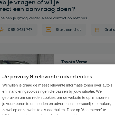
b je vragen of wil je
irect een aanvraag doen?
 helpen je graag verder. Neem contact op met ons.
085 0431 747
Start een chat
Grati
 deze auto
Toyota Verso
1.8 VVT-i Business
Bouwjaar
Je privacy & relevante advertenties
2014
Km stand
74.220
Wij willen je graag de meest relevante informatie tonen over auto's
Brandstof
Benzine
en financieringsoplossingen die passen bij jouw situatie. We
Transmissie
Automaat
Vraagprijs
€ 16.950
Marge
gebruiken om die reden cookies om de website te optimaliseren,
je voorkeuren te onthouden en advertenties persoonlijk te maken,
zowel op onze website als daarbuiten. Door op 'Accepteren' te