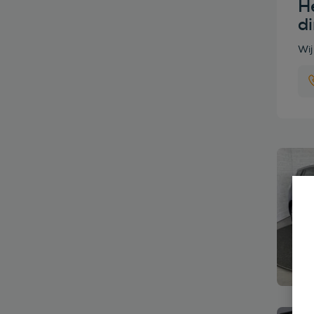
He
d
Wij
Bekijk