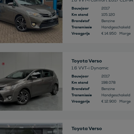
1.6 VVT-i Comfort 2017 CLIMA
Bouwjaar
2017
Km stand
105.120
Brandstof
Benzine
Transmissie
Handgeschakeld
Vraagprijs
€ 14.950
Marge
 deze auto
Toyota Verso
1.6 VVT-i Dynamic
Bouwjaar
2017
Km stand
198.078
Brandstof
Benzine
Transmissie
Handgeschakeld
Vraagprijs
€ 12.900
Marge
 deze auto
Toyota Verso