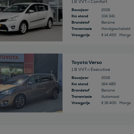
1.6 VVT-i Comfort
Bouwjaar
2016
Km stand
104.341
Brandstof
Benzine
Transmissie
Handgeschakeld
Vraagprijs
€ 14.450
Marge
 deze auto
Toyota Verso
1.8 VVT-i Executive
Bouwjaar
2016
Km stand
164.485
Brandstof
Benzine
Transmissie
Automaat
Vraagprijs
€ 16.400
Marge