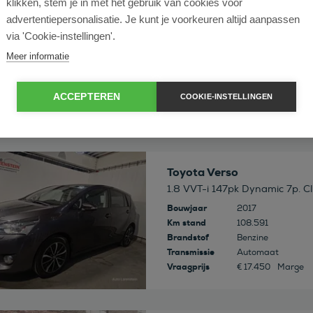
klikken, stem je in met het gebruik van cookies voor
 deze auto
Toyota Verso
advertentiepersonalisatie. Je kunt je voorkeuren altijd aanpassen
1.6 VVT-i Aspiration (Vol-Optie
via 'Cookie-instellingen'.
Bouwjaar
2015
Meer informatie
Km stand
180.825
Brandstof
Benzine
Transmissie
Handgeschakeld
ACCEPTEREN
COOKIE-INSTELLINGEN
Vraagprijs
€ 10.950
Marge
 deze auto
Toyota Verso
1.8 VVT-i 147pk Dynamic 7p. Cli
Bouwjaar
2017
Km stand
108.591
Brandstof
Benzine
Transmissie
Automaat
Vraagprijs
€ 17.450
Marge