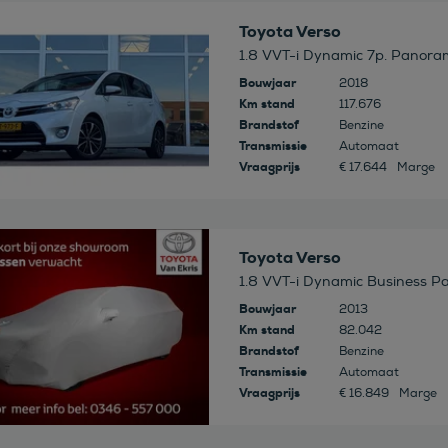
 deze auto
Toyota Verso
1.8 VVT-i Dynamic 7p. Panor
Bouwjaar
2018
Km stand
117.676
Brandstof
Benzine
Transmissie
Automaat
Vraagprijs
€ 17.644
Marge
 deze auto
Toyota Verso
1.8 VVT-i Dynamic Business Pa
Bouwjaar
2013
Km stand
82.042
Brandstof
Benzine
Transmissie
Automaat
Vraagprijs
€ 16.849
Marge