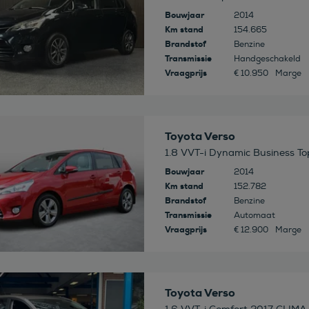
Bouwjaar
2014
Km stand
154.665
Brandstof
Benzine
Transmissie
Handgeschakeld
Vraagprijs
€ 10.950
Marge
 deze auto
Toyota Verso
1.8 VVT-i Dynamic Business Top
Bouwjaar
2014
Km stand
152.782
Brandstof
Benzine
Transmissie
Automaat
Vraagprijs
€ 12.900
Marge
 deze auto
Toyota Verso