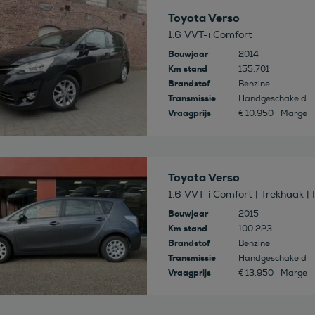
 deze auto
Toyota Verso
1.6 VVT-i Comfort
Bouwjaar
2014
Km stand
155.701
Brandstof
Benzine
Transmissie
Handgeschakeld
Vraagprijs
€ 10.950
Marge
 deze auto
Toyota Verso
1.6 VVT-i Comfort | Trekhaak |
Bouwjaar
2015
Km stand
100.223
Brandstof
Benzine
Transmissie
Handgeschakeld
Vraagprijs
€ 13.950
Marge