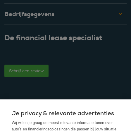
Bedrijfsgegevens
De financial lease specialist
Schrijf een review
Je privacy & relevante advertenties
© 2025 - ROS Krediet Service
Wij willen je graag de meest relevante informatie tonen over
Algemene Voorwaarden
auto's en financieringsoplossingen die passen bij jouw situatie.