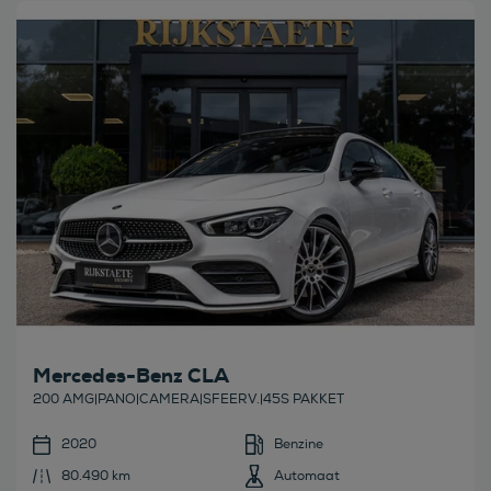
Bekijk deze auto
Mercedes-Benz CLA
200 AMG|PANO|CAMERA|SFEERV.|45S PAKKET
2020
Benzine
80.490 km
Automaat