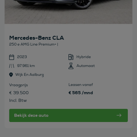
Mercedes-Benz CLA
250 e AMG Line Premium+ |
2023
Hybride
97.961 km
Automaat
Wijk En Aalburg
Leasen vanaf
Vraagprijs
€ 565 /mnd
€ 39.500
Incl. Btw
Bekijk deze auto