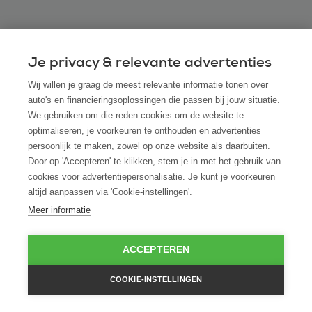
Veelgestelde vragen
Je privacy & relevante advertenties
Wij willen je graag de meest relevante informatie tonen over
auto's en financieringsoplossingen die passen bij jouw situatie.
We gebruiken om die reden cookies om de website te
Bekijk alle veelgestelde vragen
optimaliseren, je voorkeuren te onthouden en advertenties
persoonlijk te maken, zowel op onze website als daarbuiten.
Door op 'Accepteren' te klikken, stem je in met het gebruik van
Heb je vragen of wil je meer
cookies voor advertentiepersonalisatie. Je kunt je voorkeuren
informatie?
altijd aanpassen via 'Cookie-instellingen'.
Meer informatie
Neem dan contact op met ROS finance
Telefonisch contact
ACCEPTEREN
085 0431 747
COOKIE-INSTELLINGEN
Of stuur een e-mail naar