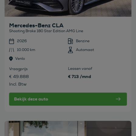
Mercedes-Benz CLA
Shooting Brake 180 Star Edition AMG Line
2026
Benzine
10.000 km
Automaat
Venlo
Leasen vanaf
Vraagprijs
€ 713 /mnd
€ 49.888
Incl. Btw
Bekijk deze auto
Bekijk deze auto