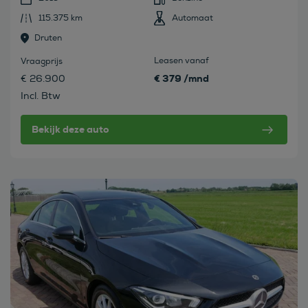
115.375 km
Automaat
Druten
Leasen vanaf
Vraagprijs
€ 379 /mnd
€ 26.900
Incl. Btw
Bekijk deze auto
Bekijk deze auto