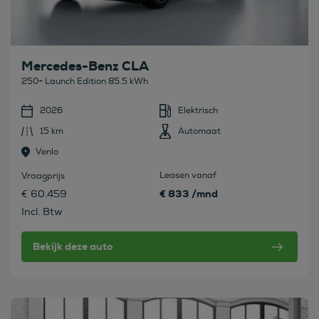
Mercedes-Benz CLA
250+ Launch Edition 85.5 kWh
2026
Elektrisch
15 km
Automaat
Venlo
Leasen vanaf
Vraagprijs
€ 833 /mnd
€ 60.459
Incl. Btw
Bekijk deze auto
Bekijk deze auto