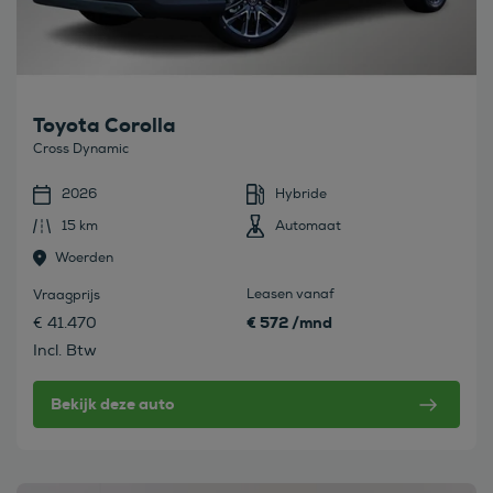
Toyota Corolla
Cross Dynamic
2026
Hybride
15 km
Automaat
Woerden
Leasen vanaf
Vraagprijs
€ 572 /mnd
€ 41.470
Incl. Btw
Bekijk deze auto