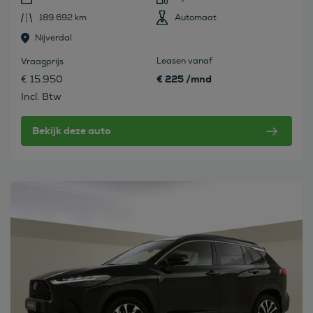
189.692 km
Automaat
Nijverdal
Leasen vanaf
Vraagprijs
€ 225 /mnd
€ 15.950
Incl. Btw
Bekijk deze auto
Bekijk deze auto