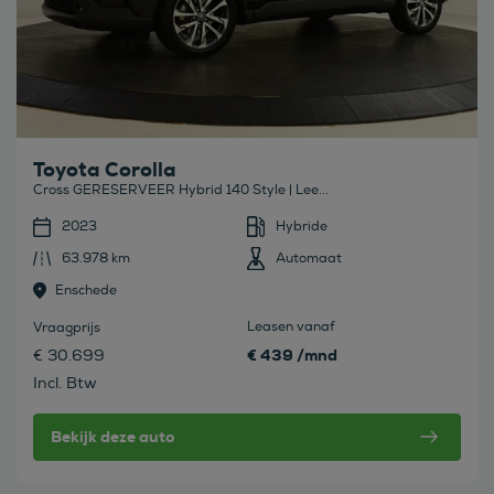
Toyota Corolla
Cross GERESERVEER Hybrid 140 Style | Lee...
2023
Hybride
63.978 km
Automaat
Enschede
Leasen vanaf
Vraagprijs
€ 439 /mnd
€ 30.699
Incl. Btw
Bekijk deze auto