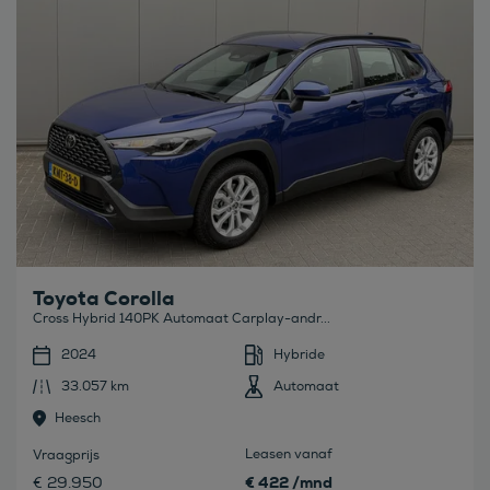
Toyota Corolla
Cross Hybrid 140PK Automaat Carplay-andr...
2024
Hybride
33.057 km
Automaat
Heesch
Leasen vanaf
Vraagprijs
€ 422 /mnd
€ 29.950