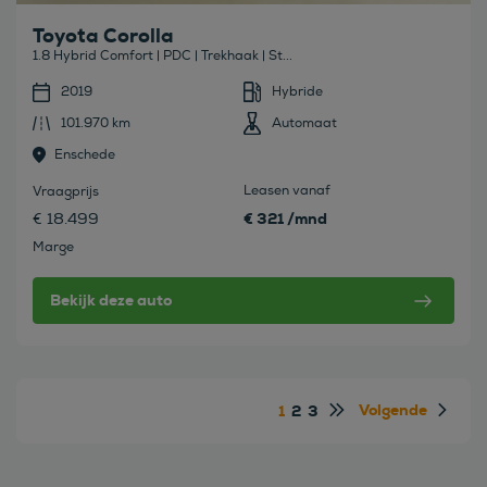
Toyota Corolla
1.8 Hybrid Comfort | PDC | Trekhaak | St...
2019
Hybride
101.970 km
Automaat
Enschede
Leasen vanaf
Vraagprijs
€ 321 /mnd
€ 18.499
Marge
Bekijk deze auto
Volgende
1
2
3