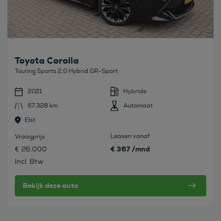
Toyota Corolla
Touring Sports 2.0 Hybrid GR-Sport
2021
Hybride
67.328 km
Automaat
Elst
Leasen vanaf
Vraagprijs
€ 367 /mnd
€ 26.000
Incl. Btw
Bekijk deze auto