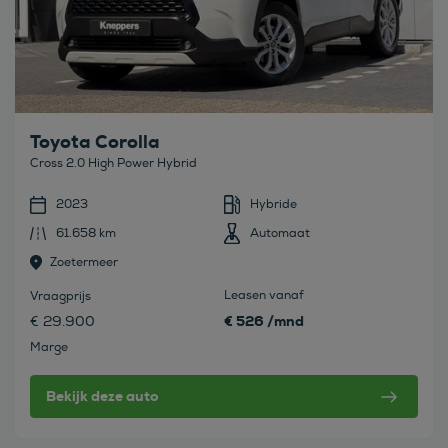
Toyota Corolla
Cross 2.0 High Power Hybrid
2023
Hybride
61.658 km
Automaat
Zoetermeer
Leasen vanaf
Vraagprijs
€ 526 /mnd
€ 29.900
Marge
Bekijk deze auto