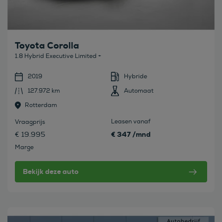
Toyota Corolla
1.8 Hybrid Executive Limited +
2019
Hybride
127.972 km
Automaat
Rotterdam
Leasen vanaf
Vraagprijs
€ 347 /mnd
€ 19.995
Marge
Bekijk deze auto
Bekijk deze auto