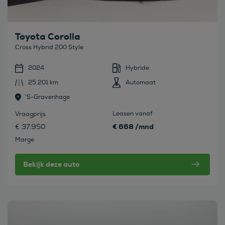
Toyota Corolla
Cross Hybrid 200 Style
2024
Hybride
25.201 km
Automaat
's-Gravenhage
Leasen vanaf
Vraagprijs
€ 668 /mnd
€ 37.950
Marge
Bekijk deze auto
Bekijk deze auto