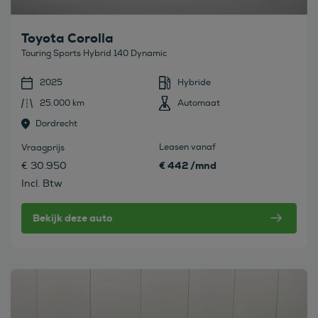
Toyota Corolla
Touring Sports Hybrid 140 Dynamic
2025
Hybride
25.000 km
Automaat
Dordrecht
Leasen vanaf
Vraagprijs
€ 442 /mnd
€ 30.950
Incl. Btw
Bekijk deze auto
Bekijk deze auto