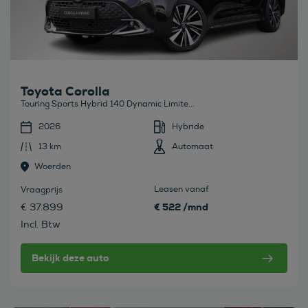
Toyota Corolla
Touring Sports Hybrid 140 Dynamic Limite...
2026
Hybride
13 km
Automaat
Woerden
Leasen vanaf
Vraagprijs
€ 522 /mnd
€ 37.899
Incl. Btw
Bekijk deze auto