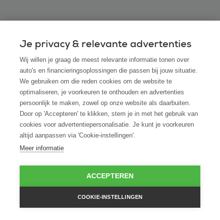
Veelgestelde vragen
Je privacy & relevante advertenties
Wij willen je graag de meest relevante informatie tonen over
auto's en financieringsoplossingen die passen bij jouw situatie.
We gebruiken om die reden cookies om de website te
Bekijk alle veelgestelde vragen
optimaliseren, je voorkeuren te onthouden en advertenties
persoonlijk te maken, zowel op onze website als daarbuiten.
Door op 'Accepteren' te klikken, stem je in met het gebruik van
Heb je vragen of wil je meer
cookies voor advertentiepersonalisatie. Je kunt je voorkeuren
informatie?
altijd aanpassen via 'Cookie-instellingen'.
Meer informatie
Neem dan contact op met ROS finance
Telefonisch contact
ACCEPTEREN
085 0431 747
COOKIE-INSTELLINGEN
Of stuur een e-mail naar