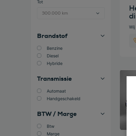
Tot
He
d
Wij
Brandstof
Benzine
Diesel
Hybride
Bekijk
Transmissie
Automaat
Handgeschakeld
BTW / Marge
Btw
Marge