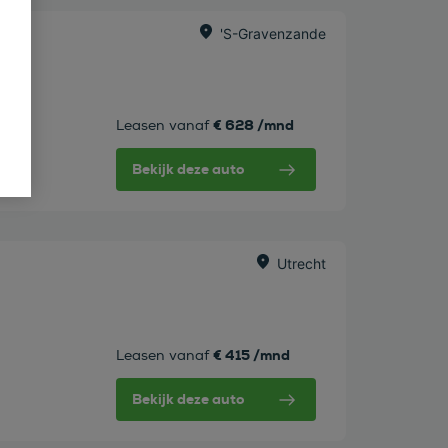
's-Gravenzande
 Plus
€ 628 /mnd
Leasen vanaf
Bekijk deze auto
w
Utrecht
€ 415 /mnd
Leasen vanaf
Bekijk deze auto