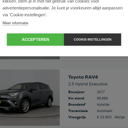
klikken, stem je in met het gebruik van cookies voor
advertentiepersonalisatie. Je kunt je voorkeuren altijd aanpassen
 deze auto
Toyota RAV4
via 'Cookie-instellingen'.
2.5 Plug-in Hybrid AWD Bi-Tone
Meer informatie
Bouwjaar
2022
Km stand
60.748
Brandstof
Hybride
ACCEPTEREN
COOKIE-INSTELLINGEN
Transmissie
Automaat
Vraagprijs
€ 43.950
Incl. Bt
 deze auto
Toyota RAV4
2.5 Hybrid Executive
Bouwjaar
2017
Km stand
99.669
Brandstof
Hybride
Transmissie
Automaat
Vraagprijs
€ 23.900
Marge