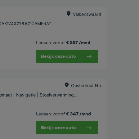
Valkenswaard
O-DAK*ACC*PDC*CAMERA*
€ 557 /mnd
Leasen vanaf
Bekijk deze auto
Oosterhout Nb
omaat | Navigatie | Stoelverwarming...
€ 347 /mnd
Leasen vanaf
Bekijk deze auto