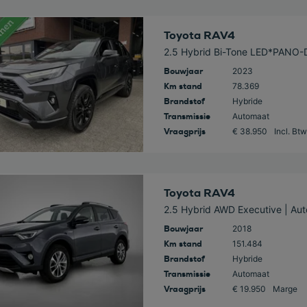
 deze auto
Toyota RAV4
2.5 Hybrid Bi-Tone LED*PAN
Bouwjaar
2023
Km stand
78.369
Brandstof
Hybride
Transmissie
Automaat
Vraagprijs
€ 38.950
Incl. Btw
 deze auto
Toyota RAV4
2.5 Hybrid AWD Executive | Aut
Bouwjaar
2018
Km stand
151.484
Brandstof
Hybride
Transmissie
Automaat
Vraagprijs
€ 19.950
Marge