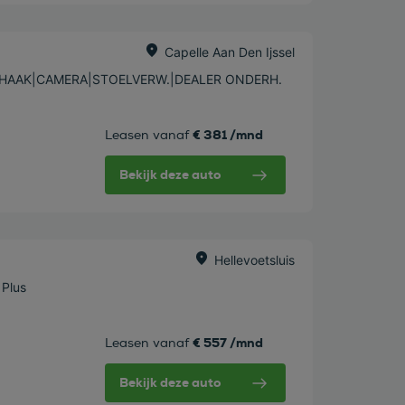
Capelle Aan Den Ijssel
EKHAAK|CAMERA|STOELVERW.|DEALER ONDERH.
€ 381 /mnd
Leasen vanaf
Bekijk deze auto
Hellevoetsluis
 Plus
€ 557 /mnd
Leasen vanaf
Bekijk deze auto