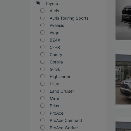
Toyota
Auris
Auris Touring Sports
Avensis
Aygo
BZ4X
C-HR
Camry
Bekijk
Corolla
GT86
Highlander
Hilux
Land Cruiser
Mirai
Prius
ProAce
ProAce Compact
Bekijk
ProAce Worker