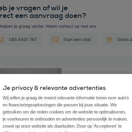
b je vragen of wil je
irect een aanvraag doen?
 helpen je graag verder. Neem contact op met ons.
085 0431 747
Start een chat
Gratis 
 deze auto
Toyota RAV4
2.5 Hybrid AWD Energy
Je privacy & relevante advertenties
Bouwjaar
2018
Wij willen je graag de meest relevante informatie tonen over auto's
Km stand
95.570
Brandstof
Hybride
en financieringsoplossingen die passen bij jouw situatie. We
Transmissie
Automaat
gebruiken om die reden cookies om de website te optimaliseren,
Vraagprijs
€ 24.900
Marge
je voorkeuren te onthouden en advertenties persoonlijk te maken,
zowel op onze website als daarbuiten. Door op 'Accepteren' te