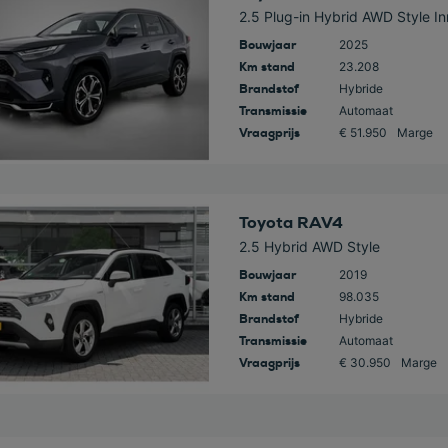
2.5 Plug-in Hybrid AWD Style I
Bouwjaar
2025
Km stand
23.208
Brandstof
Hybride
Transmissie
Automaat
Vraagprijs
€ 51.950
Marge
 deze auto
Toyota RAV4
2.5 Hybrid AWD Style
Bouwjaar
2019
Km stand
98.035
Brandstof
Hybride
Transmissie
Automaat
Vraagprijs
€ 30.950
Marge