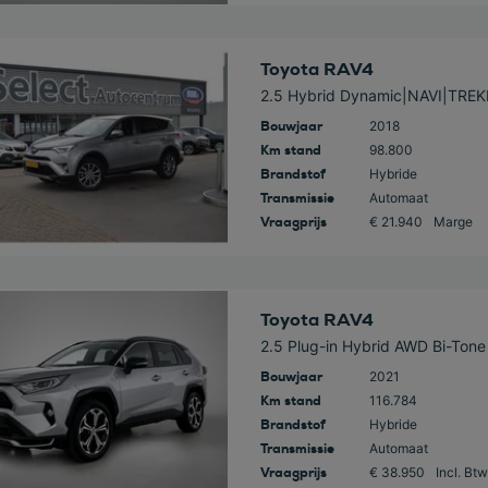
 deze auto
Toyota RAV4
2.5 Hybrid Dynamic|NAVI|TR
Bouwjaar
2018
Km stand
98.800
Brandstof
Hybride
Transmissie
Automaat
Vraagprijs
€ 21.940
Marge
 deze auto
Toyota RAV4
2.5 Plug-in Hybrid AWD Bi-Tone
Bouwjaar
2021
Km stand
116.784
Brandstof
Hybride
Transmissie
Automaat
Vraagprijs
€ 38.950
Incl. Btw