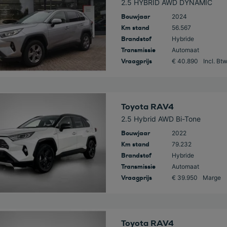
2.5 HYBRID AWD DYNAMIC
Bouwjaar
2024
Km stand
56.567
Brandstof
Hybride
Transmissie
Automaat
Vraagprijs
€ 40.890
Incl. Bt
 deze auto
Toyota RAV4
2.5 Hybrid AWD Bi-Tone
Bouwjaar
2022
Km stand
79.232
Brandstof
Hybride
Transmissie
Automaat
Vraagprijs
€ 39.950
Marge
 deze auto
Toyota RAV4