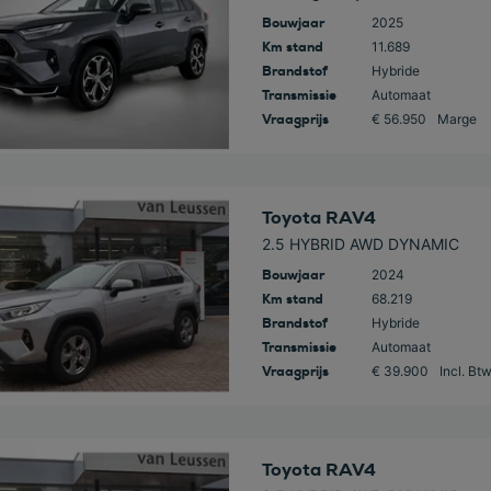
Bouwjaar
2025
Km stand
11.689
Brandstof
Hybride
Transmissie
Automaat
Vraagprijs
€ 56.950
Marge
 deze auto
Toyota RAV4
2.5 HYBRID AWD DYNAMIC
Bouwjaar
2024
Km stand
68.219
Brandstof
Hybride
Transmissie
Automaat
Vraagprijs
€ 39.900
Incl. Bt
 deze auto
Toyota RAV4