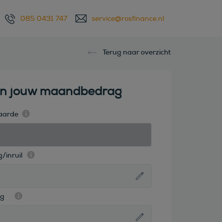
085 0431 747
service@rosfinance.nl
Terug naar overzicht
en jouw maandbedrag
aarde
/inruil
ag