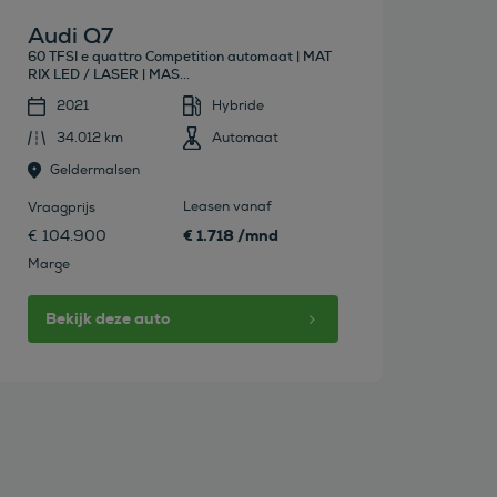
Audi Q7
60 TFSI e quattro Competition automaat | MAT
RIX LED / LASER | MAS...
2021
Hybride
34.012 km
Automaat
Geldermalsen
Leasen vanaf
Vraagprijs
€ 1.718 /mnd
€ 104.900
Marge
Bekijk deze auto