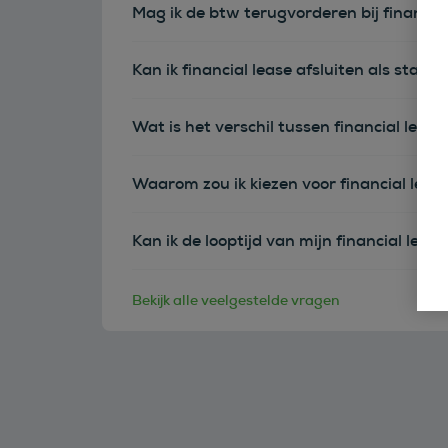
Mag ik de btw terugvorderen bij financia
Kan ik financial lease afsluiten als sta
Wat is het verschil tussen financial leas
Waarom zou ik kiezen voor financial leas
Kan ik de looptijd van mijn financial leas
Bekijk alle veelgestelde vragen