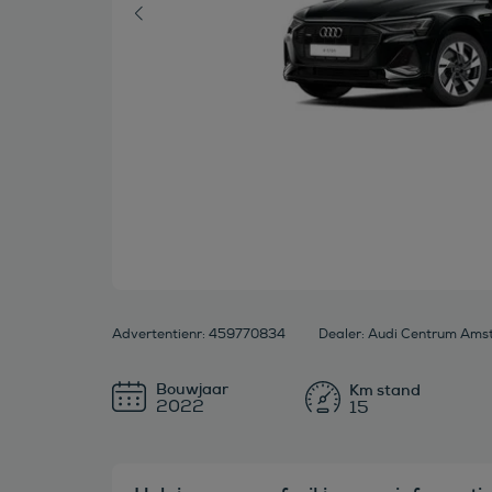
Advertentienr: 459770834
Dealer: Audi Centrum Am
Bouwjaar
2022
15