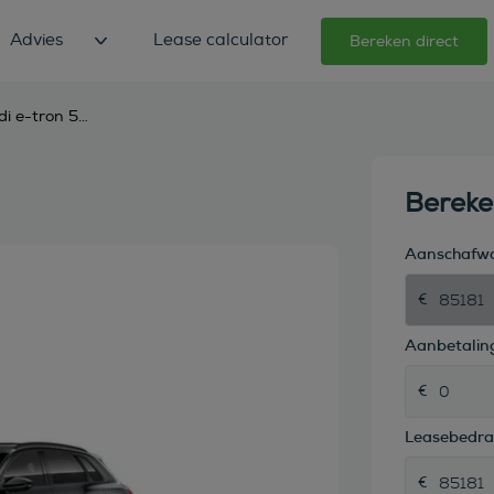
Advies
Lease calculator
Bereken direct
audi e-tron 55 quattro s edition 95 kwh
Berek
Aanschafw
Aanbetaling
Leasebedr