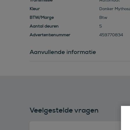
Transmissie
Automaat
Kleur
Donker Mythosz
BTW/Marge
Btw
Aantal deuren
5
Advertentienummer
459770834
Aanvullende informatie
Veelgestelde vragen