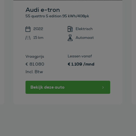
Audi e-tron
55 quattro S edition 95 kWh/408pk
2022
Elektrisch
15 km
Automaat
Leasen vanaf
Vraagprijs
€ 1.109 /mnd
€ 81.080
Incl. Btw
Bekijk deze auto