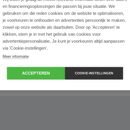
l lease?
en financieringsoplossingen die passen bij jouw situatie. We
gebruiken om die reden cookies om de website te optimaliseren,
rtende ondernemer?
je voorkeuren te onthouden en advertenties persoonlijk te maken,
zowel op onze website als daarbuiten. Door op 'Accepteren' te
klikken, stem je in met het gebruik van cookies voor
e en operational lease?
advertentiepersonalisatie. Je kunt je voorkeuren altijd aanpassen
via 'Cookie-instellingen'.
e bij ROS Finance?
Meer informatie
econtract zelf bepalen?
ACCEPTEREN
COOKIE-INSTELLINGEN