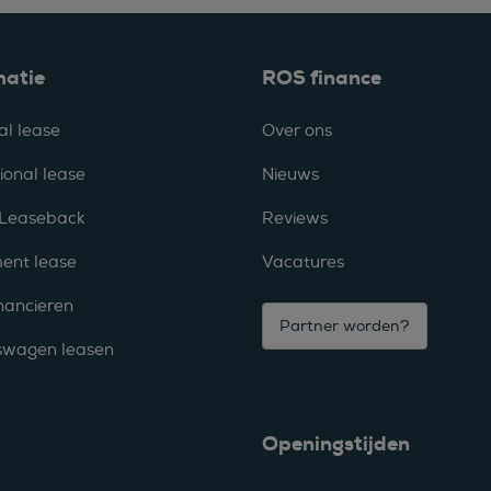
matie
ROS finance
al lease
Over ons
ional lease
Nieuws
 Leaseback
Reviews
ent lease
Vacatures
nancieren
Partner worden?
fswagen leasen
Openingstijden