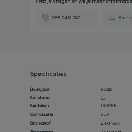
Heb je vragen of wil je meer informati
085 0431 747
Start 
Specificaties
Bouwjaar
2022
15
Kenteken
193298
Carrosserie
SUV
Brandstof
Elektrisch