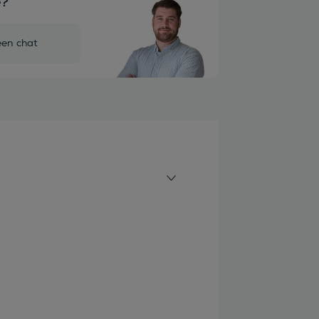
e?
een chat