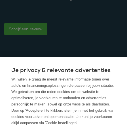
Schrijf een review
Je privacy & relevante advertenties
© 2025 - ROS Krediet Service
Wij willen je graag de meest relevante informatie tonen over
Algemene Voorwaarden
auto's en financieringsoplossingen die passen bij jouw situatie.
We gebruiken om die reden cookies om de website te
Disclaimer
optimaliseren, je voorkeuren te onthouden en advertenties
persoonlijk te maken, zowel op onze website als daarbuiten.
Privacy Policy
Door op 'Accepteren' te klikken, stem je in met het gebruik van
cookies voor advertentiepersonalisatie. Je kunt je voorkeuren
Cookies
altijd aanpassen via 'Cookie-instellingen'.