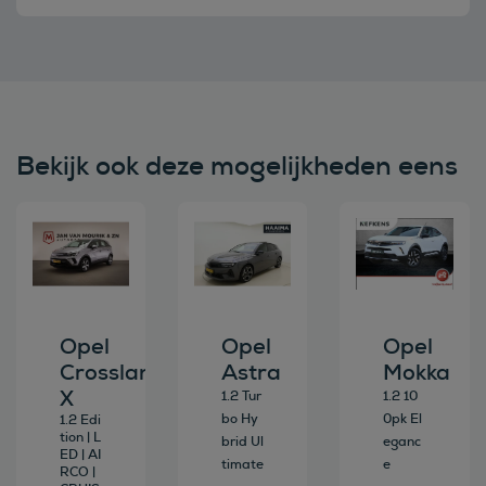
Bekijk ook deze mogelijkheden eens
Bekijk deze auto
Bekijk deze auto
Bekijk deze au
Opel
Opel
Opel
Crossland
Astra
Mokka
X
1.2 Tur
1.2 10
bo Hy
0pk El
1.2 Edi
tion | L
brid Ul
eganc
ED | AI
timate
e
RCO |