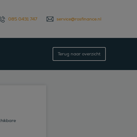
085 0431 747
service@rosfinance.nl
Terug naar overzicht
chikbare