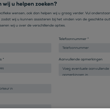
 wij u helpen zoeken?
ecifieke wensen, ook dan helpen wij u graag verder. Vul onderstaa
n zodat wij u kunnen assisteren bij het vinden van de geschikte aut
iseren wij u over de verschillende opties.
Telefoonnummer
*
es
*
Aanvullende opmerkingen