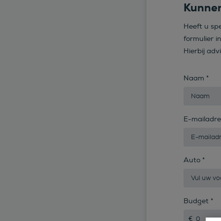
Kunnen
Heeft u sp
formulier i
Hierbij adv
Naam
*
E-mailadr
Auto
*
Budget
*