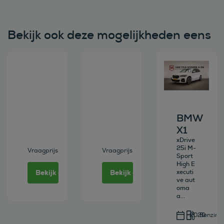
Bekijk ook deze mogelijkheden eens
Bekijk deze auto
Bekijk deze auto
Bekijk deze au
BMW
X1
xDrive
25i M-
Vraagprijs
Vraagprijs
Sport
High E
Bekijk deze auto
Bekijk deze auto
xecuti
ve aut
oma
a...
2020
Benzine