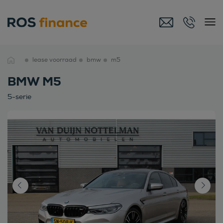
lease voorraad
bmw
m5
BMW M5
5-serie