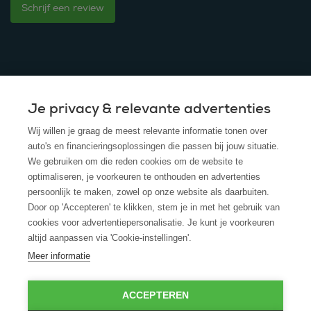
Schrijf een review
Je privacy & relevante advertenties
© 2025 - ROS Krediet Service
Wij willen je graag de meest relevante informatie tonen over
Algemene Voorwaarden
auto's en financieringsoplossingen die passen bij jouw situatie.
We gebruiken om die reden cookies om de website te
Disclaimer
optimaliseren, je voorkeuren te onthouden en advertenties
persoonlijk te maken, zowel op onze website als daarbuiten.
Privacy Policy
Door op 'Accepteren' te klikken, stem je in met het gebruik van
cookies voor advertentiepersonalisatie. Je kunt je voorkeuren
Cookies
altijd aanpassen via 'Cookie-instellingen'.
Cookie policy
Meer informatie
ACCEPTEREN