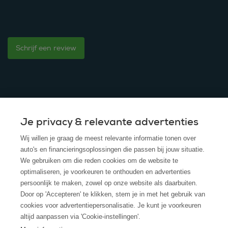
Schrijf een review
Je privacy & relevante advertenties
© 2025 - ROS Krediet Service
Wij willen je graag de meest relevante informatie tonen over
Algemene Voorwaarden
auto's en financieringsoplossingen die passen bij jouw situatie.
We gebruiken om die reden cookies om de website te
Disclaimer
optimaliseren, je voorkeuren te onthouden en advertenties
persoonlijk te maken, zowel op onze website als daarbuiten.
Privacy Policy
Door op 'Accepteren' te klikken, stem je in met het gebruik van
cookies voor advertentiepersonalisatie. Je kunt je voorkeuren
Cookies
altijd aanpassen via 'Cookie-instellingen'.