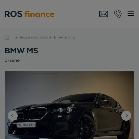
lease voorraad
bmw
m5
BMW M5
5-serie