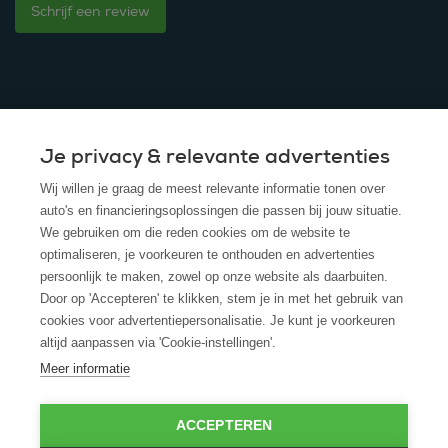
Schrijf een review
Je privacy & relevante advertenties
© 2025 - ROS Krediet Service
Wij willen je graag de meest relevante informatie tonen over
Algemene Voorwaarden
auto's en financieringsoplossingen die passen bij jouw situatie.
We gebruiken om die reden cookies om de website te
Disclaimer
optimaliseren, je voorkeuren te onthouden en advertenties
persoonlijk te maken, zowel op onze website als daarbuiten.
Privacy Policy
Door op 'Accepteren' te klikken, stem je in met het gebruik van
cookies voor advertentiepersonalisatie. Je kunt je voorkeuren
Cookies
altijd aanpassen via 'Cookie-instellingen'.
Cookie policy
Meer informatie
ACCEPTEREN