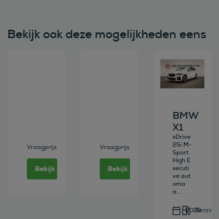
Bekijk ook deze mogelijkheden eens
Bekijk deze auto
Bekijk deze auto
Bekijk deze au
BMW
X1
xDrive
25i M-
Vraagprijs
Vraagprijs
Sport
High E
Bekijk deze auto
Bekijk deze auto
xecuti
ve aut
oma
a...
2020
Benzine