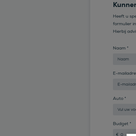
Kunnen
Heeft u sp
formulier i
Hierbij adv
Naam
*
E-mailadr
Auto
*
Budget
*