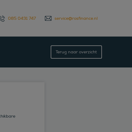
085 0431 747
service@rosfinance.nl
Terug naar overzicht
chikbare