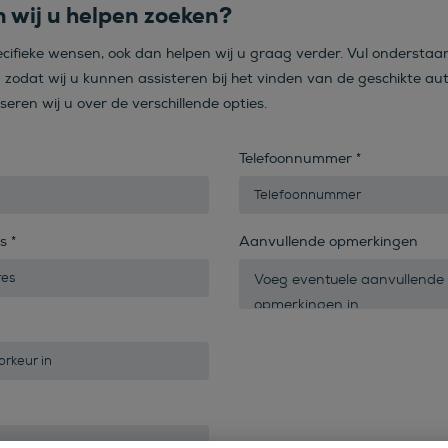
 wij u helpen zoeken?
ecifieke wensen, ook dan helpen wij u graag verder. Vul onderstaa
n zodat wij u kunnen assisteren bij het vinden van de geschikte aut
iseren wij u over de verschillende opties.
Telefoonnummer
*
es
*
Aanvullende opmerkingen