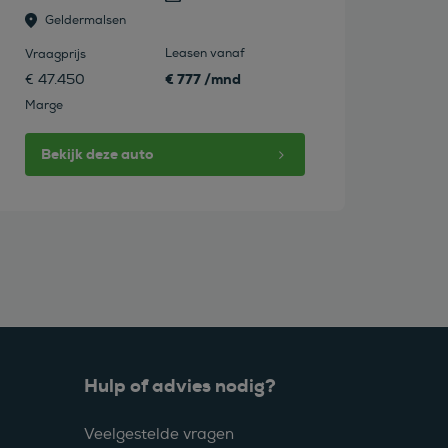
Geldermalsen
Leasen vanaf
Vraagprijs
€ 777 /mnd
€ 47.450
Marge
Bekijk deze auto
Hulp of advies nodig?
Veelgestelde vragen