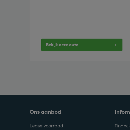
Bekijk deze auto
Ons aanbod
Infor
Lease voorraad
Financi