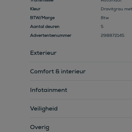
Transmissie
Automaat
Kleur
Dravitgrau metal
BTW/Marge
Btw
Aantal deuren
5
Advertentienummer
298872145
Exterieur
Comfort & interieur
Infotainment
Veiligheid
Overig