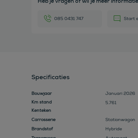
Heb je vragen of wil je meer informati
085 0431 747
Start 
Specificaties
Bouwjaar
Januari 2026
5.761
Kenteken
Carrosserie
Stationwagon
Brandstof
Hybride