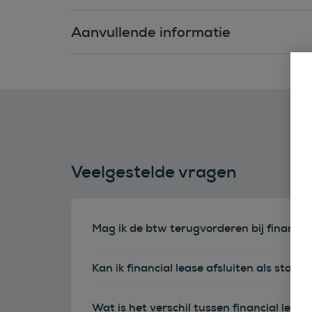
Aanvullende informatie
Veelgestelde vragen
Mag ik de btw terugvorderen bij financia
Kan ik financial lease afsluiten als sta
Wat is het verschil tussen financial leas