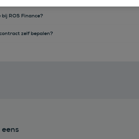
e bij ROS Finance?
econtract zelf bepalen?
n eens