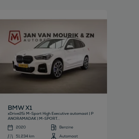
Bekijk deze auto
BMW X1
xDrive25i M-Sport High Executive automaat | P
ANORAMADAK | M-SPORT...
2020
Benzine
51.234 km
Automaat