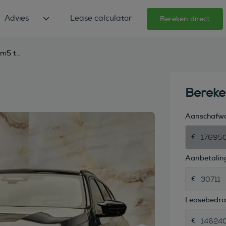
Advies
Lease calculator
Bereken direct
bmw m5 touring v8 m hybrid
Berek
Aanschafw
Aanbetaling
Leasebedr