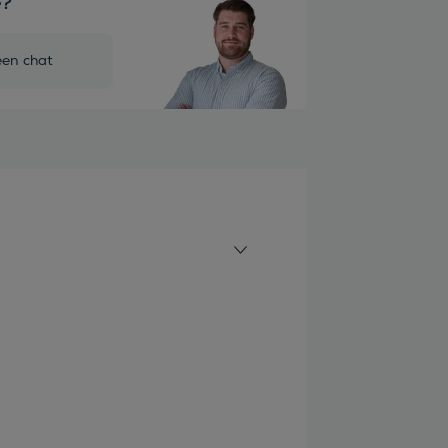
e?
een chat