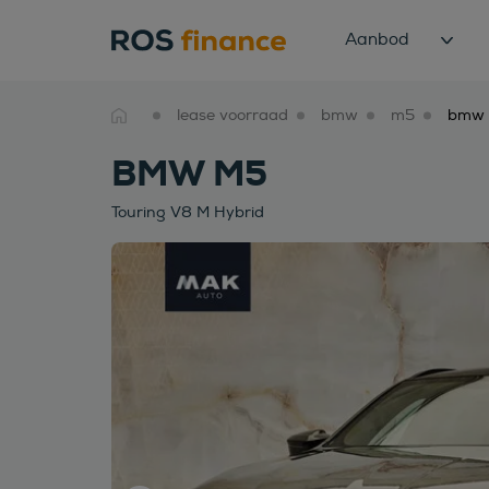
Aanbod
lease voorraad
bmw
m5
BMW M5
Touring V8 M Hybrid