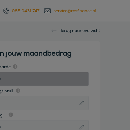
085 0431 747
service@rosfinance.nl
Terug naar overzicht
en jouw maandbedrag
aarde
/inruil
ag