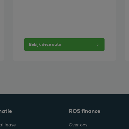
Bekijk deze auto
matie
ROS finance
al lease
Over ons