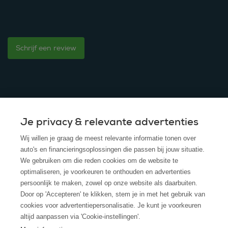
Schrijf een review
Je privacy & relevante advertenties
© 2025 - ROS Krediet Service
Wij willen je graag de meest relevante informatie tonen over
Algemene Voorwaarden
auto's en financieringsoplossingen die passen bij jouw situatie.
We gebruiken om die reden cookies om de website te
Disclaimer
optimaliseren, je voorkeuren te onthouden en advertenties
persoonlijk te maken, zowel op onze website als daarbuiten.
Privacy Policy
Door op 'Accepteren' te klikken, stem je in met het gebruik van
cookies voor advertentiepersonalisatie. Je kunt je voorkeuren
Cookies
altijd aanpassen via 'Cookie-instellingen'.