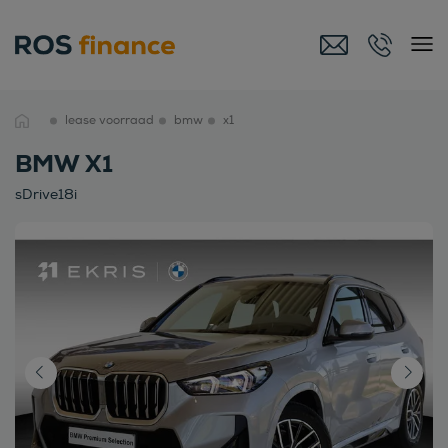
lease voorraad
bmw
x1
BMW X1
sDrive18i