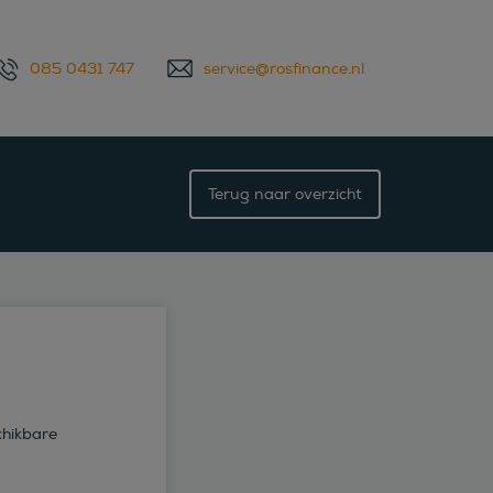
085 0431 747
service@rosfinance.nl
Terug naar overzicht
chikbare