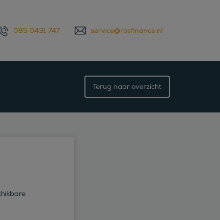
085 0431 747
service@rosfinance.nl
Terug naar overzicht
chikbare