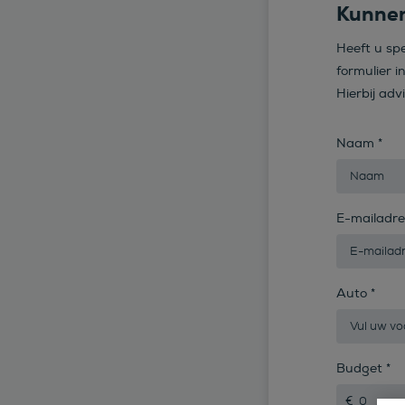
Kunnen
Heeft u sp
formulier i
Hierbij adv
Naam
*
E-mailadr
Auto
*
Budget
*