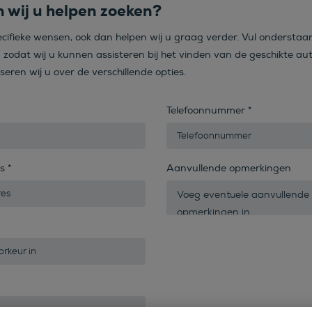
 wij u helpen zoeken?
ecifieke wensen, ook dan helpen wij u graag verder. Vul onderstaa
n zodat wij u kunnen assisteren bij het vinden van de geschikte aut
iseren wij u over de verschillende opties.
Telefoonnummer
*
es
*
Aanvullende opmerkingen