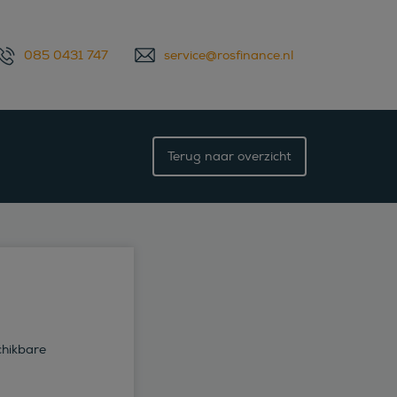
085 0431 747
service@rosfinance.nl
Terug naar overzicht
chikbare