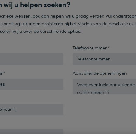
 wij u helpen zoeken?
ecifieke wensen, ook dan helpen wij u graag verder. Vul onderstaa
n zodat wij u kunnen assisteren bij het vinden van de geschikte aut
iseren wij u over de verschillende opties.
Telefoonnummer
*
es
*
Aanvullende opmerkingen