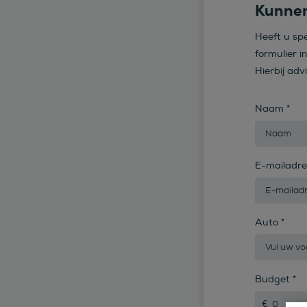
Kunnen
Heeft u sp
formulier i
Hierbij adv
Naam
*
E-mailadr
Auto
*
Budget
*