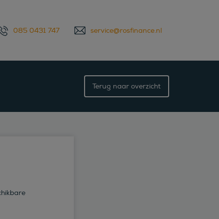
085 0431 747
service@rosfinance.nl
Terug naar overzicht
chikbare