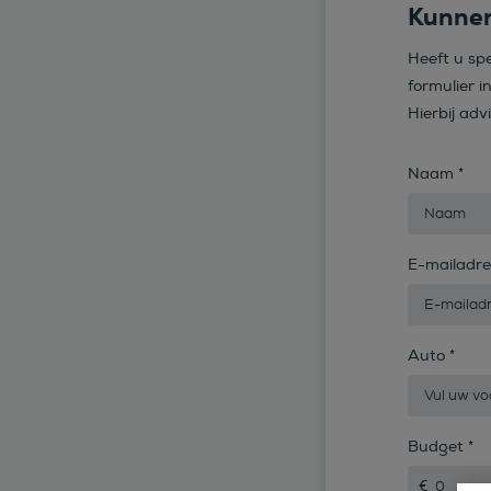
Kunnen
Heeft u sp
formulier i
Hierbij adv
Naam
*
E-mailadr
Auto
*
Budget
*