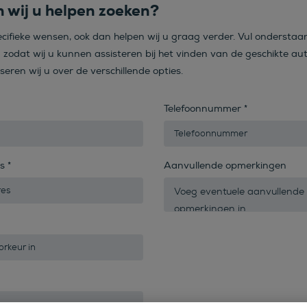
 wij u helpen zoeken?
ecifieke wensen, ook dan helpen wij u graag verder. Vul onderstaa
n zodat wij u kunnen assisteren bij het vinden van de geschikte aut
iseren wij u over de verschillende opties.
Telefoonnummer
*
es
*
Aanvullende opmerkingen