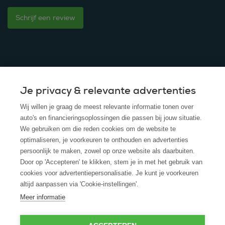
Schrijf een review
Je privacy & relevante advertenties
© 2025 - ROS Krediet Service
Wij willen je graag de meest relevante informatie tonen over
Algemene Voorwaarden
auto's en financieringsoplossingen die passen bij jouw situatie.
We gebruiken om die reden cookies om de website te
Disclaimer
optimaliseren, je voorkeuren te onthouden en advertenties
persoonlijk te maken, zowel op onze website als daarbuiten.
Privacy Policy
Door op 'Accepteren' te klikken, stem je in met het gebruik van
cookies voor advertentiepersonalisatie. Je kunt je voorkeuren
Cookies
altijd aanpassen via 'Cookie-instellingen'.
Cookie policy
Meer informatie