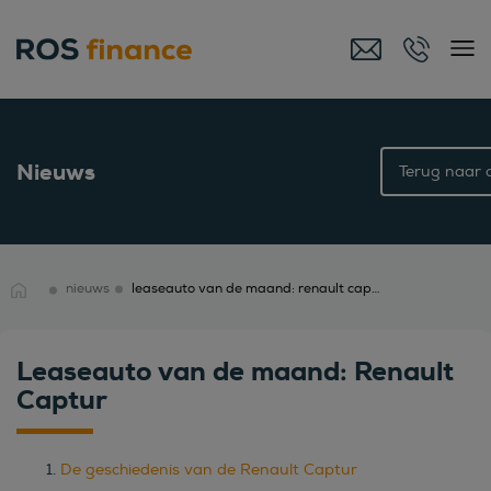
Nieuws
Terug naar o
nieuws
leaseauto van de maand: renault captur
Leaseauto van de maand: Renault
Captur
De geschiedenis van de Renault Captur