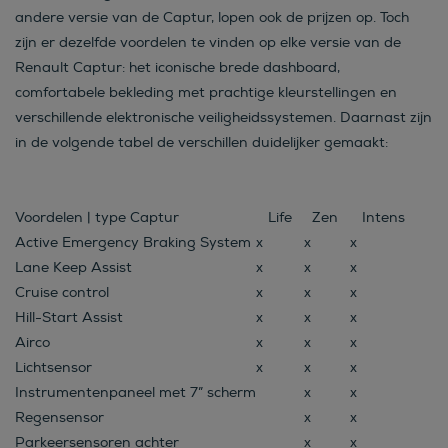
andere versie van de Captur, lopen ook de prijzen op. Toch
zijn er dezelfde voordelen te vinden op elke versie van de
Renault Captur: het iconische brede dashboard,
comfortabele bekleding met prachtige kleurstellingen en
verschillende elektronische veiligheidssystemen. Daarnast zijn
in de volgende tabel de verschillen duidelijker gemaakt:
Voordelen | type Captur
Life
Zen
Intens
Active Emergency Braking System
x
x
x
Lane Keep Assist
x
x
x
Cruise control
x
x
x
Hill-Start Assist
x
x
x
Airco
x
x
x
Lichtsensor
x
x
x
Instrumentenpaneel met 7” scherm
x
x
Regensensor
x
x
Parkeersensoren achter
x
x