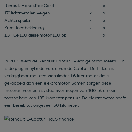
Renault Handsfree Card
x
x
17” lichtmetalen velgen
x
x
Achterspoiler
x
x
Kunstleer bekleding
x
x
1.3 TCe 150 dieselmotor 150 pk
x
In 2019 werd de Renault Captur E-Tech geïntroduceerd. Dit
is de plug in hybride versie van de Captur. De E-Tech is
verkrijgbaar met een viercilinder 1,6 liter motor die is
gekoppeld aan een elektromotor. Samen zorgen deze
motoren voor een systeemvermogen van 160 pk en een
topsnelheid van 135 kilometer per uur. De elektromotor heeft
een bereik tot ongeveer 50 kilometer.