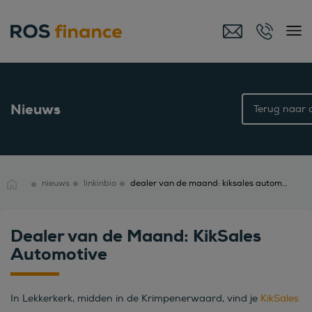
Nieuws
Terug naar o
nieuws
linkinbio
dealer van de maand: kiksales automotive
Dealer van de Maand: KikSales
Automotive
In Lekkerkerk, midden in de Krimpenerwaard, vind je
KikSales