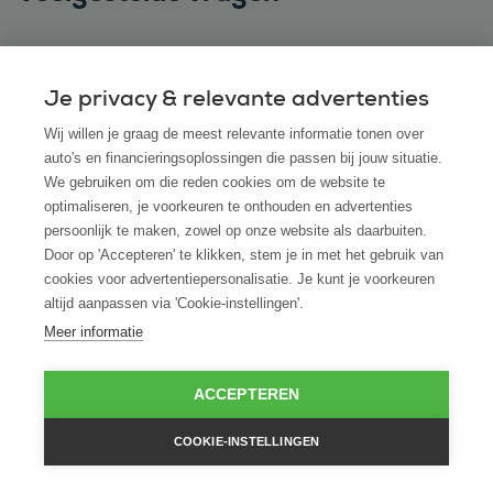
Kan ik ook een Suzuki leasen via ROS finance
Je privacy & relevante advertenties
als ik hem bij een andere dealer heb
Wij willen je graag de meest relevante informatie tonen over
gevonden?
auto's en financieringsoplossingen die passen bij jouw situatie.
We gebruiken om die reden cookies om de website te
optimaliseren, je voorkeuren te onthouden en advertenties
Hoe snel kan ik beschikken over mijn Suzuki
persoonlijk te maken, zowel op onze website als daarbuiten.
na akkoord op de leaseaanvraag?
Door op 'Accepteren' te klikken, stem je in met het gebruik van
cookies voor advertentiepersonalisatie. Je kunt je voorkeuren
Is financial lease ook mogelijk voor startende
altijd aanpassen via 'Cookie-instellingen'.
ondernemers zonder jaarcijfers?
Meer informatie
Wat gebeurt er aan het einde van de
ACCEPTEREN
leaseperiode met de Suzuki?
COOKIE-INSTELLINGEN
Is het mogelijk om een gebruikte Suzuki te