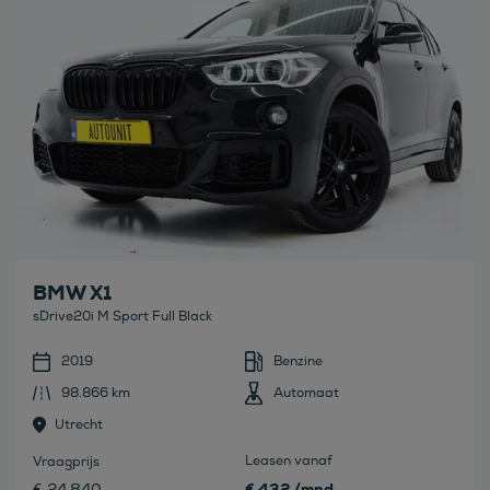
BMW X1
sDrive20i M Sport Full Black
2019
Benzine
98.866 km
Automaat
Utrecht
Leasen vanaf
Vraagprijs
€ 432 /mnd
€ 24.840