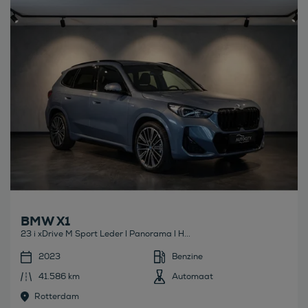
Bekijk deze auto
BMW X1
23 i xDrive M Sport Leder l Panorama l H...
2023
Benzine
41.586 km
Automaat
Rotterdam