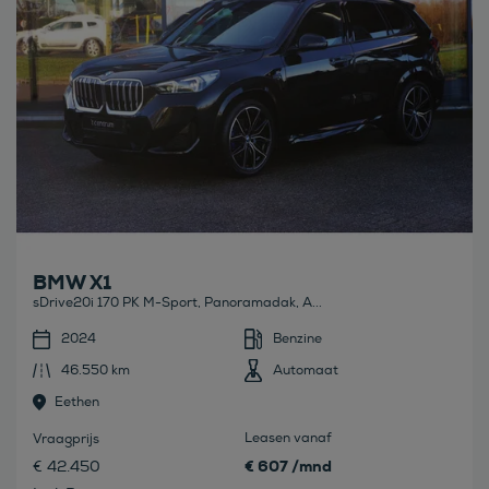
BMW X1
sDrive20i 170 PK M-Sport, Panoramadak, A...
2024
Benzine
46.550 km
Automaat
Eethen
Leasen vanaf
Vraagprijs
€ 607 /mnd
€ 42.450