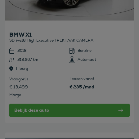
BMW X1
SDrive18i High Executive TREKHAAK CAMERA
2018
Benzine
218.267 km
Automaat
Tilburg
Leasen vanaf
Vraagprijs
€ 235 /mnd
€ 13.499
Marge
Bekijk deze auto