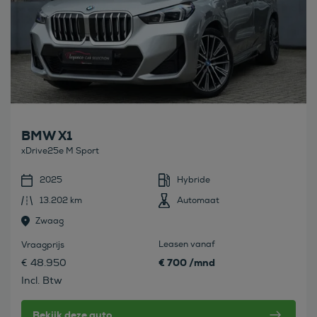
BMW X1
xDrive25e M Sport
2025
Hybride
13.202 km
Automaat
Zwaag
Leasen vanaf
Vraagprijs
€ 700 /mnd
€ 48.950
Incl. Btw
Bekijk deze auto