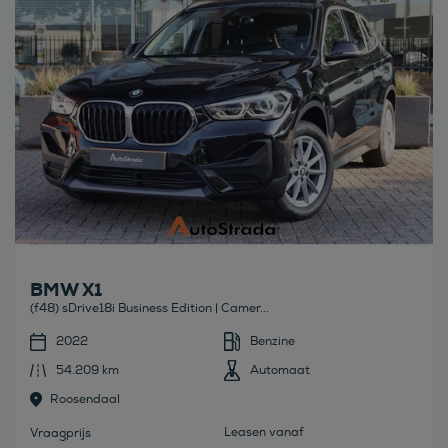
BMW X1
(f48) sDrive18i Business Edition | Camer...
2022
Benzine
54.209 km
Automaat
Roosendaal
Leasen vanaf
Vraagprijs