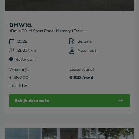
BMW X1
sDrive 20i M Sport Pano l Memory l Trekh...
2022
Benzine
21.834 km
Automaat
Rotterdam
Leasen vanaf
Vraagprijs
€ 510 /mnd
€ 35.700
Incl. Btw
Bekijk deze auto
Bekijk deze auto