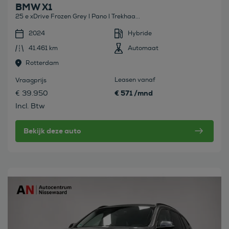
BMW X1
25 e xDrive Frozen Grey l Pano l Trekhaa...
2024
Hybride
41.461 km
Automaat
Rotterdam
Leasen vanaf
Vraagprijs
€ 571 /mnd
€ 39.950
Incl. Btw
Bekijk deze auto
Bekijk deze auto