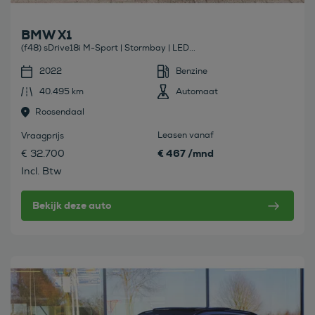
BMW X1
(f48) sDrive18i M-Sport | Stormbay | LED...
2022
Benzine
40.495 km
Automaat
Roosendaal
Leasen vanaf
Vraagprijs
€ 467 /mnd
€ 32.700
Incl. Btw
Bekijk deze auto
Bekijk deze auto