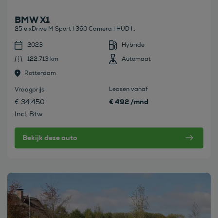
BMW X1
25 e xDrive M Sport l 360 Camera l HUD l...
2023
Hybride
122.713 km
Automaat
Rotterdam
Leasen vanaf
Vraagprijs
€ 492 /mnd
€ 34.450
Incl. Btw
Bekijk deze auto
Bekijk deze auto