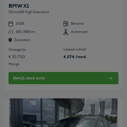
BMW X1
SDrive18i High Executive
2018
Benzine
165.368 km
Automaat
Zaandam
Leasen vanaf
Vraagprijs
€ 274 /mnd
€ 15.750
Marge
Bekijk deze auto
Bekijk deze auto