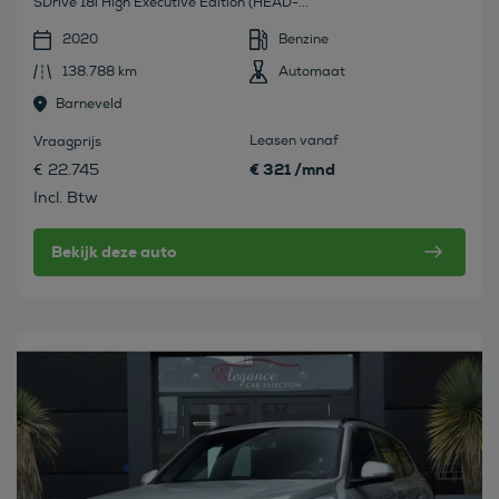
SDrive 18i High Executive Edition (HEAD-...
2020
Benzine
138.788 km
Automaat
Barneveld
Leasen vanaf
Vraagprijs
€ 321 /mnd
€ 22.745
Incl. Btw
Bekijk deze auto
Bekijk deze auto