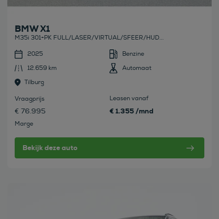
BMW X1
M35i 301+PK FULL/LASER/VIRTUAL/SFEER/HUD...
2025
Benzine
12.659 km
Automaat
Tilburg
Leasen vanaf
Vraagprijs
€ 1.355 /mnd
€ 76.995
Marge
Bekijk deze auto
Bekijk deze auto