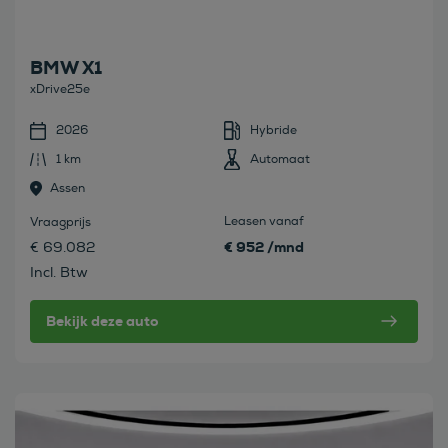
BMW X1
xDrive25e
2026
Hybride
1 km
Automaat
Assen
Leasen vanaf
Vraagprijs
€ 952 /mnd
€ 69.082
Incl. Btw
Bekijk deze auto
Bekijk deze auto