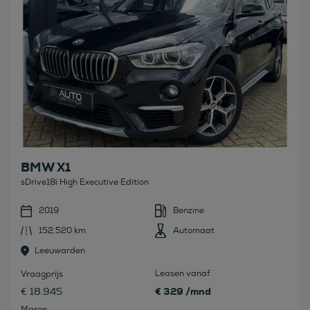
BMW X1
sDrive18i High Executive Edition
2019
Benzine
152.520 km
Automaat
Leeuwarden
Leasen vanaf
Vraagprijs
€ 329 /mnd
€ 18.945
Marge