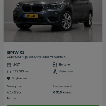
BMW X1
XDrive20i High Executive |Stoelverwarmin...
2017
Benzine
133.315 km
Automaat
Spijkenisse
Leasen vanaf
Vraagprijs
€ 313 /mnd
€ 17.995
Marge