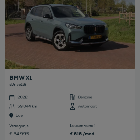
BMW X1
sDrive18i
2022
Benzine
59.044 km
Automaat
Ede
Leasen vanaf
Vraagprijs
€ 616 /mnd
€ 34.995