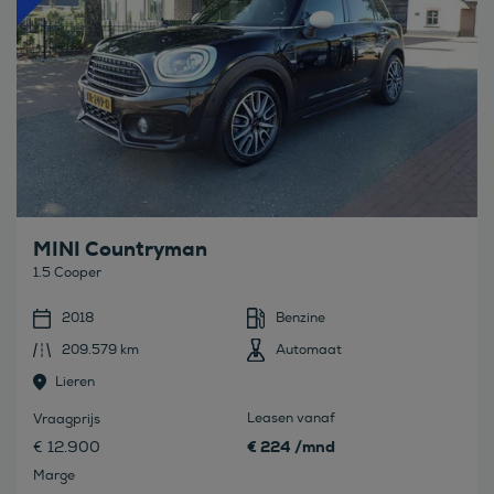
MINI Countryman
1.5 Cooper
2018
Benzine
209.579 km
Automaat
Lieren
Leasen vanaf
Vraagprijs
€ 224 /mnd
€ 12.900
Marge