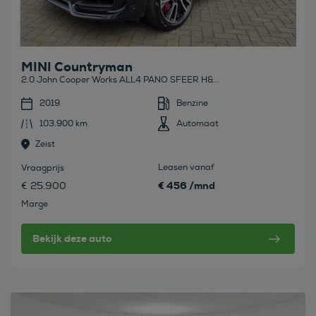
MINI Countryman
2.0 John Cooper Works ALL4 PANO SFEER H&...
2019
Benzine
103.900 km
Automaat
Zeist
Leasen vanaf
Vraagprijs
€ 456 /mnd
€ 25.900
Marge
Bekijk deze auto
Bekijk deze auto