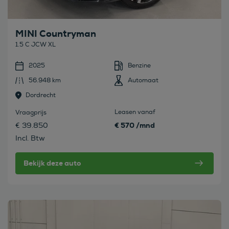
MINI Countryman
1.5 C JCW XL
2025
Benzine
56.948 km
Automaat
Dordrecht
Leasen vanaf
Vraagprijs
€ 570 /mnd
€ 39.850
Incl. Btw
Bekijk deze auto
Bekijk deze auto