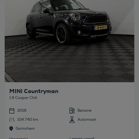
MINI Countryman
1.6 Cooper Chili
2016
Benzine
104.740 km
Automaat
Gorinchem
Leasen vanaf