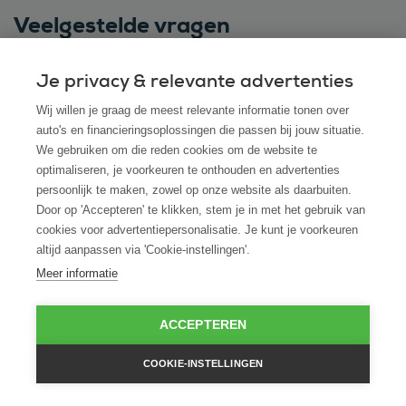
Veelgestelde vragen
Je privacy & relevante advertenties
Kan ik ook een Suzuki leasen via ROS finance
Wij willen je graag de meest relevante informatie tonen over
als ik hem bij een andere dealer heb
auto's en financieringsoplossingen die passen bij jouw situatie.
We gebruiken om die reden cookies om de website te
gevonden?
optimaliseren, je voorkeuren te onthouden en advertenties
persoonlijk te maken, zowel op onze website als daarbuiten.
Hoe snel kan ik beschikken over mijn Suzuki
Door op 'Accepteren' te klikken, stem je in met het gebruik van
na akkoord op de leaseaanvraag?
cookies voor advertentiepersonalisatie. Je kunt je voorkeuren
altijd aanpassen via 'Cookie-instellingen'.
Meer informatie
Is financial lease ook mogelijk voor startende
ondernemers zonder jaarcijfers?
ACCEPTEREN
Wat gebeurt er aan het einde van de
COOKIE-INSTELLINGEN
leaseperiode met de Suzuki?