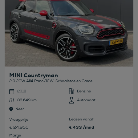
MINI Countryman
2.0 JCW All4 Pano JCW-Schaalstoelen Came...
2018
Benzine
86.649 km
Automaat
Neer
Leasen vanaf
Vraagprijs
€ 433 /mnd
€ 24.950
Marge