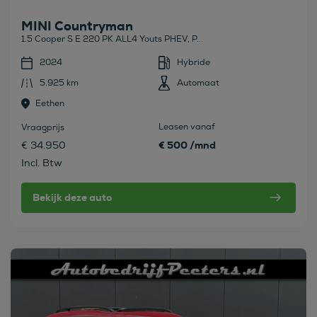
MINI Countryman
1.5 Cooper S E 220 PK ALL4 Youts PHEV, P...
2024
Hybride
5.925 km
Automaat
Eethen
Leasen vanaf
Vraagprijs
€ 500 /mnd
€ 34.950
Incl. Btw
Bekijk deze auto
Bekijk deze auto