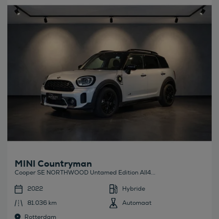
Bekijk deze auto
MINI Countryman
Cooper SE NORTHWOOD Untamed Edition All4...
2022
Hybride
81.036 km
Automaat
Rotterdam