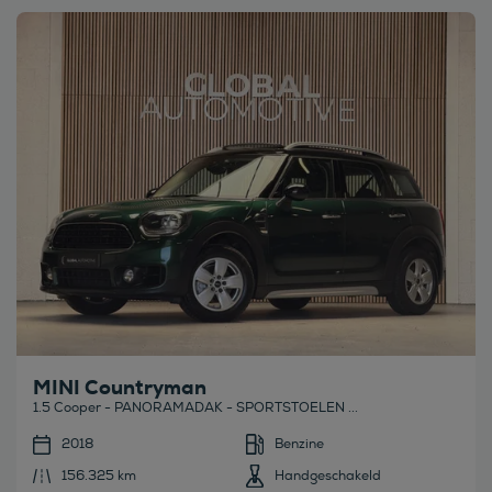
Bekijk deze auto
MINI Countryman
1.5 Cooper - PANORAMADAK - SPORTSTOELEN ...
2018
Benzine
156.325 km
Handgeschakeld