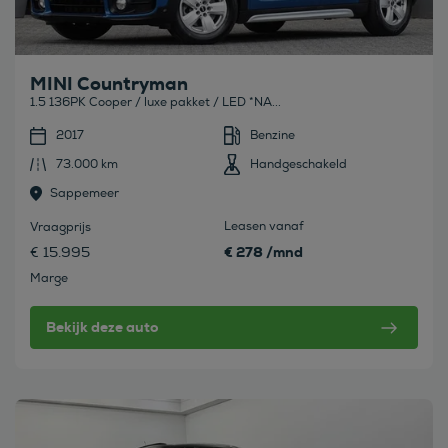
MINI Countryman
1.5 136PK Cooper / luxe pakket / LED *NA...
2017
Benzine
73.000 km
Handgeschakeld
Sappemeer
Leasen vanaf
Vraagprijs
€ 278 /mnd
€ 15.995
Marge
Bekijk deze auto
Bekijk deze auto