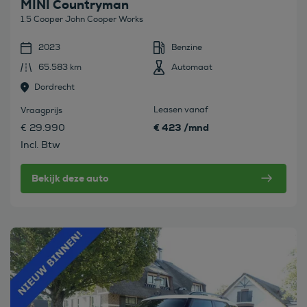
MINI Countryman
1.5 Cooper John Cooper Works
2023
Benzine
65.583 km
Automaat
Dordrecht
Leasen vanaf
Vraagprijs
€ 423 /mnd
€ 29.990
Incl. Btw
Bekijk deze auto
Bekijk deze auto