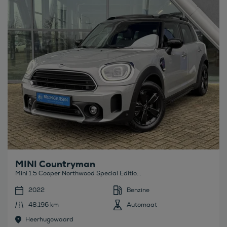
Bekijk deze auto
MINI Countryman
Mini 1.5 Cooper Northwood Special Editio...
2022
Benzine
48.196 km
Automaat
Heerhugowaard