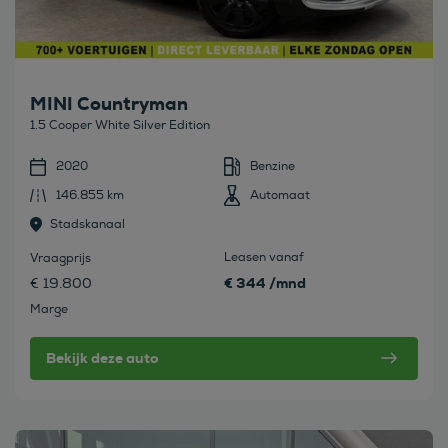
MINI Countryman
1.5 Cooper White Silver Edition
2020
Benzine
146.855 km
Automaat
Stadskanaal
Leasen vanaf
Vraagprijs
€ 344 /mnd
€ 19.800
Marge
Bekijk deze auto