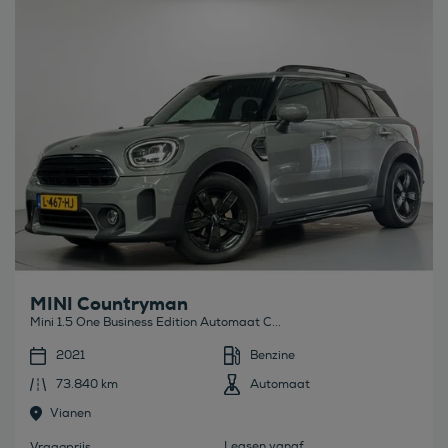
MINI Countryman
Mini 1.5 One Business Edition Automaat C...
2021
Benzine
73.840 km
Automaat
Vianen
Leasen vanaf
Vraagprijs