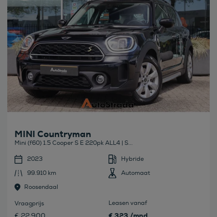
MINI Countryman
Mini (f60) 1.5 Cooper S E 220pk ALL4 | S...
2023
Hybride
99.910 km
Automaat
Roosendaal
Leasen vanaf
Vraagprijs
€ 323 /mnd
€ 22.900