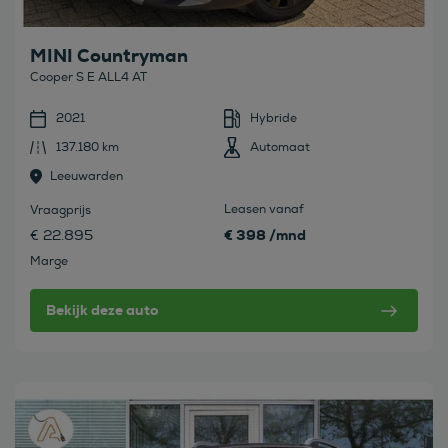
MINI Countryman
Cooper S E ALL4 AT
2021
Hybride
137.180 km
Automaat
Leeuwarden
Leasen vanaf
Vraagprijs
€ 398 /mnd
€ 22.895
Marge
Bekijk deze auto
Bekijk deze auto