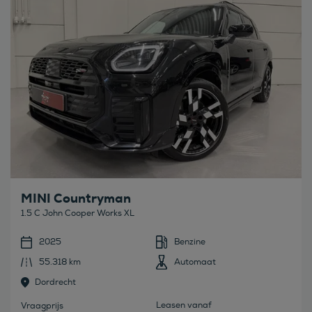
MINI Countryman
1.5 C John Cooper Works XL
2025
Benzine
55.318 km
Automaat
Dordrecht
Leasen vanaf
Vraagprijs