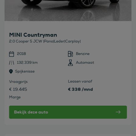
MINI Countryman
2.0 Cooper S JCW |Pano|Leder|Carplay|
2018
Benzine
132.339 km
Automaat
Spijkenisse
Leasen vanaf
Vraagprijs
€ 338 /mnd
€ 19.445
Marge
Bekijk deze auto