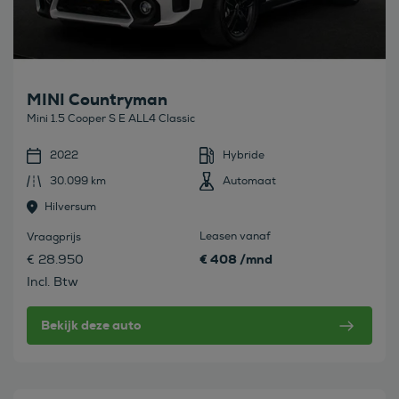
MINI Countryman
Mini 1.5 Cooper S E ALL4 Classic
2022
Hybride
30.099 km
Automaat
Hilversum
Leasen vanaf
Vraagprijs
€ 408 /mnd
€ 28.950
Incl. Btw
Bekijk deze auto