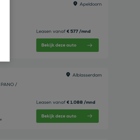
Apeldoorn
rew
€ 577 /mnd
Leasen vanaf
Bekijk deze auto
w
Alblasserdam
 PANO /
€ 1.088 /mnd
Leasen vanaf
Bekijk deze auto
tw