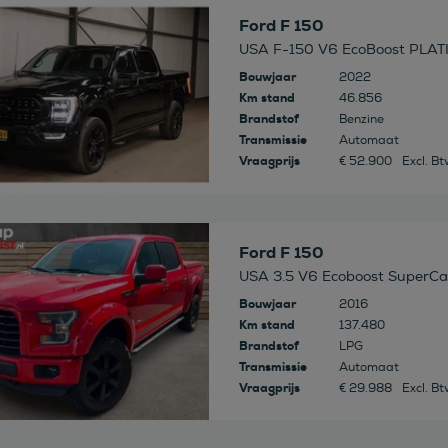
 deze auto
Ford F 150
USA F-150 V6 EcoBoost PLA
Bouwjaar
2022
Km stand
46.856
Brandstof
Benzine
Transmissie
Automaat
Vraagprijs
€ 52.900
Excl. B
 deze auto
Ford F 150
USA 3.5 V6 Ecoboost SuperCa
Bouwjaar
2016
Km stand
137.480
Brandstof
LPG
Transmissie
Automaat
Vraagprijs
€ 29.988
Excl. B