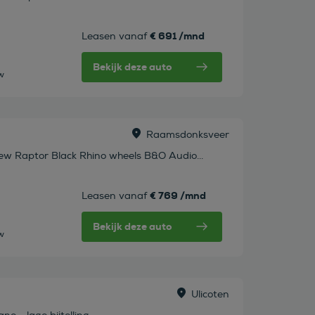
€ 691 /mnd
Leasen vanaf
Bekijk deze auto
tw
Raamsdonksveer
w Raptor Black Rhino wheels B&O Audio...
€ 769 /mnd
Leasen vanaf
Bekijk deze auto
tw
Ulicoten