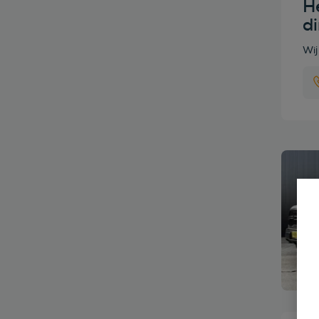
He
d
Wij
Bekijk