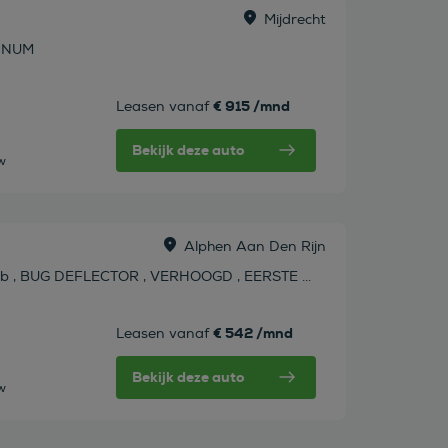
Mijdrecht
TINUM
€ 915 /mnd
Leasen vanaf
Bekijk deze auto
tw
Alphen Aan Den Rijn
b , BUG DEFLECTOR , VERHOOGD , EERSTE ...
€ 542 /mnd
Leasen vanaf
Bekijk deze auto
tw