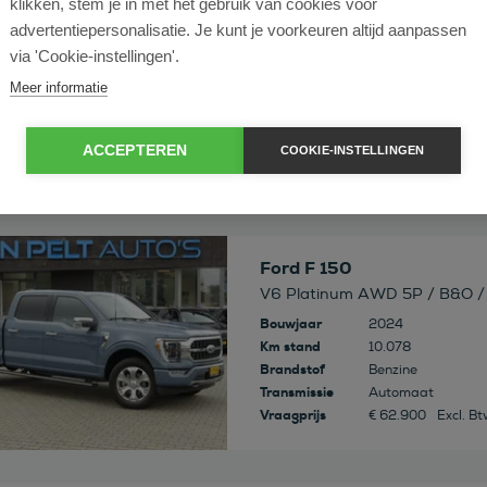
klikken, stem je in met het gebruik van cookies voor
 deze auto
Ford F 150
advertentiepersonalisatie. Je kunt je voorkeuren altijd aanpassen
USA 3.5 V6 Ecoboost SuperC
via 'Cookie-instellingen'.
Bouwjaar
2016
Meer informatie
Km stand
160.000
Brandstof
Benzine
Transmissie
Automaat
ACCEPTEREN
COOKIE-INSTELLINGEN
Vraagprijs
€ 31.900
Excl. Bt
 deze auto
Ford F 150
V6 Platinum AWD 5P / B&O /
Bouwjaar
2024
Km stand
10.078
Brandstof
Benzine
Transmissie
Automaat
Vraagprijs
€ 62.900
Excl. B