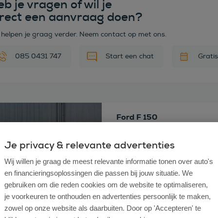
b je vragen of wil je
irect een aanvraag doen?
 helpen je graag verder. Neem contact op met ons.
085 0431 747
Start een chat
Grati
 deze auto
Ford F 150
USA 3.5 V6 SuperCrew Rapto
Bouwjaar
Je privacy & relevante advertenties
2018
Km stand
162.928
Wij willen je graag de meest relevante informatie tonen over auto's
Brandstof
Benzine
en financieringsoplossingen die passen bij jouw situatie. We
Transmissie
Automaat
Vraagprijs
€ 55.550
Marge
gebruiken om die reden cookies om de website te optimaliseren,
je voorkeuren te onthouden en advertenties persoonlijk te maken,
zowel op onze website als daarbuiten. Door op 'Accepteren' te