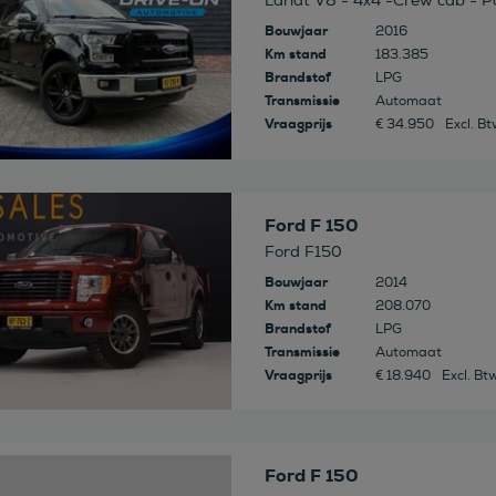
Lariat V8 - 4x4 -Crew cab - Pan
Bouwjaar
2016
Km stand
183.385
Brandstof
LPG
Transmissie
Automaat
Vraagprijs
€ 34.950
Excl. B
 deze auto
Ford F 150
Ford F150
Bouwjaar
2014
Km stand
208.070
Brandstof
LPG
Transmissie
Automaat
Vraagprijs
€ 18.940
Excl. Bt
 deze auto
Ford F 150