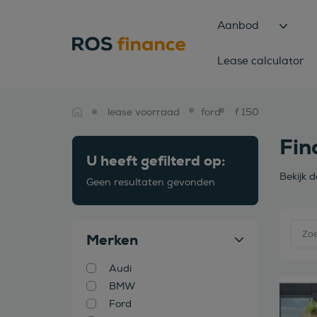
Aanbod
Lease calculator
lease voorraad
ford
f 150
Fin
U heeft gefilterd op:
Bekijk 
Geen resultaten gevonden
Merken
Audi
BMW
Bekijk
Ford