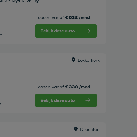
o - lage bijtelling
€ 632 /mnd
Leasen vanaf
Bekijk deze auto
tw
Lekkerkerk
€ 338 /mnd
Leasen vanaf
Bekijk deze auto
w
Drachten