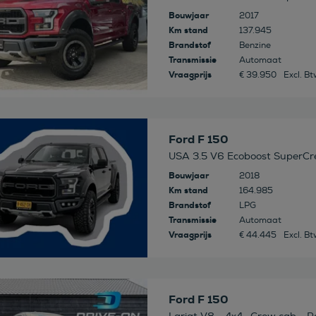
Bouwjaar
2017
Km stand
137.945
Brandstof
Benzine
Transmissie
Automaat
Vraagprijs
€ 39.950
Excl. B
 deze auto
Ford F 150
USA 3.5 V6 Ecoboost SuperCre
Bouwjaar
2018
Km stand
164.985
Brandstof
LPG
Transmissie
Automaat
Vraagprijs
€ 44.445
Excl. B
 deze auto
Ford F 150