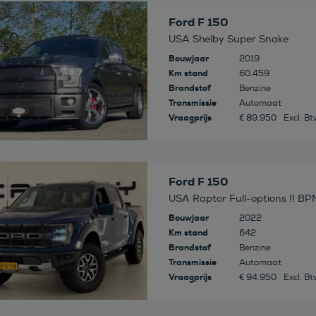
 deze auto
Ford F 150
USA Shelby Super Snake
Bouwjaar
2019
Km stand
60.459
Brandstof
Benzine
Transmissie
Automaat
Vraagprijs
€ 89.950
Excl. B
 deze auto
Ford F 150
USA Raptor Full-options !! BP
Bouwjaar
2022
Km stand
642
Brandstof
Benzine
Transmissie
Automaat
Vraagprijs
€ 94.950
Excl. B