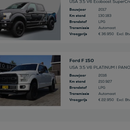
USA 3.5 V6 Ecoboost SuperC
Bouwjaar
2017
Km stand
130.183
Brandstof
LPG
Transmissie
Automaat
Vraagprijs
€ 36.950
Excl. B
 deze auto
Ford F 150
USA 3.5 V6 PLATINUM I PAN
Bouwjaar
2016
Km stand
210.927
Brandstof
LPG
Transmissie
Automaat
Vraagprijs
€ 22.950
Excl. B