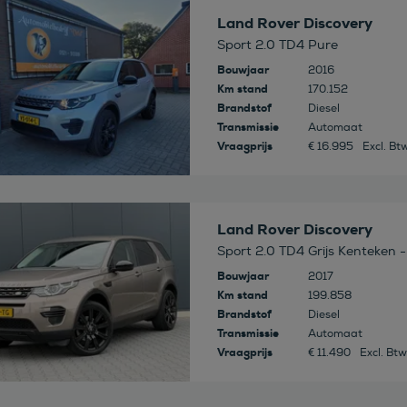
 deze auto
Land Rover Discovery
Sport 2.0 TD4 Pure
Bouwjaar
2016
Km stand
170.152
Brandstof
Diesel
Transmissie
Automaat
Vraagprijs
€ 16.995
Excl. Bt
 deze auto
Land Rover Discovery
Sport 2.0 TD4 Grijs Kenteken 
Bouwjaar
2017
Km stand
199.858
Brandstof
Diesel
Transmissie
Automaat
Vraagprijs
€ 11.490
Excl. Btw