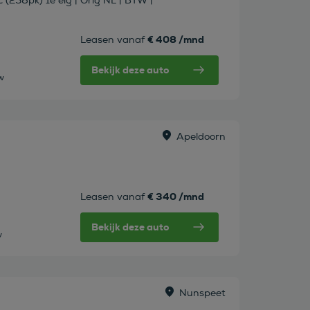
(258pk) 1e eig | Orig NL | BTW |
€ 408 /mnd
Leasen vanaf
Bekijk deze auto
tw
Apeldoorn
€ 340 /mnd
Leasen vanaf
Bekijk deze auto
w
Nunspeet