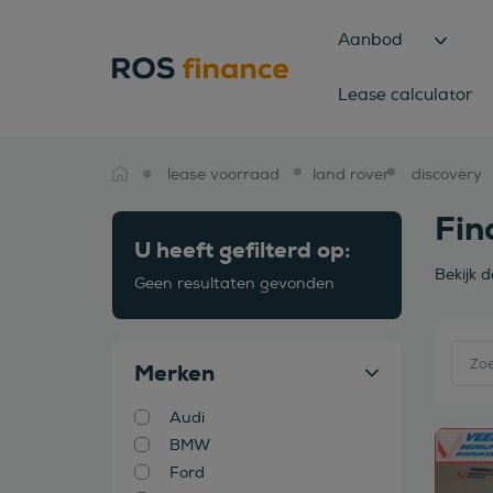
Aanbod
Lease calculator
lease voorraad
land rover
discovery
Fin
U heeft gefilterd op:
Bekijk 
Geen resultaten gevonden
Merken
Audi
BMW
Bekijk
Ford