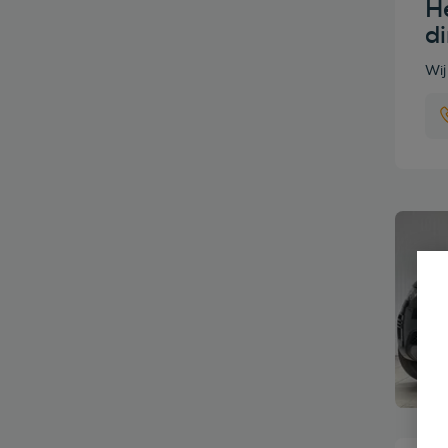
He
d
Wij
Bekijk