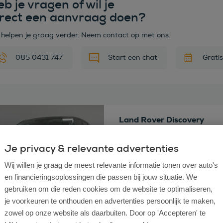
b je vragen of wil je
irect een aanvraag doen?
 helpen je graag verder. Neem contact op met ons.
085 0431 747
Start een chat
Grati
 deze auto
Land Rover Discovery
Sport 2.0 TD4 SE Grijs Kentek
Bouwjaar
Je privacy & relevante advertenties
2017
Km stand
138.032
Wij willen je graag de meest relevante informatie tonen over auto's
Brandstof
Diesel
en financieringsoplossingen die passen bij jouw situatie. We
Transmissie
Automaat
Vraagprijs
€ 15.995
Excl. Bt
gebruiken om die reden cookies om de website te optimaliseren,
je voorkeuren te onthouden en advertenties persoonlijk te maken,
zowel op onze website als daarbuiten. Door op 'Accepteren' te