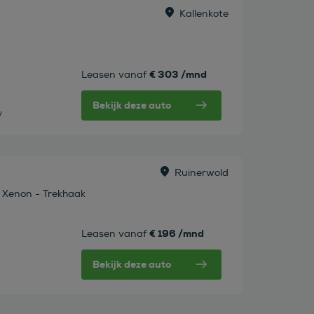
Kallenkote
€ 303 /mnd
Leasen vanaf
Bekijk deze auto
w
Ruinerwold
- Xenon - Trekhaak
€ 196 /mnd
Leasen vanaf
Bekijk deze auto