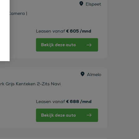
Elspeet
ak | Camera |
€ 605 /mnd
Leasen vanaf
Bekijk deze auto
tw
Almelo
k Grijs Kenteken 2-Zits Navi
€ 688 /mnd
Leasen vanaf
Bekijk deze auto