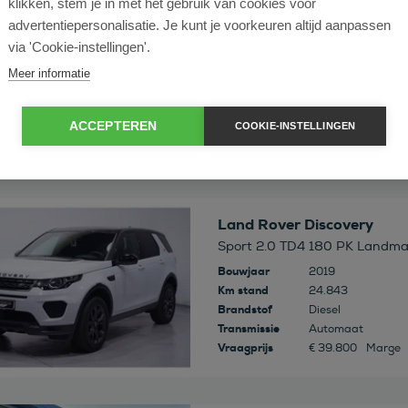
klikken, stem je in met het gebruik van cookies voor
 deze auto
Land Rover Discovery
advertentiepersonalisatie. Je kunt je voorkeuren altijd aanpassen
2.0 Si4 SE | Trekhaak | Pano-d
via 'Cookie-instellingen'.
Bouwjaar
2018
Meer informatie
Km stand
67.021
Brandstof
Benzine
Transmissie
Automaat
ACCEPTEREN
COOKIE-INSTELLINGEN
Vraagprijs
€ 34.950
Excl. B
 deze auto
Land Rover Discovery
Sport 2.0 TD4 180 PK Landmar
Bouwjaar
2019
Km stand
24.843
Brandstof
Diesel
Transmissie
Automaat
Vraagprijs
€ 39.800
Marge