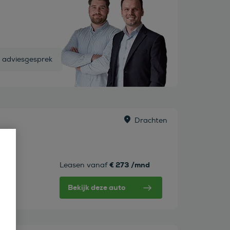
s adviesgesprek
Drachten
en!/
€ 273 /mnd
Leasen vanaf
Bekijk deze auto
w