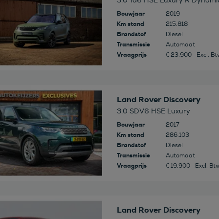
3.0 Td6 HSE Luxury R Dynamic 
Bouwjaar
2019
Km stand
215.818
Brandstof
Diesel
Transmissie
Automaat
Vraagprijs
€ 23.900
Excl. B
 deze auto
Land Rover Discovery
3.0 SDV6 HSE Luxury
Bouwjaar
2017
Km stand
286.103
Brandstof
Diesel
Transmissie
Automaat
Vraagprijs
€ 19.900
Excl. Bt
 deze auto
Land Rover Discovery