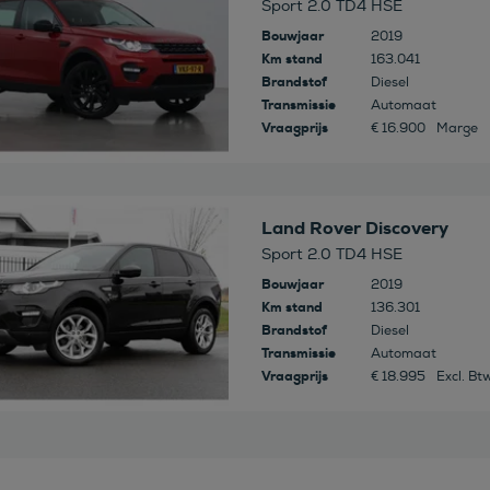
Sport 2.0 TD4 HSE
Bouwjaar
2019
Km stand
163.041
Brandstof
Diesel
Transmissie
Automaat
Vraagprijs
€ 16.900
Marge
 deze auto
Land Rover Discovery
Sport 2.0 TD4 HSE
Bouwjaar
2019
Km stand
136.301
Brandstof
Diesel
Transmissie
Automaat
Vraagprijs
€ 18.995
Excl. Bt