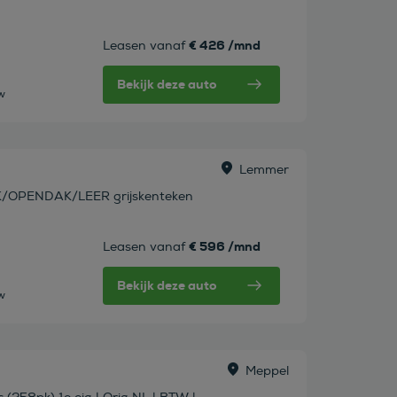
€ 426 /mnd
Leasen vanaf
Bekijk deze auto
tw
Lemmer
K/OPENDAK/LEER grijskenteken
€ 596 /mnd
Leasen vanaf
Bekijk deze auto
tw
Meppel