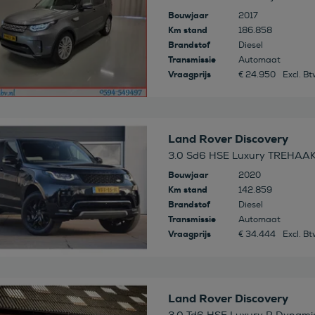
Bouwjaar
2017
Km stand
186.858
Brandstof
Diesel
Transmissie
Automaat
Vraagprijs
€ 24.950
Excl. B
 deze auto
Land Rover Discovery
3.0 Sd6 HSE Luxury TREHAA
Bouwjaar
2020
Km stand
142.859
Brandstof
Diesel
Transmissie
Automaat
Vraagprijs
€ 34.444
Excl. B
 deze auto
Land Rover Discovery