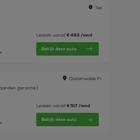
Tiel
€ 493 /mnd
Leasen vanaf
Bekijk deze auto
tw
Oosterwolde Fr
Maanden garantie |
€ 517 /mnd
Leasen vanaf
Bekijk deze auto
tw