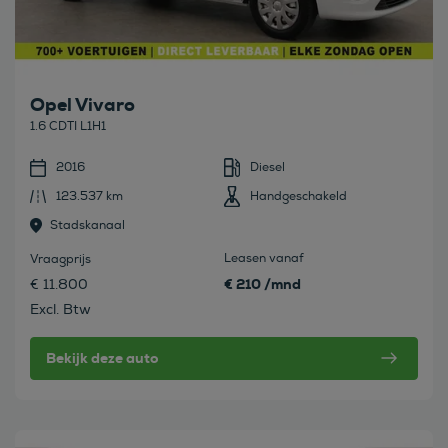
Opel Vivaro
1.6 CDTI L1H1
2016
Diesel
123.537 km
Handgeschakeld
Stadskanaal
Leasen vanaf
Vraagprijs
€ 210 /mnd
€ 11.800
Excl. Btw
Bekijk deze auto