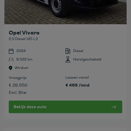
Opel Vivaro
2.0 Diesel 145 L3
2024
Diesel
6.522 km
Handgeschakeld
Wirdum
Leasen vanaf
Vraagprijs
€ 466 /mnd
€ 26.950
Excl. Btw
Bekijk deze auto