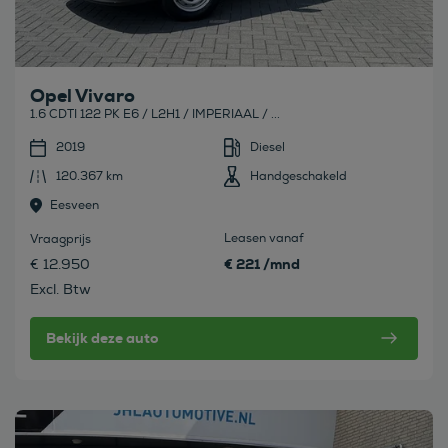
Opel Vivaro
1.6 CDTI 122 PK E6 / L2H1 / IMPERIAAL / ...
2019
Diesel
120.367 km
Handgeschakeld
Eesveen
Leasen vanaf
Vraagprijs
€ 221 /mnd
€ 12.950
Excl. Btw
Bekijk deze auto
Bekijk deze auto