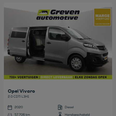
Bekijk deze auto
Opel Vivaro
2.0 CDTI L3H1
2020
Diesel
57.706 km
Handgeschakeld