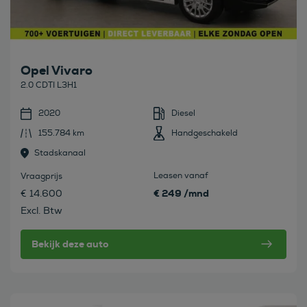
Opel Vivaro
2.0 CDTI L3H1
2020
Diesel
155.784 km
Handgeschakeld
Stadskanaal
Leasen vanaf
Vraagprijs
€ 249 /mnd
€ 14.600
Excl. Btw
Bekijk deze auto