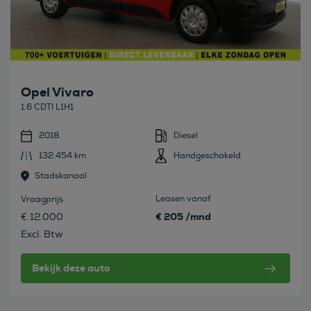
Opel Vivaro
1.6 CDTI L1H1
2018
Diesel
132.454 km
Handgeschakeld
Stadskanaal
Leasen vanaf
Vraagprijs
€ 205 /mnd
€ 12.000
Excl. Btw
Bekijk deze auto