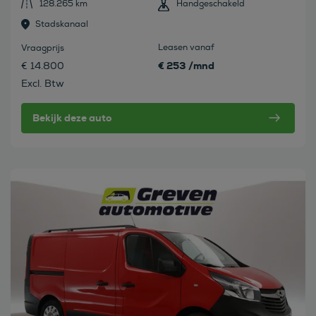
128.265 km
Handgeschakeld
Stadskanaal
Leasen vanaf
Vraagprijs
€ 253 /mnd
€ 14.800
Excl. Btw
Bekijk deze auto
Bekijk deze auto