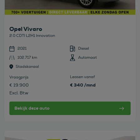
Opel Vivaro
2.0 CDTI L2H1 Innovation
2021
Diesel
102.717 km
Automaat
Stadskanaal
Leasen vanaf
Vraagprijs
€ 340 /mnd
€ 19.900
Excl. Btw
Bekijk deze auto
Bekijk deze auto