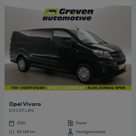
Bekijk deze auto
Opel Vivaro
2.0 CDTI L3H1
2021
Diesel
83.146 km
Handgeschakeld