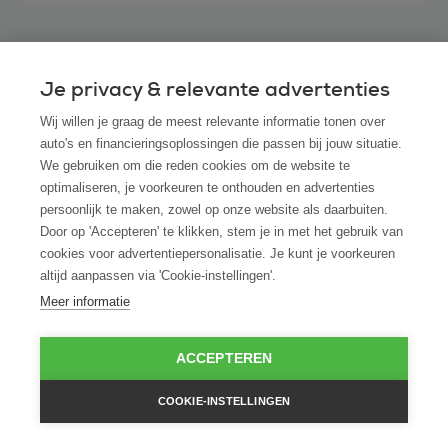
Je privacy & relevante advertenties
Veelgestelde vragen
Wij willen je graag de meest relevante informatie tonen over
auto's en financieringsoplossingen die passen bij jouw situatie.
We gebruiken om die reden cookies om de website te
optimaliseren, je voorkeuren te onthouden en advertenties
Kan ik ook een Suzuki leasen via ROS finance
persoonlijk te maken, zowel op onze website als daarbuiten.
als ik hem bij een andere dealer heb
Door op 'Accepteren' te klikken, stem je in met het gebruik van
gevonden?
cookies voor advertentiepersonalisatie. Je kunt je voorkeuren
altijd aanpassen via 'Cookie-instellingen'.
Hoe snel kan ik beschikken over mijn Suzuki
Meer informatie
na akkoord op de leaseaanvraag?
ACCEPTEREN
Is financial lease ook mogelijk voor startende
COOKIE-INSTELLINGEN
ondernemers zonder jaarcijfers?