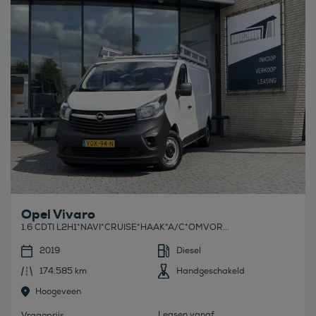
Opel Vivaro
1.6 CDTI L2H1*NAVI*CRUISE*HAAK*A/C*OMVOR...
2019
Diesel
174.585 km
Handgeschakeld
Hoogeveen
Leasen vanaf
Vraagprijs