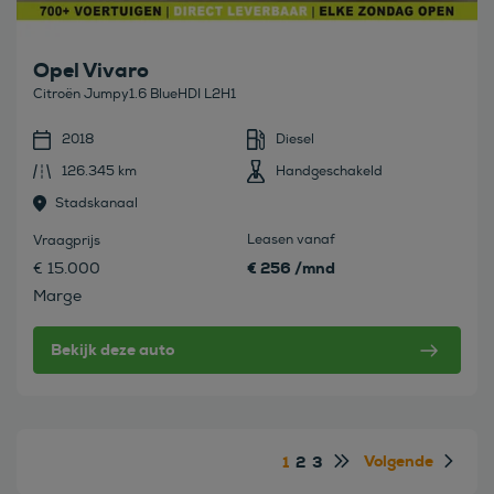
Opel Vivaro
Citroën Jumpy1.6 BlueHDI L2H1
2018
Diesel
126.345 km
Handgeschakeld
Stadskanaal
Leasen vanaf
Vraagprijs
€ 256 /mnd
€ 15.000
Marge
Bekijk deze auto
Volgende
1
2
3