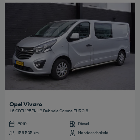
Bekijk deze auto
Opel Vivaro
1.6 CDTI 125PK L2 Dubbele Cabine EURO 6
2019
Diesel
156.505 km
Handgeschakeld