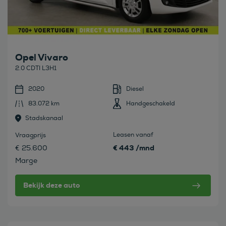
Opel Vivaro
2.0 CDTI L3H1
2020
Diesel
83.072 km
Handgeschakeld
Stadskanaal
Leasen vanaf
Vraagprijs
€ 443 /mnd
€ 25.600
Marge
Bekijk deze auto