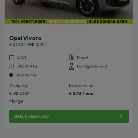
Opel Vivaro
2.0 CDTI L2H1 150PK
2021
Diesel
142.254 km
Handgeschakeld
Stadskanaal
Leasen vanaf
Vraagprijs
€ 376 /mnd
€ 22.000
Marge
Bekijk deze auto