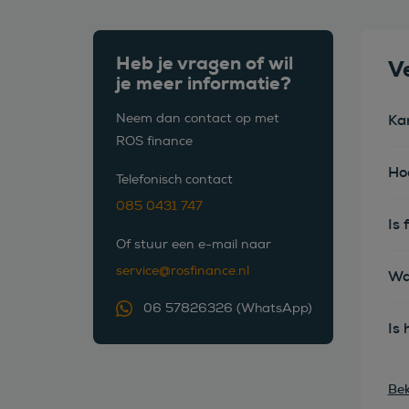
Heb je vragen of wil
V
je meer informatie?
Neem dan contact op met
Ka
ROS finance
Ho
Telefonisch contact
085 0431 747
Is 
Of stuur een e-mail naar
service@rosfinance.nl
Wa
06 57826326 (WhatsApp)
Is 
Bek