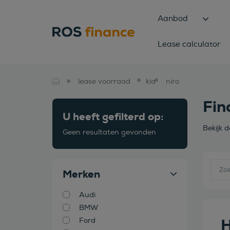
Aanbod
Lease calculator
lease voorraad
kia
niro
Fin
U heeft gefilterd op:
Bekijk 
Geen resultaten gevonden
Merken
Audi
BMW
H
Ford