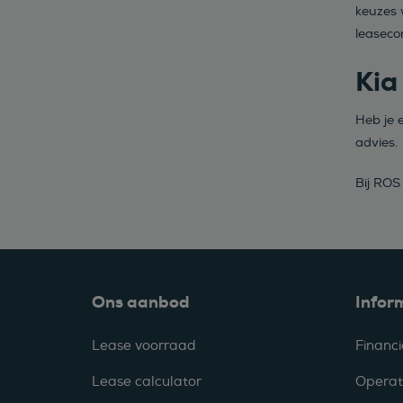
keuzes 
leaseco
Kia
Heb je 
advies.
Bij ROS
Ons aanbod
Infor
Lease voorraad
Financi
Lease calculator
Operat