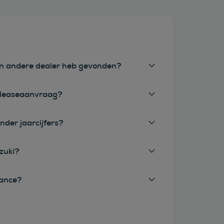
een andere dealer heb gevonden?
e leaseaanvraag?
nder jaarcijfers?
zuki?
nance?