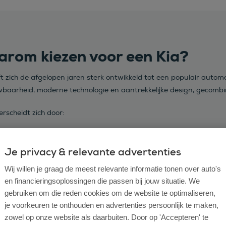
rom kiezen voor een Kia?
ft zich de afgelopen jaren sterk ontwikkeld tot een populair auto
baarheid, moderne technologie en aantrekkelijke design, gecombi
rscheidt zich door:
rouwbare prestaties en lage gebruikskosten
Je privacy & relevante advertenties
ern en strak design
fortabele rijervaring en praktische indeling
Wij willen je graag de meest relevante informatie tonen over auto's
en financieringsoplossingen die passen bij jouw situatie. We
ovatieve technologieën en gebruiksvriendelijke systemen
gebruiken om die reden cookies om de website te optimaliseren,
ktrische en hybride modellen gericht op duurzaamheid
je voorkeuren te onthouden en advertenties persoonlijk te maken,
zowel op onze website als daarbuiten. Door op 'Accepteren' te