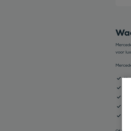
Waa
Mercede
voor lux
Mercede
Hoo
Gea
Uit
Inn
Ele