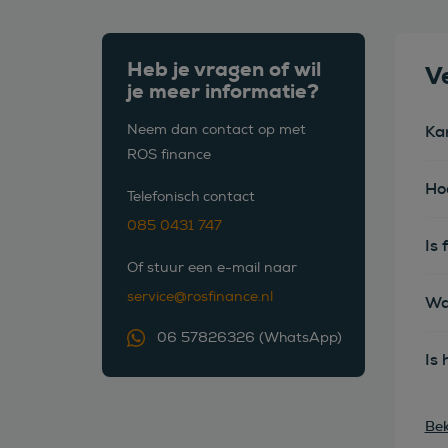
Heb je vragen of wil
V
je meer informatie?
Neem dan contact op met
Ka
ROS finance
Ho
Telefonisch contact
085 0431 747
Is 
Of stuur een e-mail naar
service@rosfinance.nl
Wa
06 57826326 (WhatsApp)
Is 
Bek