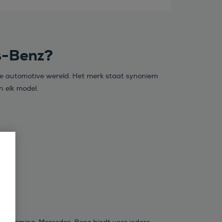
s-Benz?
 de automotive wereld. Het merk staat synoniem
n elk model.