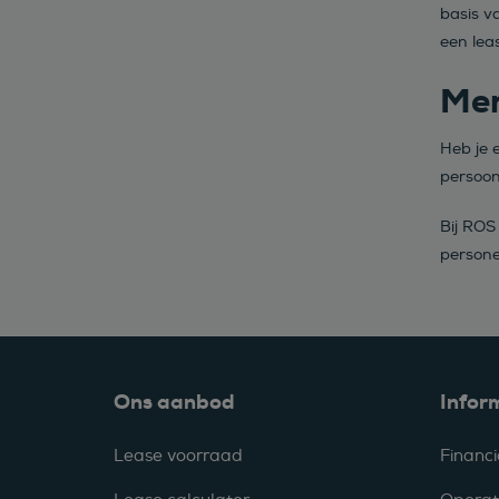
basis v
een lea
Mer
Heb je 
persoonl
Bij ROS
persone
Ons aanbod
Infor
Lease voorraad
Financi