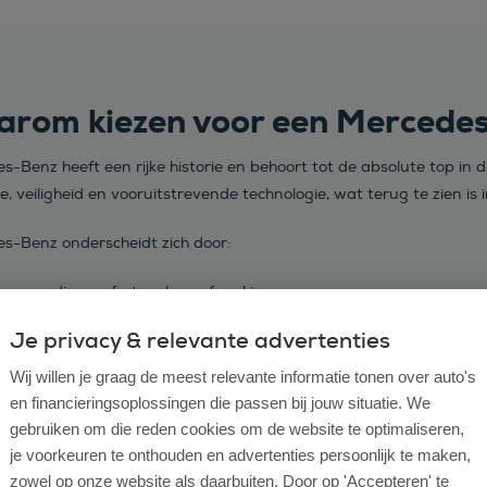
rom kiezen voor een Mercede
s-Benz heeft een rijke historie en behoort tot de absolute top in
e, veiligheid en vooruitstrevende technologie, wat terug te zien is i
s-Benz onderscheidt zich door:
gwaardig comfort en luxe afwerking
vanceerde technologieën zoals het MBUX infotainmentsysteem
Je privacy & relevante advertenties
stekende rijprestaties en soepele rijervaring
Wij willen je graag de meest relevante informatie tonen over auto's
ovatieve veiligheidssystemen en rijassistentie
en financieringsoplossingen die passen bij jouw situatie. We
gebruiken om die reden cookies om de website te optimaliseren,
ktrische en hybride modellen gericht op de toekomst
je voorkeuren te onthouden en advertenties persoonlijk te maken,
zowel op onze website als daarbuiten. Door op 'Accepteren' te