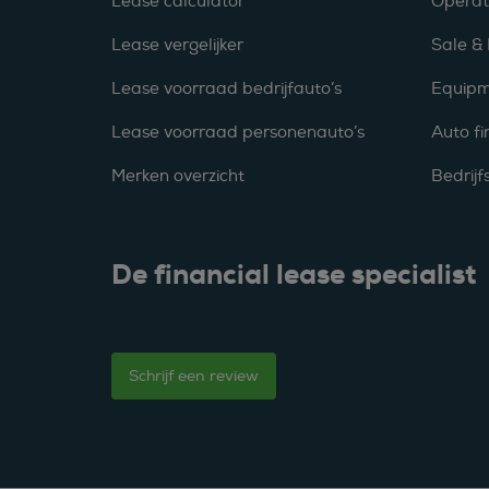
Lease calculator
Operat
Lease vergelijker
Sale &
Lease voorraad bedrijfauto’s
Equipm
Lease voorraad personenauto’s
Auto fi
Merken overzicht
Bedrij
De financial lease specialist
Schrijf een review