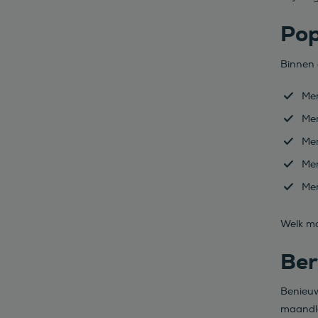
Pop
Binnen 
Mer
Mer
Mer
Mer
Mer
Welk mod
Ber
Benieuw
maandla