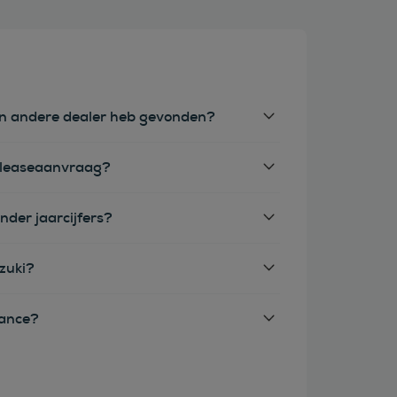
een andere dealer heb gevonden?
e leaseaanvraag?
nder jaarcijfers?
zuki?
nance?