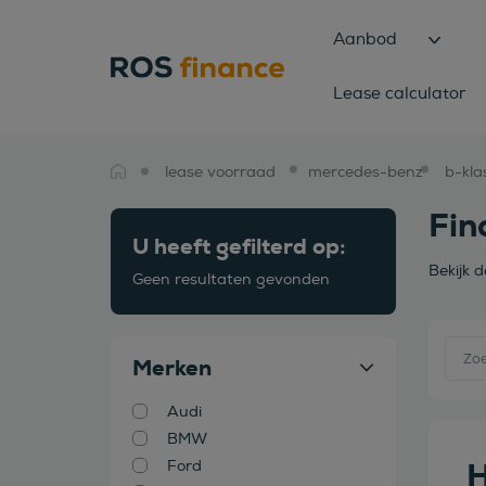
Aanbod
Lease calculator
lease voorraad
mercedes-benz
b-kla
Fin
U heeft gefilterd op:
Bekijk 
Geen resultaten gevonden
Merken
Audi
BMW
H
Ford