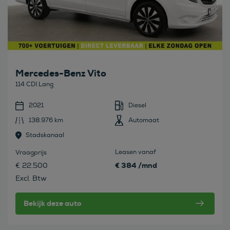
Mercedes-Benz Vito
114 CDI Lang
2021
Diesel
138.976 km
Automaat
Stadskanaal
Leasen vanaf
Vraagprijs
€ 384 /mnd
€ 22.500
Excl. Btw
Bekijk deze auto