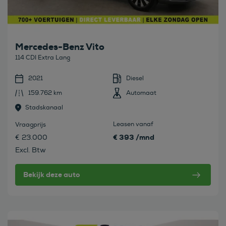
Mercedes-Benz Vito
114 CDI Extra Lang
2021
Diesel
159.762 km
Automaat
Stadskanaal
Leasen vanaf
Vraagprijs
€ 393 /mnd
€ 23.000
Excl. Btw
Bekijk deze auto
Bekijk deze auto