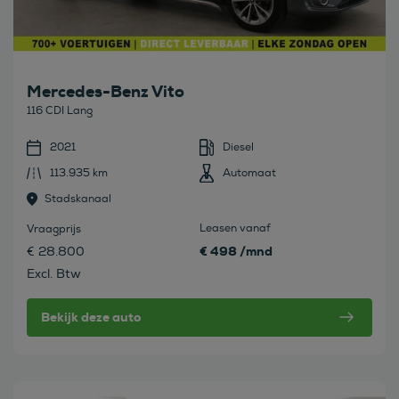
Mercedes-Benz Vito
116 CDI Lang
2021
Diesel
113.935 km
Automaat
Stadskanaal
Leasen vanaf
Vraagprijs
€ 498 /mnd
€ 28.800
Excl. Btw
Bekijk deze auto