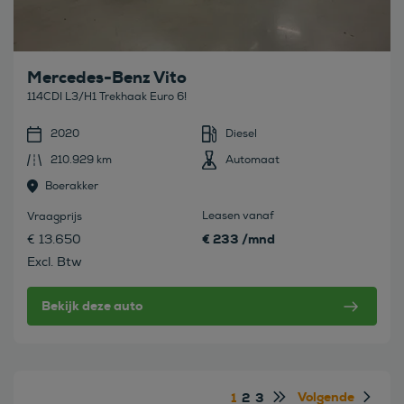
Mercedes-Benz Vito
114CDI L3/H1 Trekhaak Euro 6!
2020
Diesel
210.929 km
Automaat
Boerakker
Leasen vanaf
Vraagprijs
€ 233 /mnd
€ 13.650
Excl. Btw
Bekijk deze auto
Volgende
1
2
3