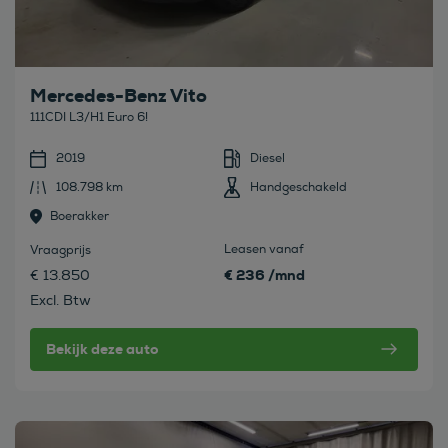
Mercedes-Benz Vito
111CDI L3/H1 Euro 6!
2019
Diesel
108.798 km
Handgeschakeld
Boerakker
Leasen vanaf
Vraagprijs
€ 236 /mnd
€ 13.850
Excl. Btw
Bekijk deze auto
Bekijk deze auto