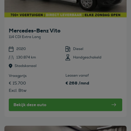
Mercedes-Benz Vito
114 CDI Extra Lang
2020
Diesel
130.874 km
Handgeschakeld
Stadskanaal
Leasen vanaf
Vraagprijs
€ 268 /mnd
€ 15.700
Excl. Btw
Bekijk deze auto