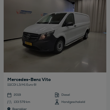
Bekijk deze auto
Mercedes-Benz Vito
111CDI L3/H1 Euro 6!
2019
Diesel
133.579 km
Handgeschakeld
Boerakker