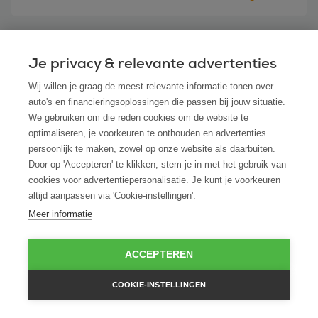
Je privacy & relevante advertenties
Veelgestelde vragen
Wij willen je graag de meest relevante informatie tonen over
auto's en financieringsoplossingen die passen bij jouw situatie.
We gebruiken om die reden cookies om de website te
optimaliseren, je voorkeuren te onthouden en advertenties
persoonlijk te maken, zowel op onze website als daarbuiten.
Kan ik ook een Suzuki leasen via ROS finance
Door op 'Accepteren' te klikken, stem je in met het gebruik van
als ik hem bij een andere dealer heb
cookies voor advertentiepersonalisatie. Je kunt je voorkeuren
gevonden?
altijd aanpassen via 'Cookie-instellingen'.
Meer informatie
Hoe snel kan ik beschikken over mijn Suzuki
na akkoord op de leaseaanvraag?
ACCEPTEREN
COOKIE-INSTELLINGEN
Is financial lease ook mogelijk voor startende
ondernemers zonder jaarcijfers?