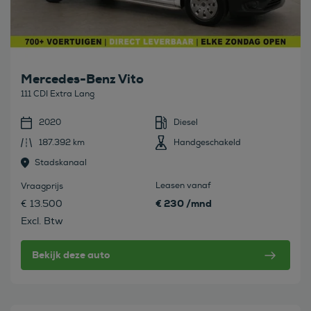
Mercedes-Benz Vito
111 CDI Extra Lang
2020
Diesel
187.392 km
Handgeschakeld
Stadskanaal
Leasen vanaf
Vraagprijs
€ 230 /mnd
€ 13.500
Excl. Btw
Bekijk deze auto