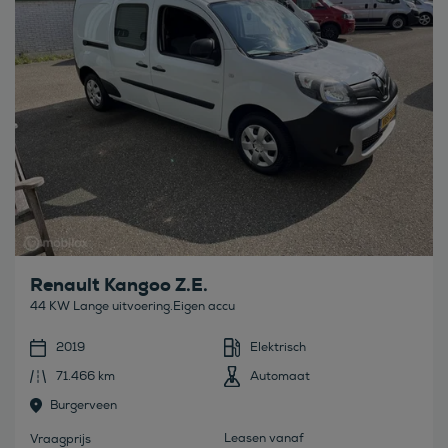
Renault Kangoo Z.E.
44 KW Lange uitvoering.Eigen accu
2019
Elektrisch
71.466 km
Automaat
Burgerveen
Leasen vanaf
Vraagprijs