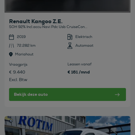
Renault Kangoo Z.E.
SOH 92% Incl.accu Navi Pdc Usb CruiseCon...
2019
Elektrisch
72.282 km
Automaat
Mariahout
Leasen vanaf
Vraagprijs
€ 161 /mnd
€ 9.440
Excl. Btw
Bekijk deze auto
Bekijk deze auto