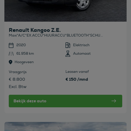
Renault Kangoo Z.E.
Maxi*A/C*EX.ACCU*HUURACCU*BLUETOOTH*SCHU...
2020
Elektrisch
61.958 km
Automaat
Hoogeveen
Leasen vanaf
Vraagprijs
€ 150 /mnd
€ 8.800
Excl. Btw
Bekijk deze auto
Bekijk deze auto