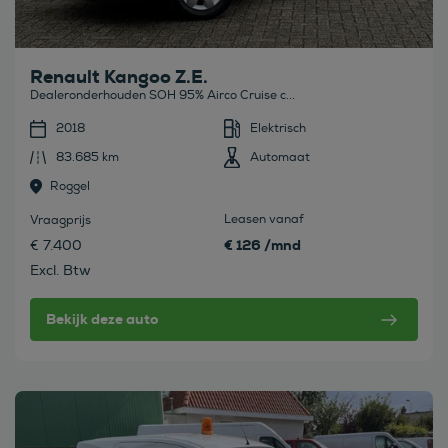
Renault Kangoo Z.E.
Dealeronderhouden SOH 95% Airco Cruise c...
2018
Elektrisch
83.685 km
Automaat
Roggel
Leasen vanaf
Vraagprijs
€ 126 /mnd
€ 7.400
Excl. Btw
Bekijk deze auto
Bekijk deze auto