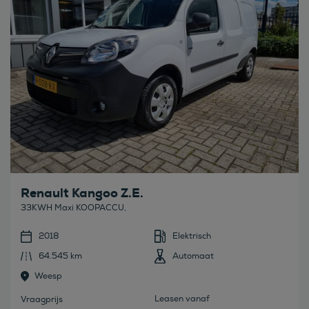
Renault Kangoo Z.E.
33KWH Maxi KOOPACCU,
2018
Elektrisch
64.545 km
Automaat
Weesp
Leasen vanaf
Vraagprijs