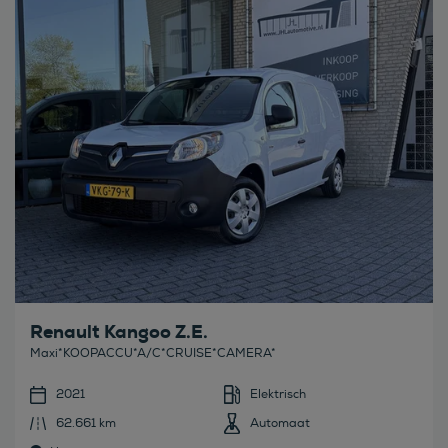
Bekijk deze auto
Renault Kangoo Z.E.
Maxi*KOOPACCU*A/C*CRUISE*CAMERA*
2021
Elektrisch
62.661 km
Automaat