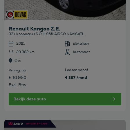
Renault Kangoo Z.E.
33 ( Koopaccu ) S.O.H 96% AIRCO NAVIGATI...
2021
Elektrisch
29.382 km
Automaat
Oss
Leasen vanaf
Vraagprijs
€ 187 /mnd
€ 10.950
Excl. Btw
Bekijk deze auto
Bekijk deze auto