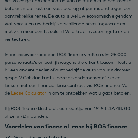
het volledige aankoopbedrag van de auto niet in één keer te
betalen, maar lost een vast bedrag af per maand tegen een
aantrekkelijke rente. De auto is wel uw economisch eigendom,
wat voor u en uw bedrijf verschillende belastingvoordelen
met zich meeneemt, zoals BTW-aftrek, investeringaftrek en
renteaftrek.
25.000
In de leasevoorraad van ROS finance vindt u ruim
personenauto's en bedrijfswagens
die u kunt leasen. Heeft u
bij een andere dealer of autobedrijf de auto van uw dromen
gespot? Ook dan kunt u deze als ondernemer of zzp'er
leasen met een financial leasecontract via ROS finance. Vul
de
Lease Calculator
in om te ontdekken wat u gaat betalen.
Bij ROS finance kiest u uit een looptijd van 12, 24, 32, 48, 60
of zelfs 72 maanden.
Voordelen van financial lease bij ROS finance
Geen administratiekosten