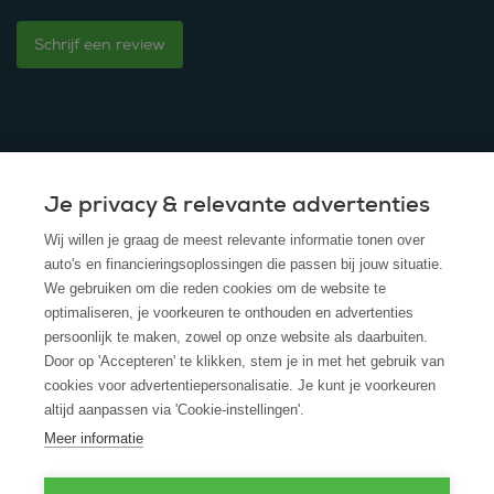
Schrijf een review
Je privacy & relevante advertenties
© 2025 - ROS Krediet Service
Wij willen je graag de meest relevante informatie tonen over
Algemene Voorwaarden
auto's en financieringsoplossingen die passen bij jouw situatie.
We gebruiken om die reden cookies om de website te
Disclaimer
optimaliseren, je voorkeuren te onthouden en advertenties
persoonlijk te maken, zowel op onze website als daarbuiten.
Privacy Policy
Door op 'Accepteren' te klikken, stem je in met het gebruik van
cookies voor advertentiepersonalisatie. Je kunt je voorkeuren
Cookies
altijd aanpassen via 'Cookie-instellingen'.
Cookie policy
Meer informatie