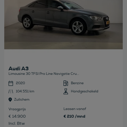
Audi A3
Limousine 30 TFSI Pro Line Navigatie Cru...
2020
Benzine
104.551 km
Handgeschakeld
Zuilichem
Leasen vanaf
Vraagprijs
€ 210 /mnd
€ 14.900
Incl. Btw