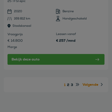
25 TFSI epic
2020
Benzine
169.812 km
Handgeschakeld
Stadskanaal
Leasen vanaf
Vraagprijs
€ 257 /mnd
€ 14.800
Marge
Bekijk deze auto
Volgende
1
2
3