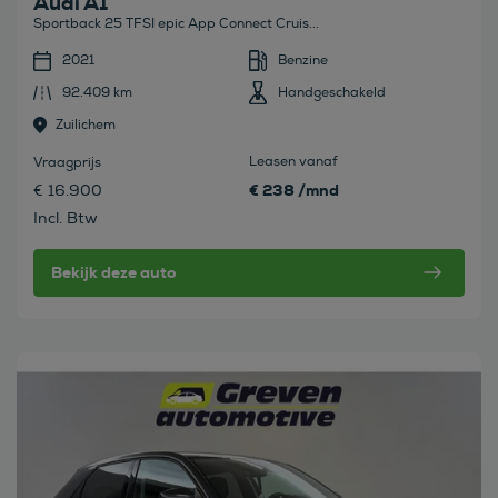
Audi A1
Sportback 25 TFSI epic App Connect Cruis...
2021
Benzine
92.409 km
Handgeschakeld
Zuilichem
Leasen vanaf
Vraagprijs
€ 238 /mnd
€ 16.900
Incl. Btw
Bekijk deze auto
Bekijk deze auto