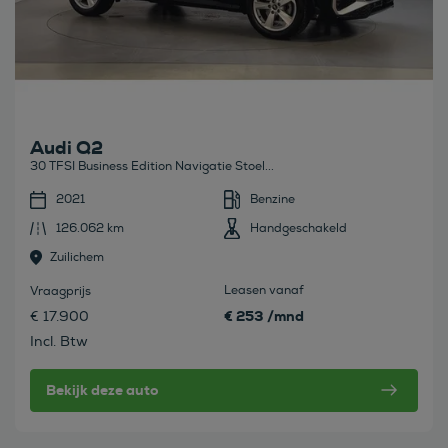
Audi Q2
30 TFSI Business Edition Navigatie Stoel...
2021
Benzine
126.062 km
Handgeschakeld
Zuilichem
Leasen vanaf
Vraagprijs
€ 253 /mnd
€ 17.900
Incl. Btw
Bekijk deze auto