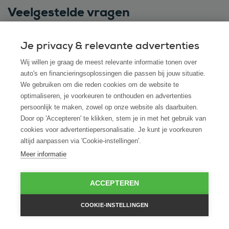
Veelgestelde vragen
Je privacy & relevante advertenties
Wat is de ‘quattro’ technologie van Audi?
Wij willen je graag de meest relevante informatie tonen over
auto's en financieringsoplossingen die passen bij jouw situatie.
We gebruiken om die reden cookies om de website te
Zijn er extra kosten bij het leasen van een
optimaliseren, je voorkeuren te onthouden en advertenties
Audi via ROS Finance?
persoonlijk te maken, zowel op onze website als daarbuiten.
Door op 'Accepteren' te klikken, stem je in met het gebruik van
Kan ik een zelf de Audi kiezen die ik wil
cookies voor advertentiepersonalisatie. Je kunt je voorkeuren
altijd aanpassen via 'Cookie-instellingen'.
leasen?
Meer informatie
Wat gebeurt er aan het einde van het
ACCEPTEREN
leasecontract?
COOKIE-INSTELLINGEN
Welke Audi-modellen kan ik leasen via ROS
Finance?