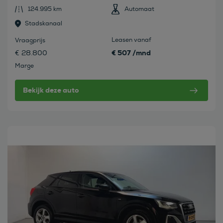
124.995 km
Automaat
Stadskanaal
Leasen vanaf
Vraagprijs
€ 507 /mnd
€ 28.800
Marge
Bekijk deze auto
Bekijk deze auto