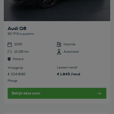
Audi Q8
60 TFSI e quattro
2025
Hybride
12.195 km
Automaat
Sittard
Leasen vanaf
Vraagprijs
€ 1.845 /mnd
€ 104.840
Marge
Bekijk deze auto