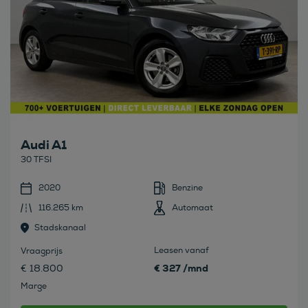
Audi A1
30 TFSI
2020
Benzine
116.265 km
Automaat
Stadskanaal
Leasen vanaf
Vraagprijs
€ 327 /mnd
€ 18.800
Marge