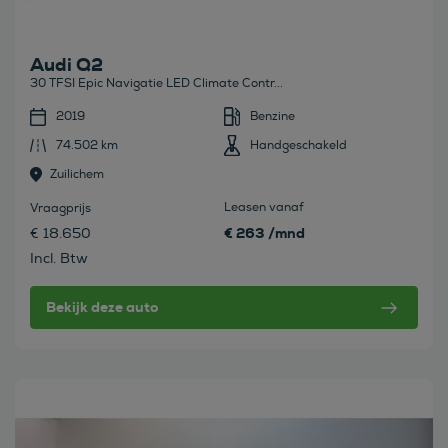
Audi Q2
30 TFSI Epic Navigatie LED Climate Contr...
2019
Benzine
74.502 km
Handgeschakeld
Zuilichem
Leasen vanaf
Vraagprijs
€ 263 /mnd
€ 18.650
Incl. Btw
Bekijk deze auto
Bekijk deze auto