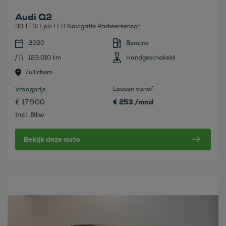
Audi Q2
30 TFSI Epic LED Navigatie Parkeersensor...
2020
Benzine
123.010 km
Handgeschakeld
Zuilichem
Leasen vanaf
Vraagprijs
€ 253 /mnd
€ 17.900
Incl. Btw
Bekijk deze auto
Bekijk deze auto