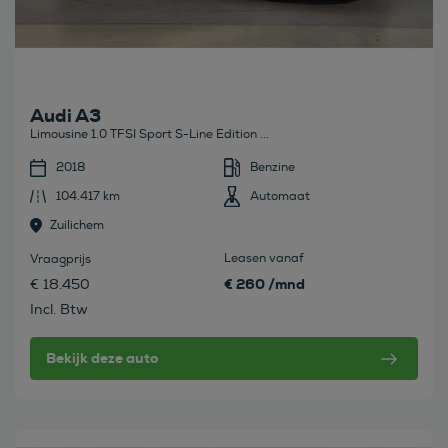
Audi A3
Limousine 1.0 TFSI Sport S-Line Edition ...
2018
Benzine
104.417 km
Automaat
Zuilichem
Leasen vanaf
Vraagprijs
€ 260 /mnd
€ 18.450
Incl. Btw
Bekijk deze auto