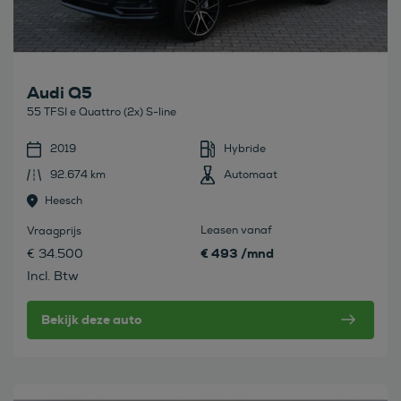
Audi Q5
55 TFSI e Quattro (2x) S-line
2019
Hybride
92.674 km
Automaat
Heesch
Leasen vanaf
Vraagprijs
€ 493 /mnd
€ 34.500
Incl. Btw
Bekijk deze auto