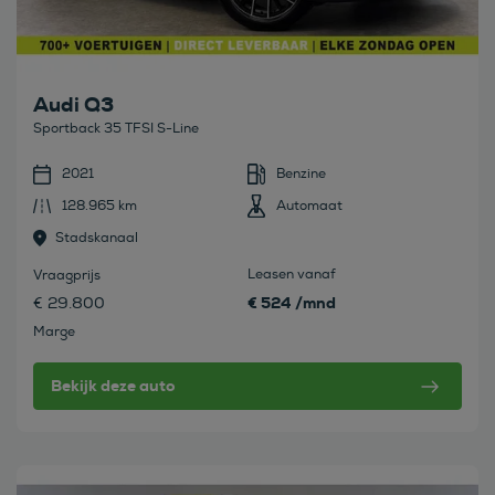
Audi Q3
Sportback 35 TFSI S-Line
2021
Benzine
128.965 km
Automaat
Stadskanaal
Leasen vanaf
Vraagprijs
€ 524 /mnd
€ 29.800
Marge
Bekijk deze auto
Bekijk deze auto