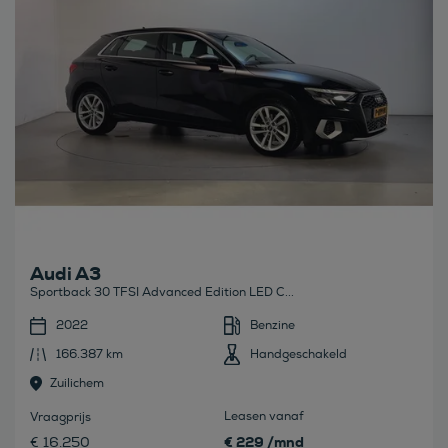
Audi A3
Sportback 30 TFSI Advanced Edition LED C...
2022
Benzine
166.387 km
Handgeschakeld
Zuilichem
Leasen vanaf
Vraagprijs
€ 229 /mnd
€ 16.250