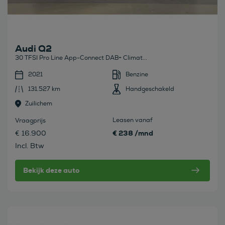
Audi Q2
30 TFSI Pro Line App-Connect DAB+ Climat...
2021
Benzine
131.527 km
Handgeschakeld
Zuilichem
Leasen vanaf
Vraagprijs
€ 238 /mnd
€ 16.900
Incl. Btw
Bekijk deze auto
Bekijk deze auto