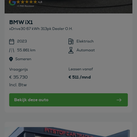
BMW iX1
xDrive30 67 kWh 313pk Dealer O.H.
2023
Elektrisch
55.861 km
Automaat
Someren
Leasen vanaf
Vraagprijs
€ 511 /mnd
€ 35.730
Incl. Btw
Bekijk deze auto
Bekijk deze auto