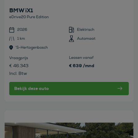
BMW iX1
eDrive20 Pure Edition
2026
Elektrisch
1 km
Automaat
's-Hertogenbosch
Leasen vanaf
Vraagprijs
€ 639 /mnd
€ 46.343
Incl. Btw
Bekijk deze auto
Bekijk deze auto