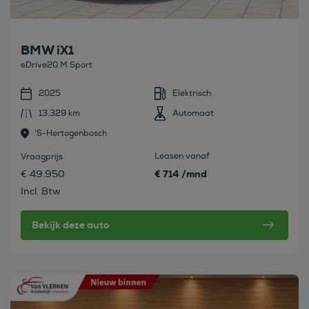
BMW iX1
eDrive20 M Sport
2025
Elektrisch
13.329 km
Automaat
's-Hertogenbosch
Leasen vanaf
Vraagprijs
€ 714 /mnd
€ 49.950
Incl. Btw
Bekijk deze auto
Bekijk deze auto