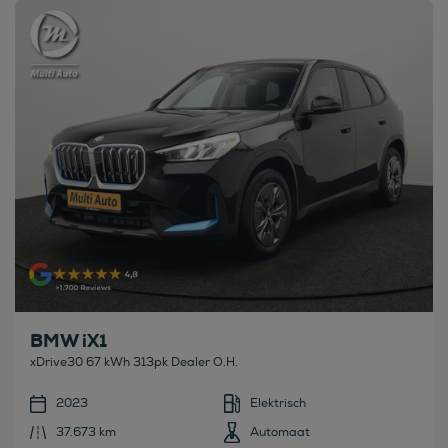
Bekijk deze auto
BMW iX1
xDrive30 67 kWh 313pk Dealer O.H.
2023
Elektrisch
37.673 km
Automaat