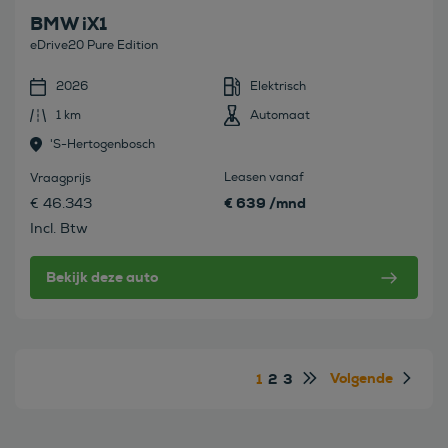
BMW iX1
eDrive20 Pure Edition
2026
Elektrisch
1 km
Automaat
's-Hertogenbosch
Leasen vanaf
Vraagprijs
€ 639 /mnd
€ 46.343
Incl. Btw
Bekijk deze auto
Volgende
1
2
3