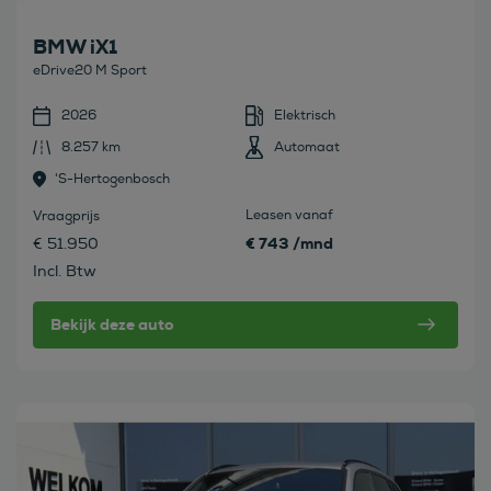
BMW iX1
eDrive20 M Sport
2026
Elektrisch
8.257 km
Automaat
's-Hertogenbosch
Leasen vanaf
Vraagprijs
€ 743 /mnd
€ 51.950
Incl. Btw
Bekijk deze auto
Bekijk deze auto