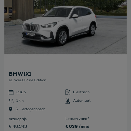
BMW iX1
eDrive20 Pure Edition
2026
Elektrisch
1 km
Automaat
's-Hertogenbosch
Leasen vanaf
Vraagprijs
€ 639 /mnd
€ 46.343