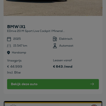
BMW iX1
EDrive 20 M Sport Live Cockpit I Mineral...
2025
Elektrisch
15.547 km
Automaat
Harskamp
Leasen vanaf
Vraagprijs
€ 643 /mnd
€ 44.999
Incl. Btw
Bekijk deze auto