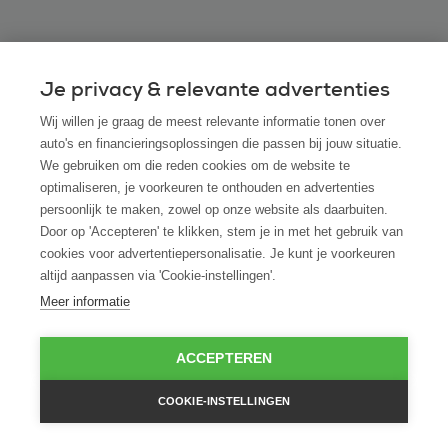
Veelgestelde vragen
Je privacy & relevante advertenties
Wij willen je graag de meest relevante informatie tonen over
auto's en financieringsoplossingen die passen bij jouw situatie.
Kan ik ook een Suzuki leasen via ROS finance
We gebruiken om die reden cookies om de website te
als ik hem bij een andere dealer heb
optimaliseren, je voorkeuren te onthouden en advertenties
gevonden?
persoonlijk te maken, zowel op onze website als daarbuiten.
Door op 'Accepteren' te klikken, stem je in met het gebruik van
cookies voor advertentiepersonalisatie. Je kunt je voorkeuren
Hoe snel kan ik beschikken over mijn Suzuki
altijd aanpassen via 'Cookie-instellingen'.
na akkoord op de leaseaanvraag?
Meer informatie
Is financial lease ook mogelijk voor startende
ACCEPTEREN
ondernemers zonder jaarcijfers?
COOKIE-INSTELLINGEN
Wat gebeurt er aan het einde van de