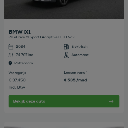
BMW iX1
20 eDrive M Sport l Adaptive LED l Navi ...
2024
Elektrisch
74.797 km
Automaat
Rotterdam
Leasen vanaf
Vraagprijs
€ 535 /mnd
€ 37.450
Incl. Btw
Bekijk deze auto