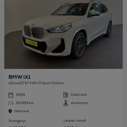
BMW iX1
eDrive20 67 kWh M Sport Edition
2024
Elektrisch
29.939 km
Automaat
Helmond
Leasen vanaf
Vraagprijs