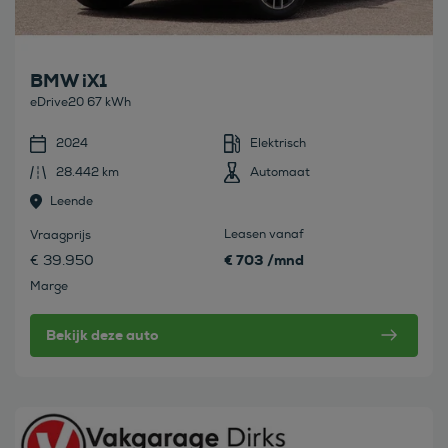
BMW iX1
eDrive20 67 kWh
2024
Elektrisch
28.442 km
Automaat
Leende
Leasen vanaf
Vraagprijs
€ 703 /mnd
€ 39.950
Marge
Bekijk deze auto
Bekijk deze auto