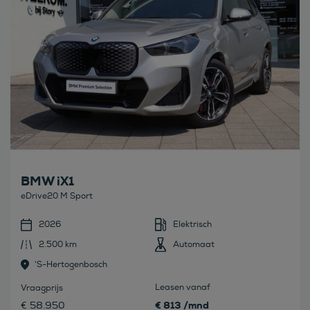
BMW iX1
eDrive20 M Sport
2026
Elektrisch
2.500 km
Automaat
's-Hertogenbosch
Leasen vanaf
Vraagprijs
€ 813 /mnd
€ 58.950