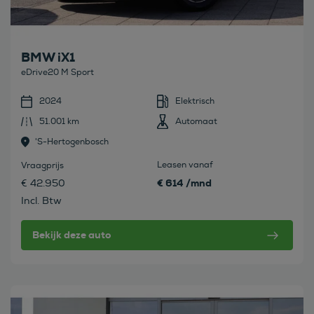
BMW iX1
eDrive20 M Sport
2024
Elektrisch
51.001 km
Automaat
's-Hertogenbosch
Leasen vanaf
Vraagprijs
€ 614 /mnd
€ 42.950
Incl. Btw
Bekijk deze auto
Bekijk deze auto