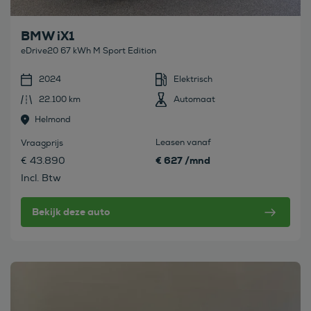
BMW iX1
eDrive20 67 kWh M Sport Edition
2024
Elektrisch
22.100 km
Automaat
Helmond
Leasen vanaf
Vraagprijs
€ 627 /mnd
€ 43.890
Incl. Btw
Bekijk deze auto
Bekijk deze auto