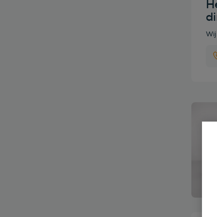
He
d
Wij
Bekijk