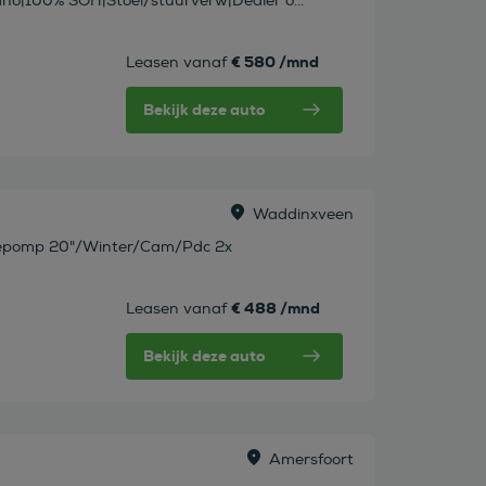
no|100% SOH|Stoel/stuurverw|Dealer o...
€ 580 /mnd
Leasen vanaf
Bekijk deze auto
Waddinxveen
pomp 20"/Winter/Cam/Pdc 2x
€ 488 /mnd
Leasen vanaf
Bekijk deze auto
Amersfoort