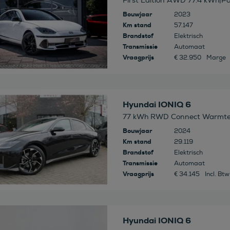
First Edition AWD 77.4 kWh|Pa
Bouwjaar
2023
Km stand
57.147
Brandstof
Elektrisch
Transmissie
Automaat
Vraagprijs
€ 32.950
Marge
 deze auto
Hyundai IONIQ 6
77 kWh RWD Connect Warmte
Bouwjaar
2024
Km stand
29.119
Brandstof
Elektrisch
Transmissie
Automaat
Vraagprijs
€ 34.145
Incl. Btw
 deze auto
Hyundai IONIQ 6