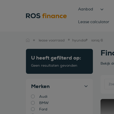
Aanbod
Lease calculator
lease voorraad
hyundai
ioniq 6
Fin
U heeft gefilterd op:
Bekijk 
Geen resultaten gevonden
Merken
Audi
BMW
Bekijk
Ford