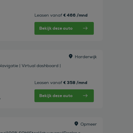
€ 466 /mnd
Leasen vanaf
Bekijk deze auto
Harderwijk
Navigatie | Virtual dashboard |
€ 358 /mnd
Leasen vanaf
Bekijk deze auto
w
Opmeer