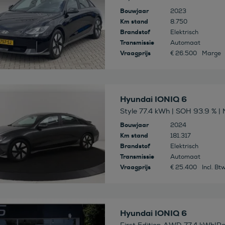
Bouwjaar
2023
Km stand
8.750
Brandstof
Elektrisch
Transmissie
Automaat
Vraagprijs
€ 26.500
Marge
 deze auto
Hyundai IONIQ 6
Style 77.4 kWh | SOH 93.9 % | 
Bouwjaar
2024
Km stand
181.317
Brandstof
Elektrisch
Transmissie
Automaat
Vraagprijs
€ 25.400
Incl. Bt
 deze auto
Hyundai IONIQ 6