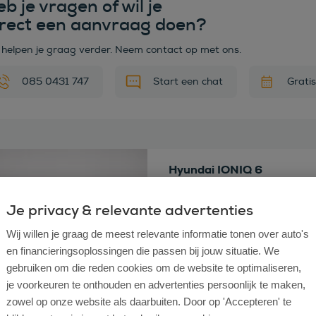
b je vragen of wil je
irect een aanvraag doen?
 helpen je graag verder. Neem contact op met ons.
085 0431 747
Start een chat
Grati
 deze auto
Hyundai IONIQ 6
Connect 77.4 kWh
Bouwjaar
Je privacy & relevante advertenties
2024
Km stand
59.953
Wij willen je graag de meest relevante informatie tonen over auto's
Brandstof
Elektrisch
en financieringsoplossingen die passen bij jouw situatie. We
Transmissie
Automaat
Vraagprijs
€ 34.490
Incl. Bt
gebruiken om die reden cookies om de website te optimaliseren,
je voorkeuren te onthouden en advertenties persoonlijk te maken,
zowel op onze website als daarbuiten. Door op 'Accepteren' te