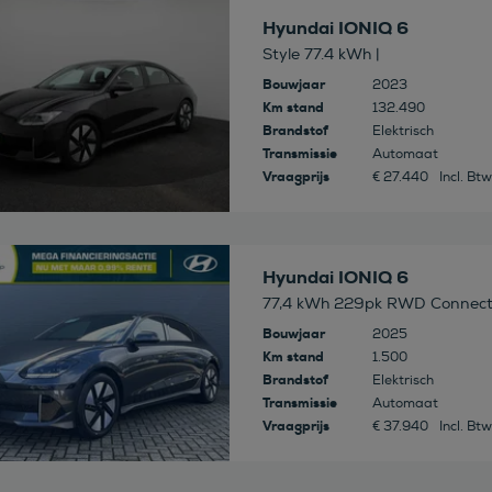
 deze auto
Hyundai IONIQ 6
Style 77.4 kWh |
Bouwjaar
2023
Km stand
132.490
Brandstof
Elektrisch
Transmissie
Automaat
Vraagprijs
€ 27.440
Incl. Btw
 deze auto
Hyundai IONIQ 6
77,4 kWh 229pk RWD Connec
Bouwjaar
2025
Km stand
1.500
Brandstof
Elektrisch
Transmissie
Automaat
Vraagprijs
€ 37.940
Incl. Btw