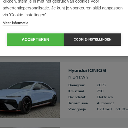
klikken, stem je in met het gebruik van cookies voor
 deze auto
Hyundai IONIQ 6
advertentiepersonalisatie. Je kunt je voorkeuren altijd aanpassen
N 84 kWh Vision
via 'Cookie-instellingen'.
Bouwjaar
2026
Meer informatie
Km stand
5.000
Brandstof
Elektrisch
Transmissie
Automaat
ACCEPTEREN
COOKIE-INSTELLINGEN
Vraagprijs
€ 73.999
Incl. Bt
 deze auto
Hyundai IONIQ 6
N 84 kWh
Bouwjaar
2026
Km stand
750
Brandstof
Elektrisch
Transmissie
Automaat
Vraagprijs
€ 73.940
Incl. Bt