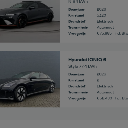
N 84 kWh
Bouwjaar
2026
Km stand
5.120
Brandstof
Elektrisch
Transmissie
Automaat
Vraagprijs
€ 75.985
Incl. Bt
 deze auto
Hyundai IONIQ 6
Style 77.4 kWh
Bouwjaar
2026
Km stand
2
Brandstof
Elektrisch
Transmissie
Automaat
Vraagprijs
€ 52.430
Incl. Bt