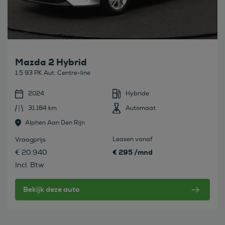
Mazda 2 Hybrid
1.5 93 PK Aut. Centre-line
2024
Hybride
31.184 km
Automaat
Alphen Aan Den Rijn
Leasen vanaf
Vraagprijs
€ 295 /mnd
€ 20.940
Incl. Btw
Bekijk deze auto