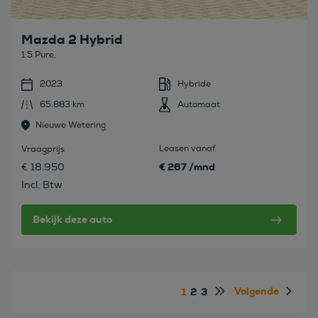
Mazda 2 Hybrid
1.5 Pure,
2023
Hybride
65.883 km
Automaat
Nieuwe Wetering
Leasen vanaf
Vraagprijs
€ 267 /mnd
€ 18.950
Incl. Btw
Bekijk deze auto
Volgende
1
2
3