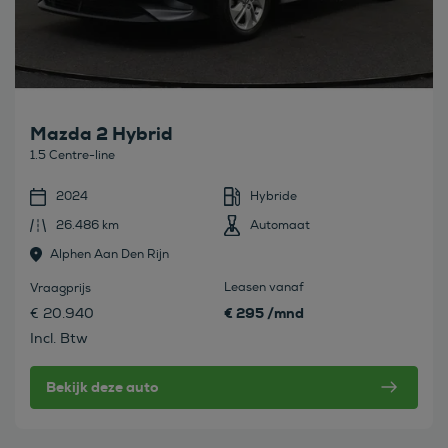
Mazda 2 Hybrid
1.5 Centre-line
2024
Hybride
26.486 km
Automaat
Alphen Aan Den Rijn
Leasen vanaf
Vraagprijs
€ 295 /mnd
€ 20.940
Incl. Btw
Bekijk deze auto