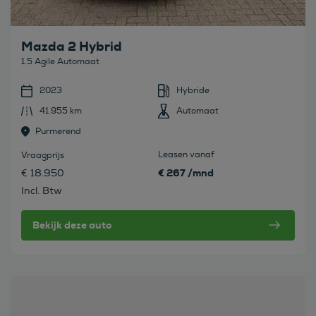
Mazda 2 Hybrid
1.5 Agile Automaat
2023
Hybride
41.955 km
Automaat
Purmerend
Leasen vanaf
Vraagprijs
€ 267 /mnd
€ 18.950
Incl. Btw
Bekijk deze auto
Bekijk deze auto