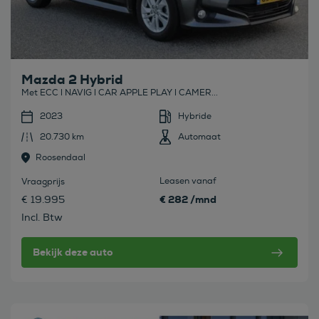
Mazda 2 Hybrid
Met ECC l NAVIG l CAR APPLE PLAY l CAMER...
2023
Hybride
20.730 km
Automaat
Roosendaal
Leasen vanaf
Vraagprijs
€ 282 /mnd
€ 19.995
Incl. Btw
Bekijk deze auto