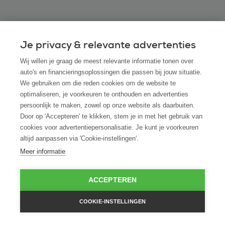
Je privacy & relevante advertenties
Veelgestelde vragen
Wij willen je graag de meest relevante informatie tonen over
auto's en financieringsoplossingen die passen bij jouw situatie.
We gebruiken om die reden cookies om de website te
Kan ik ook een Suzuki leasen via ROS finance
optimaliseren, je voorkeuren te onthouden en advertenties
persoonlijk te maken, zowel op onze website als daarbuiten.
als ik hem bij een andere dealer heb
Door op 'Accepteren' te klikken, stem je in met het gebruik van
gevonden?
cookies voor advertentiepersonalisatie. Je kunt je voorkeuren
altijd aanpassen via 'Cookie-instellingen'.
Hoe snel kan ik beschikken over mijn Suzuki
Meer informatie
na akkoord op de leaseaanvraag?
ACCEPTEREN
Is financial lease ook mogelijk voor startende
ondernemers zonder jaarcijfers?
COOKIE-INSTELLINGEN