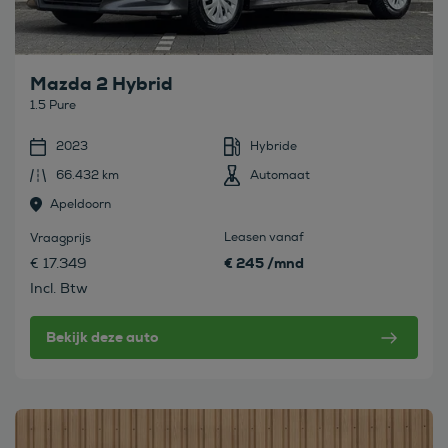
Mazda 2 Hybrid
1.5 Pure
2023
Hybride
66.432 km
Automaat
Apeldoorn
Leasen vanaf
Vraagprijs
€ 245 /mnd
€ 17.349
Incl. Btw
Bekijk deze auto
Bekijk deze auto