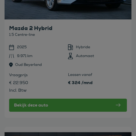
Mazda 2 Hybrid
1.5 Centre-line
2025
Hybride
9.971 km
Automaat
Oud Beyerland
Leasen vanaf
Vraagprijs
€ 324 /mnd
€ 22.950
Incl. Btw
Bekijk deze auto
Bekijk deze auto