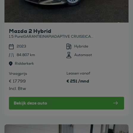
Mazda 2 Hybrid
1.5 Pure|GARANTIE|NAP|ADAPTIVE CRUISE|CA...
2023
Hybride
84.807 km
Automaat
Ridderkerk
Leasen vanaf
Vraagprijs
€ 251 /mnd
€ 17.799
Incl. Btw
Bekijk deze auto
Bekijk deze auto