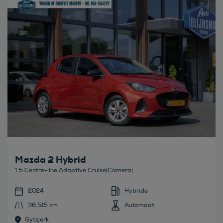
Bekijk deze auto
Mazda 2 Hybrid
1.5 Centre-line|Adaptive Cruise|Camera|
2024
Hybride
36.515 km
Automaat
Gytsjerk