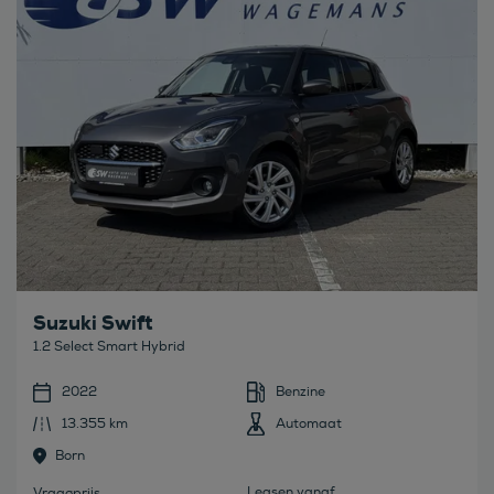
Suzuki Swift
1.2 Select Smart Hybrid
2022
Benzine
13.355 km
Automaat
Born
Leasen vanaf
Vraagprijs