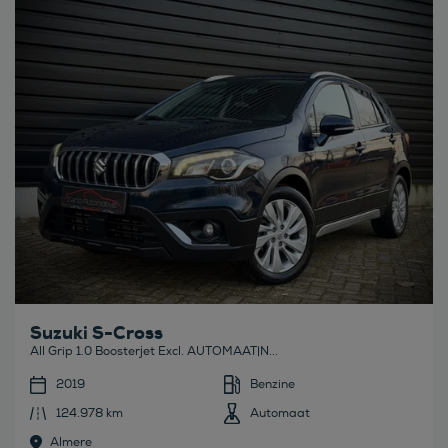
Bekijk deze auto
Suzuki S-Cross
All Grip 1.0 Boosterjet Excl. AUTOMAAT|N...
2019
Benzine
124.978 km
Automaat
Almere