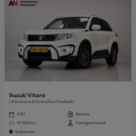
Suzuki Vitara
1.6 Exclusive |Climate|Navi|Trekhaak|
2017
Benzine
97.229 km
Handgeschakeld
Spijkenisse