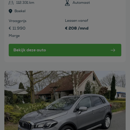
112.331 km
Automaat
Boekel
Leasen vanaf
Vraagprijs
€ 208 /mnd
€ 11.990
Marge
Bekijk deze auto
Bekijk deze auto