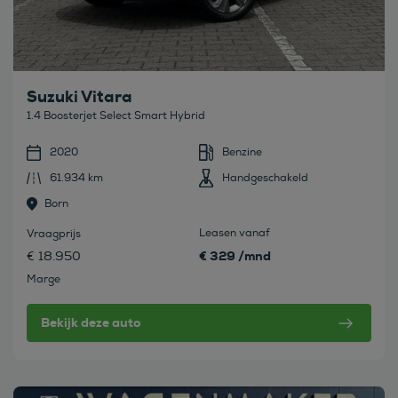
Suzuki Vitara
1.4 Boosterjet Select Smart Hybrid
2020
Benzine
61.934 km
Handgeschakeld
Born
Leasen vanaf
Vraagprijs
€ 329 /mnd
€ 18.950
Marge
Bekijk deze auto