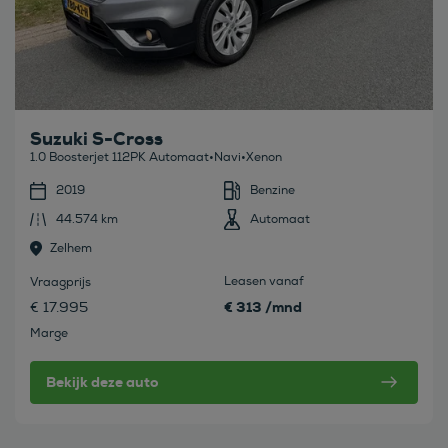
Suzuki S-Cross
1.0 Boosterjet 112PK Automaat•Navi•Xenon
2019
Benzine
44.574 km
Automaat
Zelhem
Leasen vanaf
Vraagprijs
€ 313 /mnd
€ 17.995
Marge
Bekijk deze auto