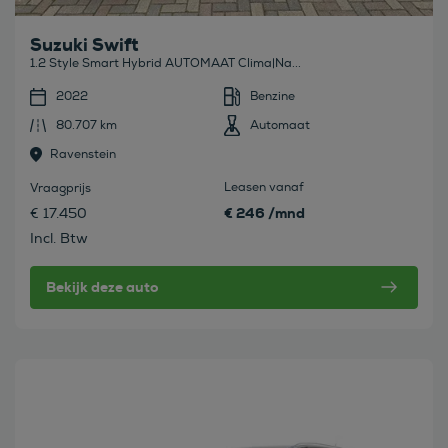
Suzuki Swift
1.2 Style Smart Hybrid AUTOMAAT Clima|Na...
2022
Benzine
80.707 km
Automaat
Ravenstein
Leasen vanaf
Vraagprijs
€ 246 /mnd
€ 17.450
Incl. Btw
Bekijk deze auto
Bekijk deze auto