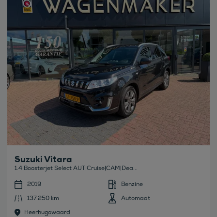
Bekijk deze auto
Suzuki Vitara
1.4 Boosterjet Select AUT|Cruise|CAM|Dea...
2019
Benzine
137.250 km
Automaat
Heerhugowaard