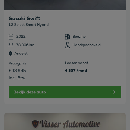
Suzuki Swift
1.2 Select Smart Hybrid
2022
Benzine
78.306 km
Handgeschakeld
Andelst
Leasen vanaf
Vraagprijs
€ 197 /mnd
€ 13.945
Incl. Btw
Bekijk deze auto
Bekijk deze auto