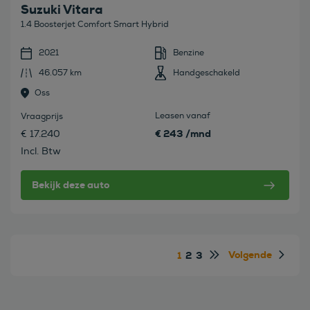
Suzuki Vitara
1.4 Boosterjet Comfort Smart Hybrid
2021
Benzine
46.057 km
Handgeschakeld
Oss
Leasen vanaf
Vraagprijs
€ 243 /mnd
€ 17.240
Incl. Btw
Bekijk deze auto
Volgende
1
2
3