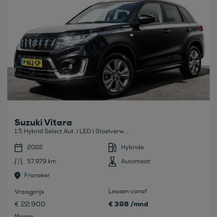
Suzuki Vitara
1.5 Hybrid Select Aut. | LED | Stoelverw...
2022
Hybride
57.979 km
Automaat
Franeker
Leasen vanaf
Vraagprijs
€ 398 /mnd
€ 22.900
Marge