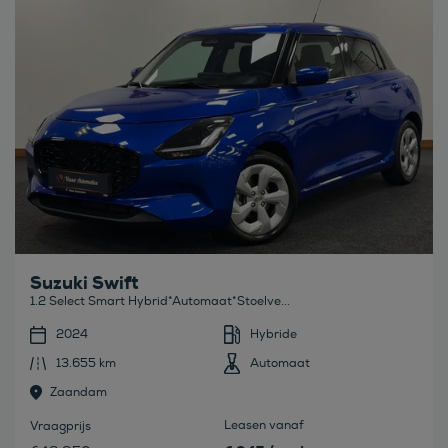
Suzuki Swift
1.2 Select Smart Hybrid*Automaat*Stoelve...
2024
Hybride
13.655 km
Automaat
Zaandam
Leasen vanaf
Vraagprijs