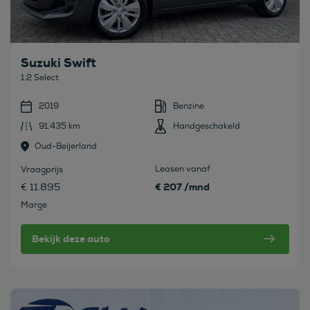
Suzuki Swift
1.2 Select
2019
Benzine
91.435 km
Handgeschakeld
Oud-Beijerland
Leasen vanaf
Vraagprijs
€ 207 /mnd
€ 11.895
Marge
Bekijk deze auto
Bekijk deze auto