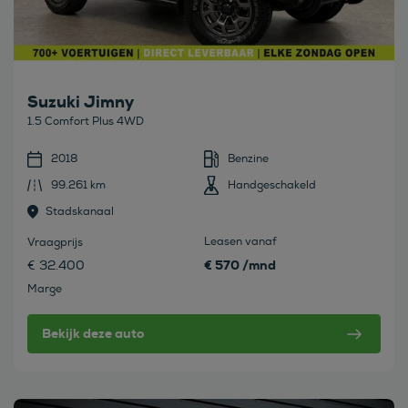
Suzuki Jimny
1.5 Comfort Plus 4WD
2018
Benzine
99.261 km
Handgeschakeld
Stadskanaal
Leasen vanaf
Vraagprijs
€ 570 /mnd
€ 32.400
Marge
Bekijk deze auto