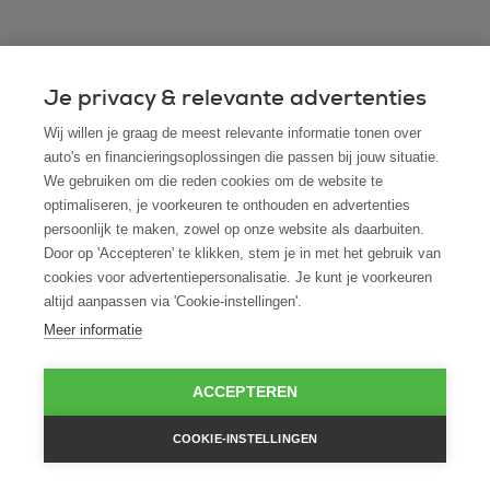
Veelgestelde vragen
Je privacy & relevante advertenties
Wij willen je graag de meest relevante informatie tonen over
Kan ik ook een Suzuki leasen via ROS finance
auto's en financieringsoplossingen die passen bij jouw situatie.
We gebruiken om die reden cookies om de website te
als ik hem bij een andere dealer heb
optimaliseren, je voorkeuren te onthouden en advertenties
gevonden?
persoonlijk te maken, zowel op onze website als daarbuiten.
Door op 'Accepteren' te klikken, stem je in met het gebruik van
Hoe snel kan ik beschikken over mijn Suzuki
cookies voor advertentiepersonalisatie. Je kunt je voorkeuren
altijd aanpassen via 'Cookie-instellingen'.
na akkoord op de leaseaanvraag?
Meer informatie
Is financial lease ook mogelijk voor startende
ACCEPTEREN
ondernemers zonder jaarcijfers?
COOKIE-INSTELLINGEN
Wat gebeurt er aan het einde van de
leaseperiode met de Suzuki?