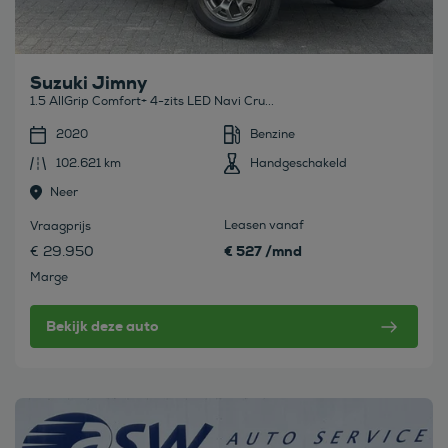
Suzuki Jimny
1.5 AllGrip Comfort+ 4-zits LED Navi Cru...
2020
Benzine
102.621 km
Handgeschakeld
Neer
Leasen vanaf
Vraagprijs
€ 527 /mnd
€ 29.950
Marge
Bekijk deze auto
Bekijk deze auto