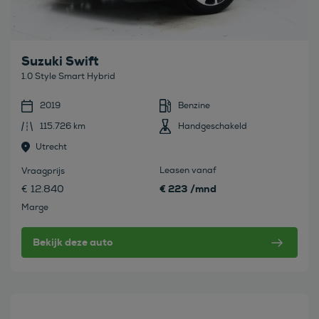
Suzuki Swift
1.0 Style Smart Hybrid
2019
Benzine
115.726 km
Handgeschakeld
Utrecht
Leasen vanaf
Vraagprijs
€ 223 /mnd
€ 12.840
Marge
Bekijk deze auto
Bekijk deze auto