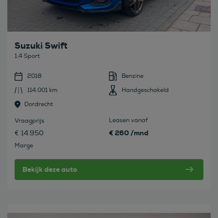
Suzuki Swift
1.4 Sport
2018
Benzine
114.001 km
Handgeschakeld
Dordrecht
Leasen vanaf
Vraagprijs
€ 260 /mnd
€ 14.950
Marge
Bekijk deze auto
Bekijk deze auto