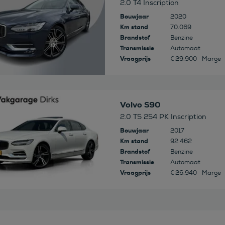
2.0 T4 Inscription
Bouwjaar
2020
Km stand
70.069
Brandstof
Benzine
Transmissie
Automaat
Vraagprijs
€ 29.900
Marge
 deze auto
Volvo S90
2.0 T5 254 PK Inscription
Bouwjaar
2017
Km stand
92.462
Brandstof
Benzine
Transmissie
Automaat
Vraagprijs
€ 26.940
Marge