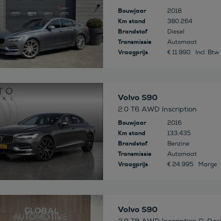
Bouwjaar
2018
Km stand
380.264
Brandstof
Diesel
Transmissie
Automaat
Vraagprijs
€ 11.990
Incl. Btw
 deze auto
Volvo S90
2.0 T6 AWD Inscription
Bouwjaar
2016
Km stand
133.435
Brandstof
Benzine
Transmissie
Automaat
Vraagprijs
€ 24.995
Marge
 deze auto
Volvo S90