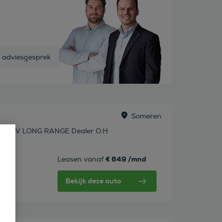
s adviesgesprek
Someren
k PHEV LONG RANGE Dealer O.H
€ 649 /mnd
Leasen vanaf
Bekijk deze auto
w