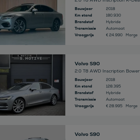
2.0 T8 AWD Inscription R-De
Bouwjaar
2018
Km stand
180.930
Brandstof
Hybride
Transmissie
Automaat
Vraagprijs
€ 24.990
Marge
 deze auto
Volvo S90
2.0 T8 AWD Inscription Bowers &
Bouwjaar
2018
Km stand
128.395
Brandstof
Hybride
Transmissie
Automaat
Vraagprijs
€ 28.995
Marge
 deze auto
Volvo S90