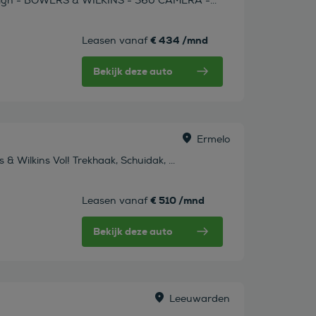
sign - BOWERS & WILKINS - 360 CAMERA -...
€ 434 /mnd
Leasen vanaf
Bekijk deze auto
Ermelo
 Wilkins Vol! Trekhaak, Schuidak, ...
€ 510 /mnd
Leasen vanaf
Bekijk deze auto
Leeuwarden