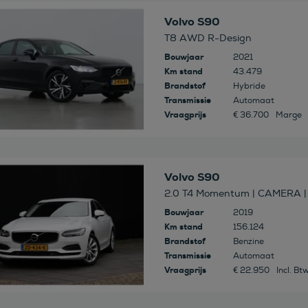
 deze auto
Volvo S90
T8 AWD R-Design
Bouwjaar
2021
Km stand
43.479
Brandstof
Hybride
Transmissie
Automaat
Vraagprijs
€ 36.700
Marge
 deze auto
Volvo S90
2.0 T4 Momentum | CAMERA |
Bouwjaar
2019
Km stand
156.124
Brandstof
Benzine
Transmissie
Automaat
Vraagprijs
€ 22.950
Incl. Bt