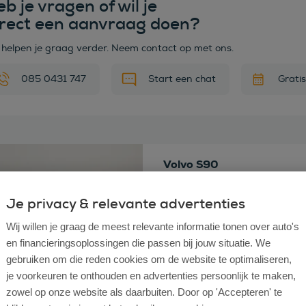
b je vragen of wil je
irect een aanvraag doen?
 helpen je graag verder. Neem contact op met ons.
085 0431 747
Start een chat
Grati
 deze auto
Volvo S90
T8 AWD Ultimate Dark 456p
Bouwjaar
Je privacy & relevante advertenties
2024
Km stand
42.679
Wij willen je graag de meest relevante informatie tonen over auto's
Brandstof
Hybride
en financieringsoplossingen die passen bij jouw situatie. We
Transmissie
Automaat
Vraagprijs
€ 45.430
Incl. Bt
gebruiken om die reden cookies om de website te optimaliseren,
je voorkeuren te onthouden en advertenties persoonlijk te maken,
zowel op onze website als daarbuiten. Door op 'Accepteren' te