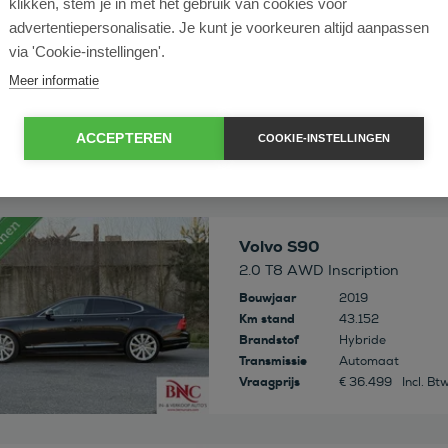
klikken, stem je in met het gebruik van cookies voor
 deze auto
Volvo S90
advertentiepersonalisatie. Je kunt je voorkeuren altijd aanpassen
2.0 T6 AWD Inscription | Head 
via 'Cookie-instellingen'.
Bouwjaar
2018
Meer informatie
Km stand
149.263
Brandstof
Benzine
Transmissie
Automaat
ACCEPTEREN
COOKIE-INSTELLINGEN
Vraagprijs
€ 26.995
Marge
 deze auto
Volvo S90
2.0 T8 AWD Inscription
Bouwjaar
2019
Km stand
43.152
Brandstof
Hybride
Transmissie
Automaat
Vraagprijs
€ 36.499
Incl. Bt